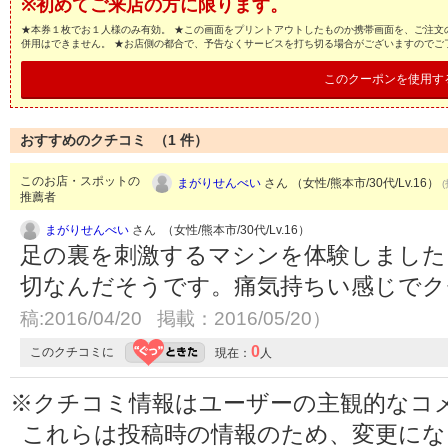
※初めてご来店の方に限ります。
★本券１枚でお１人様のみ有効。 ★この画面をプリントアウトしたものか携帯画面を、ご注文
併用はできません。 ★お店側の都合で、予告なくサービスを打ち切る場合がございますのでご
このクーポンを使用す
おすすめのクチコミ （
1
件）
このお店・スポットの
まがりせんべい
さん （女性/熊本市/30代/Lv.16）
推薦者
まがりせんべい
さん （女性/熊本市/30代/Lv.16）
足の裏を刺激するマシンを体験しました
切なんだそうです。痛気持ちい感じで
稿:2016/04/20 掲載：2016/05/20）
0
このクチコミに
現在：
人
※クチコミ情報はユーザーの主観的なコ
これらは投稿時の情報のため、変更に