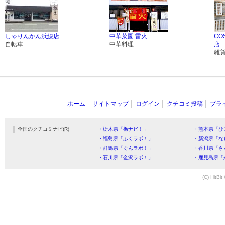
しゃりんかん浜線店
中華菜園 雷火
CO
自転車
中華料理
店
雑
ホーム
サイトマップ
ログイン
クチコミ投稿
プラ
全国のクチコミナビ(R)
・栃木県「栃ナビ！」
・熊本県「ひ
・福島県「ふくラボ！」
・新潟県「な
・群馬県「ぐんラボ！」
・香川県「さ
・石川県「金沢ラボ！」
・鹿児島県「
(C) HitBit