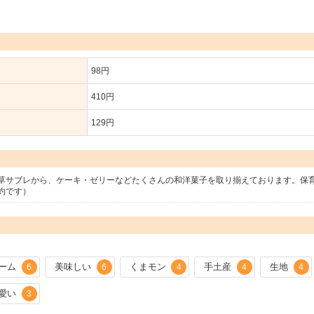
98円
410円
129円
草サブレから、ケーキ・ゼリーなどたくさんの和洋菓子を取り揃えております。保
約です）
ーム
美味しい
くまモン
手土産
生地
6
6
4
4
4
愛い
3