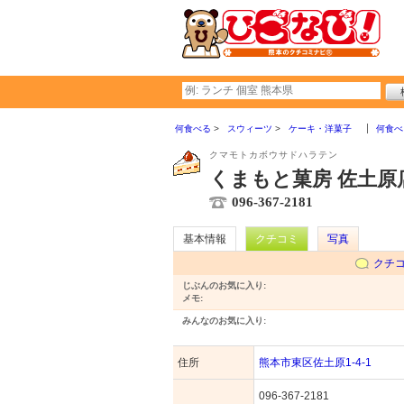
何食べる
スウィーツ
ケーキ・洋菓子
何食べ
クマモトカボウサドハラテン
くまもと菓房 佐土原
096-367-2181
基本情報
クチコミ
写真
クチ
じぶんのお気に入り:
メモ:
みんなのお気に入り:
住所
熊本市東区佐土原1-4-1
096-367-2181