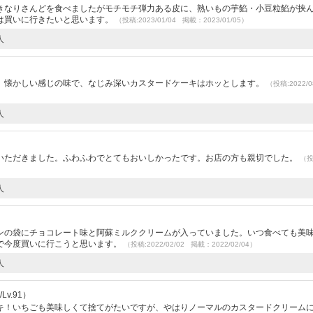
きなりさんどを食べましたがモチモチ弾力ある皮に、熟いもの芋餡・小豆粒餡が挟
は買いに行きたいと思います。
（投稿:2023/01/04 掲載：2023/01/05）
人
。懐かしい感じの味で、なじみ深いカスタードケーキはホッとします。
（投稿:2022/0
人
いただきました。ふわふわでとてもおいしかったです。お店の方も親切でした。
（
人
ンの袋にチョコレート味と阿蘇ミルククリームが入っていました。いつ食べても美
で今度買いに行こうと思います。
（投稿:2022/02/02 掲載：2022/02/04）
人
v.91）
キ！いちごも美味しくて捨てがたいですが、やはりノーマルのカスタードクリーム