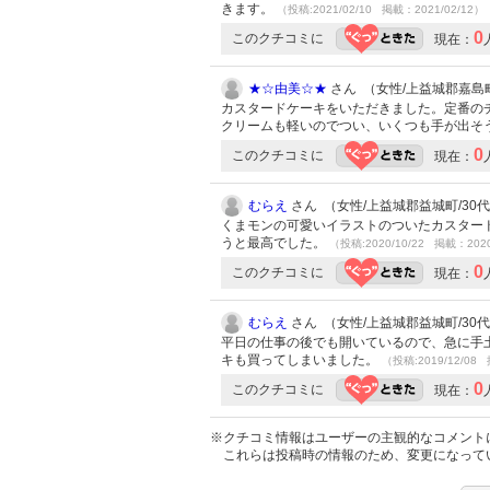
きます。
（投稿:2021/02/10 掲載：2021/02/12）
0
このクチコミに
現在：
★☆由美☆★
さん （女性/上益城郡嘉島町/4
カスタードケーキをいただきました。定番の
クリームも軽いのでつい、いくつも手が出そ
0
このクチコミに
現在：
むらえ
さん （女性/上益城郡益城町/30代/L
くまモンの可愛いイラストのついたカスター
うと最高でした。
（投稿:2020/10/22 掲載：2020
0
このクチコミに
現在：
むらえ
さん （女性/上益城郡益城町/30代/L
平日の仕事の後でも開いているので、急に手
キも買ってしまいました。
（投稿:2019/12/08 
0
このクチコミに
現在：
※クチコミ情報はユーザーの主観的なコメント
これらは投稿時の情報のため、変更になって