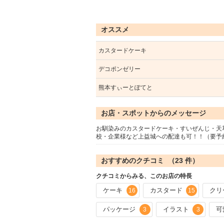
オススメ
カスタードケーキ
デコポンゼリー
熊本すぃーとぽてと
お店・スポットからのメッセージ
お馴染みのカスタードケーキ・すいぜんじ・天
校・企業様など上益城への配達も可！！（要予
おすすめのクチコミ （
23
件）
クチコミからみる、このお店の特長
ケーキ
カスタード
クリ
16
15
パッケージ
イラスト
可
3
3