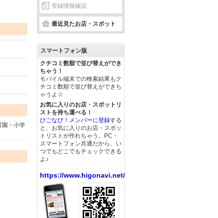
登録情報確認
最近見たお店・スポット
スマートフォン版
クチコミ数順で並び替えができ
ちゃう！
モバイル端末での検索結果もク
チコミ数順で並び替えができち
ゃうよ☆
お気に入りのお店・スポットリ
ストを持ち運べる！
ひごなび！メンバーに登録
する
育園・小学
と、お気に入りのお店・スポッ
トリストが作れちゃう。PC・
スマートフォン共通だから、い
つでもどこでもチェックできる
よ♪
https://www.higonavi.net/