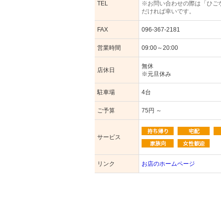
TEL
※お問い合わせの際は「ひご
だければ幸いです。
FAX
096-367-2181
営業時間
09:00～20:00
無休
店休日
※元旦休み
駐車場
4台
ご予算
75円 ～
サービス
リンク
お店のホームページ