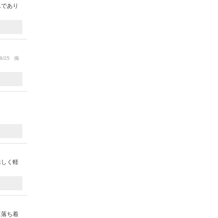
んであり
8/25 掲
投
味しく軽
に落ち着