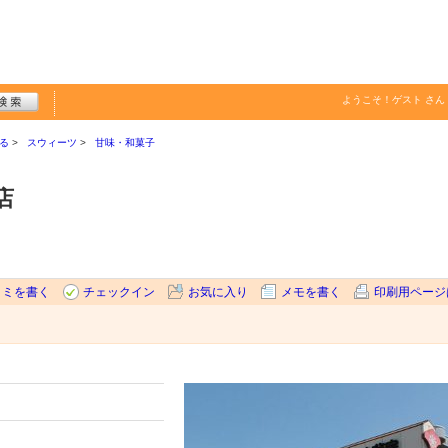
ようこそ！
ゲスト
さん
る
スウィーツ
甘味・和菓子
店
コミを書く
チェックイン
お気に入り
メモを書く
印刷用ページ