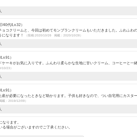
人
0代/Lv.32）
チョコクリームと、今回は初めてモンブランクリームもいただきました。ふわふわ
うになります！
（投稿:2020/10/26 掲載：2020/10/28）
人
v.91）
ドケーキがお気に入りです。ふんわり柔らかな生地に甘いクリーム、コーヒーと一
/10/23）
人
v.91）
土産が必要になったときなど助かります。子供も好きなので、つい自宅用にカスタ
掲載：2019/12/09）
人
になります。
いる場合がございますのでご了承ください。