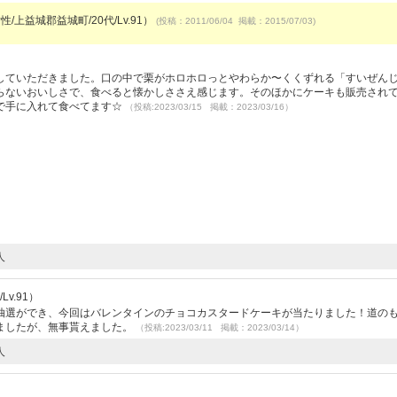
性/上益城郡益城町/20代/Lv.91）
(投稿：2011/06/04 掲載：2015/07/03)
）
していただきました。口の中で栗がホロホロっとやわらか〜くくずれる「すいぜん
らないおいしさで、食べると懐かしささえ感じます。そのほかにケーキも販売され
で手に入れて食べてます☆
（投稿:2023/03/15 掲載：2023/03/16）
人
v.91）
抽選ができ、今回はバレンタインのチョコカスタードケーキが当たりました！道の
ましたが、無事貰えました。
（投稿:2023/03/11 掲載：2023/03/14）
人