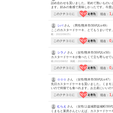
詰め合わせを貰いました。初めて熟いものい
ます。好みの食感で美味しかったです。今度
1
このクチコミに
現在：
シバ
さん （男性/熊本市/30代/Lv.49）
ここのカスタードケーキ、とてもうまいです
載：2022/08/25）
0
このクチコミに
現在：
シラノ
さん （女性/熊本市/30代/Lv.50）
カスタードケーキが食べたくて立ち寄らせて
稿:2022/08/02 掲載：2022/08/10）
0
このクチコミに
現在：
☆☆☆
さん （女性/熊本市/30代/Lv.47）
先日カスタードケーキを貰いました。くまモ
いので何個でも食べれます。お土産にいいの
1
このクチコミに
現在：
むらえ
さん （女性/上益城郡益城町/30代/L
くまもと菓房さんといえば、カスタードケー