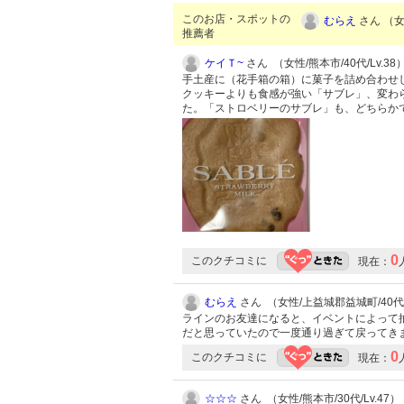
このお店・スポットの
むらえ
さん （女
推薦者
ケイＴ~
さん （女性/熊本市/40代/Lv.38
手土産に（花手箱の箱）に菓子を詰め合わせ
クッキーよりも食感が強い「サブレ」、変わ
た。「ストロベリーのサブレ」も、どちらか
0
このクチコミに
現在：
むらえ
さん （女性/上益城郡益城町/40代/L
ラインのお友達になると、イベントによって
だと思っていたので一度通り過ぎて戻ってき
0
このクチコミに
現在：
☆☆☆
さん （女性/熊本市/30代/Lv.47）