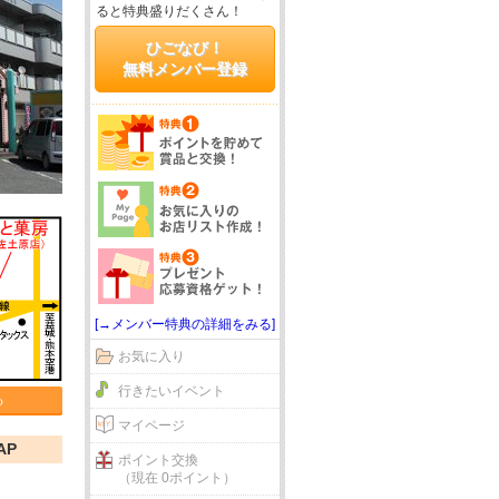
ると特典盛りだくさん！
ひごなび！
無料メンバー登録
[→メンバー特典の詳細をみる]
お気に入り
行きたいイベント
る
マイページ
AP
ポイント交換
（現在 0ポイント）