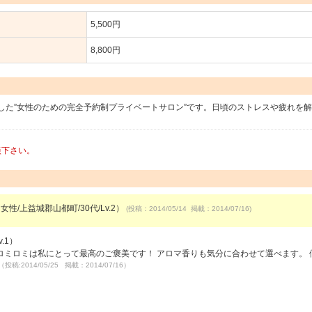
5,500円
8,800円
した”女性のための完全予約制プライベートサロン”です。日頃のストレスや疲れを
談下さい。
女性/上益城郡山都町/30代/Lv.2）
(投稿：2014/05/14 掲載：2014/07/16)
.1）
ミロミは私にとって最高のご褒美です！ アロマ香りも気分に合わせて選べます。 
（投稿:2014/05/25 掲載：2014/07/16）