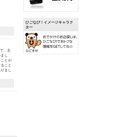
ひごなび！イメージキャラク
ター
で、主
いまし
ることが
けること
ありまし