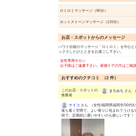
ロミロミマッサージ（90分）
ホットストーンマッサージ（120分）
お店・スポットからのメッセージ
ハワイ伝統のマッサージ「ロミロミ」を中心と
ックスしたひとときをお過ごし下さい。
･女性専用サロン
･お子様はご遠慮下さい。産後ケアの方はご相
おすすめのクチコミ （
2
件）
このお店・スポットの
まろみち
さん （
推薦者
ケイコ
さん （女性/福岡県福岡市/30代/Lv
落ち着く空間で、よい香りに包まれてうけるロ
得で、定期的に通いやすいのも嬉しいです！