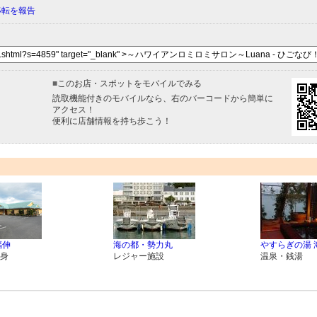
移転を報告
■
このお店・スポットをモバイルでみる
読取機能付きのモバイルなら、右のバーコードから簡単に
アクセス！
便利に店舗情報を持ち歩こう！
福伸
海の都・勢力丸
やすらぎの湯 
身
レジャー施設
温泉・銭湯