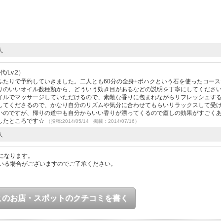
人
/Lv.2）
ふたりで予約していきました。二人とも60分の全身+ポハクという石を使ったコース
りのいいオイル数種類から、どういう効き目があるなどの説明を丁寧にしてくださ
イルでマッサージしていただけるので、素敵な香りに包まれながらリフレッシュす
してくださるので、かなり自分のリズムや気分に合わせてもらいリラックスして受
いのですが、帰りの道中も自分からいい香りが漂ってくるので癒しの効果がすごく
したところです☆
（投稿:2014/05/14 掲載：2014/07/16）
人
になります。
いる場合がございますのでご了承ください。
このお店・スポットのクチコミを書く