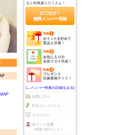
ると特典盛りだくさん！
ひごなび！
無料メンバー登録
る
AP
[→メンバー特典の詳細をみる]
MAP
お気に入り
行きたいイベント
マイページ
ポイント交換
（現在 0ポイント）