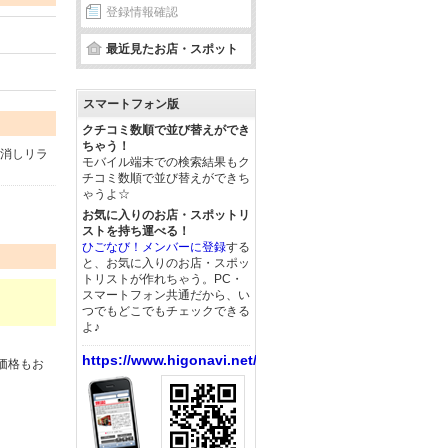
登録情報確認
最近見たお店・スポット
スマートフォン版
クチコミ数順で並び替えができ
ちゃう！
解消しリラ
モバイル端末での検索結果もク
チコミ数順で並び替えができち
ゃうよ☆
お気に入りのお店・スポットリ
ストを持ち運べる！
ひごなび！メンバーに登録
する
と、お気に入りのお店・スポッ
トリストが作れちゃう。PC・
スマートフォン共通だから、い
つでもどこでもチェックできる
よ♪
https://www.higonavi.net/
価格もお