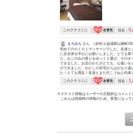
0
このクチコミに
現在：
まろみち
さん （女性/上益城郡山都町/30代
初めてのロミロミマッサージでした。友達と
に足全体を中心にお願いしました。とても香
た。おこのみの香りをゆっくり選び、そのオ
できました。お店のかたがとても、心遣いを
ができました。わたしの自宅からはかなり遠
た！とても満足！友達とまた行こうねと約束
1
このクチコミに
現在：
※クチコミ情報はユーザーの主観的なコメント
これらは投稿時の情報のため、変更になって