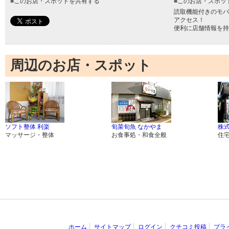
■
このお店・スポットを共有する
■
このお店・スポッ
読取機能付きのモバ
アクセス！
便利に店舗情報を持
周辺のお店・スポット
ソフト整体 利楽
旬菜旬魚 なかやま
株
マッサージ・整体
お食事処・和食全般
住
ホーム
サイトマップ
ログイン
クチコミ投稿
プラ