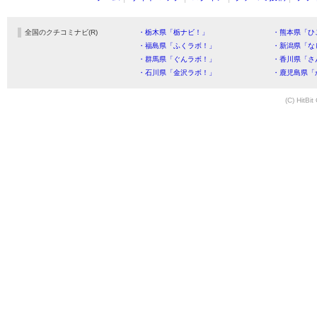
全国のクチコミナビ(R)
・栃木県「栃ナビ！」
・熊本県「ひ
・福島県「ふくラボ！」
・新潟県「な
・群馬県「ぐんラボ！」
・香川県「さ
・石川県「金沢ラボ！」
・鹿児島県「
(C) HitBit