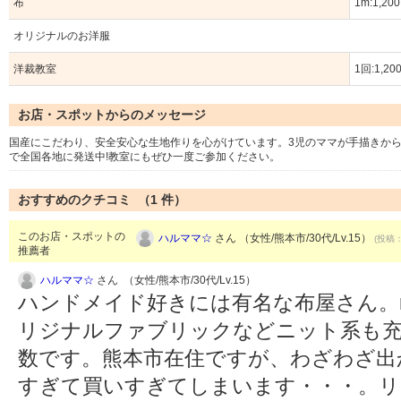
布
1m:1,2
オリジナルのお洋服
洋裁教室
1回:1,2
お店・スポットからのメッセージ
国産にこだわり、安全安心な生地作りを心がけています。3児のママが手描きか
で全国各地に発送中!教室にもぜひ一度ご参加ください。
おすすめのクチコミ （
1
件）
このお店・スポットの
ハルママ☆
さん （女性/熊本市/30代/Lv.15）
(投稿：
推薦者
ハルママ☆
さん （女性/熊本市/30代/Lv.15）
ハンドメイド好きには有名な布屋さん。ric
リジナルファブリックなどニット系も充
数です。熊本市在住ですが、わざわざ出
すぎて買いすぎてしまいます・・・。リ