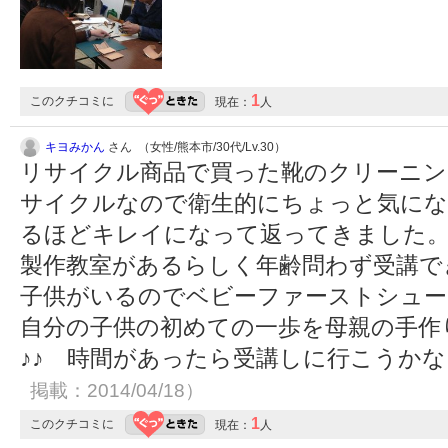
1
このクチコミに
現在：
人
キヨみかん
さん （女性/熊本市/30代/Lv.30）
リサイクル商品で買った靴のクリーニン
サイクルなので衛生的にちょっと気にな
るほどキレイになって返ってきました
製作教室があるらしく年齢問わず受講で
子供がいるのでベビーファーストシュー
自分の子供の初めての一歩を母親の手作
♪♪ 時間があったら受講しに行こうか
掲載：2014/04/18）
1
このクチコミに
現在：
人