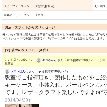
ベビーファーストシューズ教室(材料込)
4,500円
革製品・リメークシューズ販売
お店・スポットからのメッセージ
靴・バッグ修理の職人による革専門知識を生かした技術を初心者の方にも解かり
ーストシューズの教室も好評です。靴ブーツのリメイク品販売もしております。
おすすめのクチコミ （
3
件）
このお店・スポットの
キヨみかん
さん （女性/熊本市/30代/Lv.30）
(投稿：
推薦者
メロンぱんな
さん （女性/熊本市/40代/Lv.2）
教室でご指導頂き、製作したものをご紹
キーケース、小銭入れ、ボールペンカバ
です。レザークラフト楽しいですよo(^▽
2014/04/28）