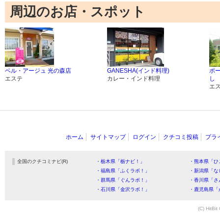
周辺のお店・スポット
ベル・アージュ 光の森店
GANESHA(インド料理)
ポ
エステ
カレー・インド料理
し
エ
ホーム
サイトマップ
ログイン
クチコミ投稿
プラ
全国のクチコミナビ(R)
・栃木県「栃ナビ！」
・熊本県「ひ
・福島県「ふくラボ！」
・新潟県「な
・群馬県「ぐんラボ！」
・香川県「さ
・石川県「金沢ラボ！」
・鹿児島県「
(C) HitBit