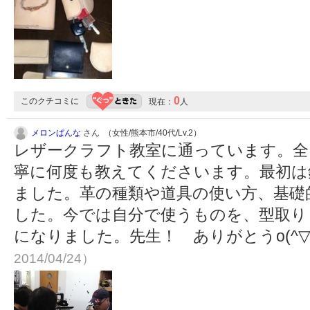
0
このクチコミに
現在：
人
メロンぱんな
さん （女性/熊本市/40代/Lv.2）
レザークラフト教室に通っています。全
寧に何度も教えてくださいます。最初は
ました。革の種類や道具の使い方、基礎
した。今では自分で使うものを、型取り
になりました。先生！ ありがとうo(^▽^
2014/04/24）