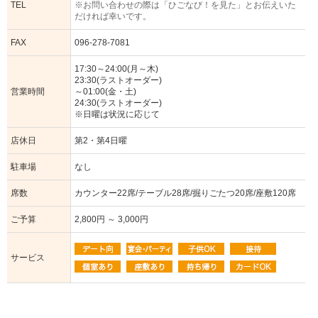
TEL
※お問い合わせの際は「ひごなび！を見た」とお伝えいた
だければ幸いです。
FAX
096-278-7081
17:30～24:00(月～木)
23:30(ラストオーダー)
営業時間
～01:00(金・土)
24:30(ラストオーダー)
※日曜は状況に応じて
店休日
第2・第4日曜
駐車場
なし
席数
カウンター22席/テーブル28席/掘りごたつ20席/座敷120席
ご予算
2,800円 ～ 3,000円
サービス