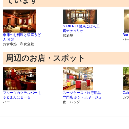
ています
NA tu RIO 健康ごはん工
房ナチュリオ
季節のお料理と稲庭うど
Bar
居酒屋
ん 和楽
バ
お食事処・和食全般
周辺のお店・スポット
フルーツカクテルバー し
スーツケース・旅行用品
Caf
ゃるまんばるーる
専門店 ボン・ボヤージュ
カ
バー
靴・バッグ