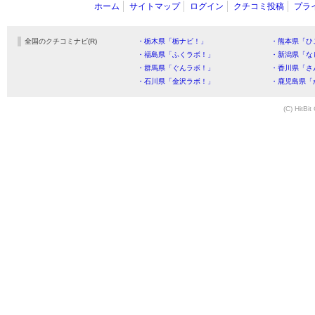
ホーム
サイトマップ
ログイン
クチコミ投稿
プラ
全国のクチコミナビ(R)
・栃木県「栃ナビ！」
・熊本県「ひ
・福島県「ふくラボ！」
・新潟県「な
・群馬県「ぐんラボ！」
・香川県「さ
・石川県「金沢ラボ！」
・鹿児島県「
(C) HitBit