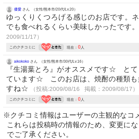
優愛
さん （女性/熊本市/20代/Lv.20）
ゆっくりくつろげる感じのお店です。
でも食べれるくらい美味しかったです
2009/11/17）
0
このクチコミに
現在：
人
aikokoko
さん （女性/熊本市/30代/Lv.16）
『生湯葉とろ』がオススメです☆ とて
ています☆ このお店は、焼酎の種類も
すね☆
（投稿:2009/08/16 掲載：2009/08/17）
0
このクチコミに
現在：
人
※クチコミ情報はユーザーの主観的なコ
これらは投稿時の情報のため、変更に
でご了承ください。