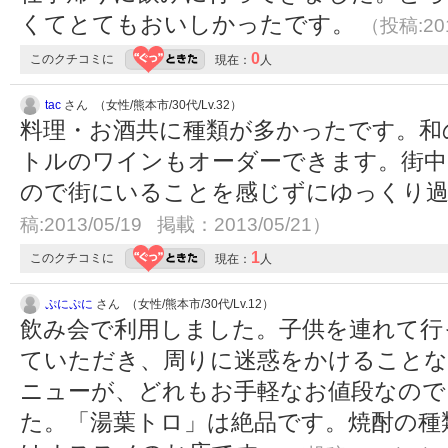
くてとてもおいしかったです。
（投稿:201
0
このクチコミに
現在：
人
tac
さん （女性/熊本市/30代/Lv.32）
料理・お酒共に種類が多かったです。和
トルのワインもオーダーできます。街中
ので街にいることを感じずにゆっくり
稿:2013/05/19 掲載：2013/05/21）
1
このクチコミに
現在：
人
ぷにぷに
さん （女性/熊本市/30代/Lv.12）
飲み会で利用しました。子供を連れて行
ていただき、周りに迷惑をかけること
ニューが、どれもお手軽なお値段なので
た。「湯葉トロ」は絶品です。焼酎の種