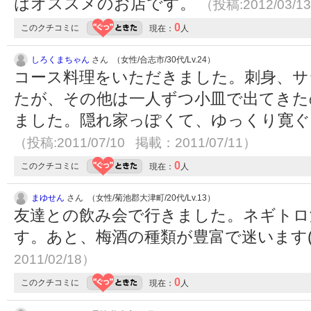
はオススメのお店です。
（投稿:2012/03/1
0
このクチコミに
現在：
人
しろくまちゃん
さん （女性/合志市/30代/Lv.24）
コース料理をいただきました。刺身、サ
たが、その他は一人ずつ小皿で出てきた
ました。隠れ家っぽくて、ゆっくり寛ぐ
（投稿:2011/07/10 掲載：2011/07/11）
0
このクチコミに
現在：
人
まゆせん
さん （女性/菊池郡大津町/20代/Lv.13）
友達との飲み会で行きました。ネギトロ
す。あと、梅酒の種類が豊富で迷います(
2011/02/18）
0
このクチコミに
現在：
人