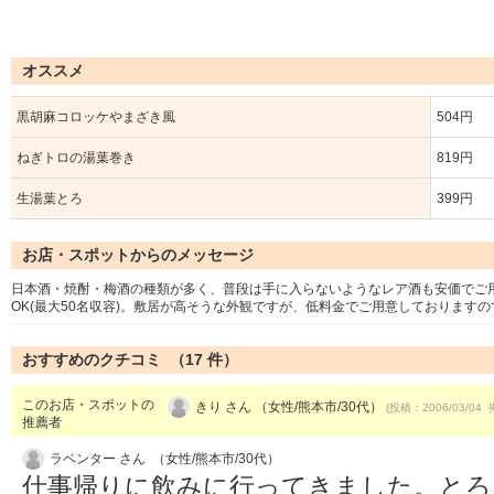
オススメ
黒胡麻コロッケやまざき風
504円
ねぎトロの湯葉巻き
819円
生湯葉とろ
399円
お店・スポットからのメッセージ
日本酒・焼酎・梅酒の種類が多く、普段は手に入らないようなレア酒も安価でご
OK(最大50名収容)。敷居が高そうな外観ですが、低料金でご用意しておりますの
おすすめのクチコミ （
17
件）
このお店・スポットの
きり さん （女性/熊本市/30代）
(投稿：2006/03/04 
推薦者
ラベンター さん （女性/熊本市/30代）
仕事帰りに飲みに行ってきました。とろ