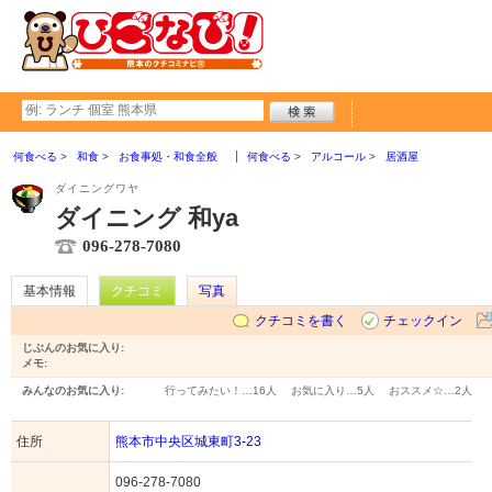
何食べる
和食
お食事処・和食全般
何食べる
アルコール
居酒屋
ダイニングワヤ
ダイニング 和ya
096-278-7080
基本情報
クチコミ
写真
クチコミを書く
チェックイン
じぶんのお気に入り:
メモ:
みんなのお気に入り:
行ってみたい！…
16人
お気に入り…
5人
おススメ☆…
2人
住所
熊本市中央区城東町3-23
096-278-7080