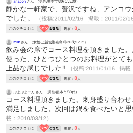
anapon
さん （男性/熊本市/30代/Lv.30）
静かな一軒家で、贅沢ですね、アンコウ
でした。
（投稿:2011/02/16 掲載：2011/02/1
0
このクチコミに
現在：
人
milk
さん （女性/上益城郡嘉島町/20代/Lv.15）
飲み会の席でコース料理を頂きました。
使った、ひとつひとつのお料理がとても
上品な感じでした!!
（投稿:2011/01/16 掲載：
0
このクチコミに
現在：
人
ぶよぶよーん さん （男性/熊本市/30代）
コース料理頂きました。刺身盛り合わせ
満足しました。次回は鍋を食べたいと
載：2010/03/12）
0
このクチコミに
現在：
人