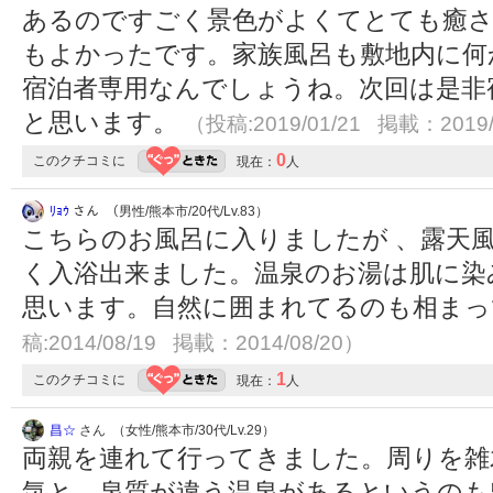
あるのですごく景色がよくてとても癒さ
もよかったです。家族風呂も敷地内に何
宿泊者専用なんでしょうね。次回は是非
と思います。
（投稿:2019/01/21 掲載：2019/
0
このクチコミに
現在：
人
ﾘｮｳ
さん （男性/熊本市/20代/Lv.83）
こちらのお風呂に入りましたが 、露天
く入浴出来ました。温泉のお湯は肌に染
思います。自然に囲まれてるのも相ま
稿:2014/08/19 掲載：2014/08/20）
1
このクチコミに
現在：
人
昌☆
さん （女性/熊本市/30代/Lv.29）
両親を連れて行ってきました。周りを雑
気と、泉質が違う温泉があるというのも