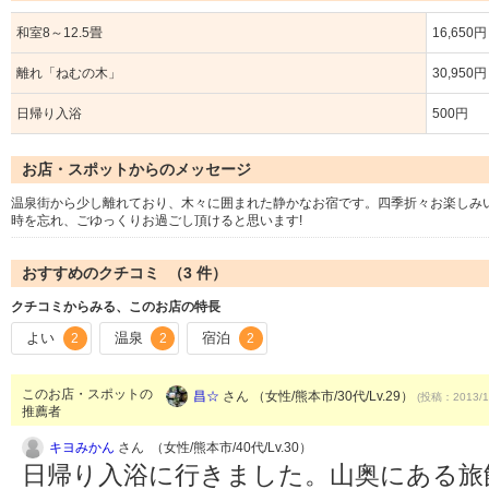
和室8～12.5畳
16,650
離れ「ねむの木」
30,950
日帰り入浴
500円
お店・スポットからのメッセージ
温泉街から少し離れており、木々に囲まれた静かなお宿です。四季折々お楽しみいた
時を忘れ、ごゆっくりお過ごし頂けると思います!
おすすめのクチコミ （
3
件）
クチコミからみる、このお店の特長
よい
温泉
宿泊
2
2
2
このお店・スポットの
昌☆
さん （女性/熊本市/30代/Lv.29）
(投稿：2013/1
推薦者
キヨみかん
さん （女性/熊本市/40代/Lv.30）
日帰り入浴に行きました。山奥にある旅