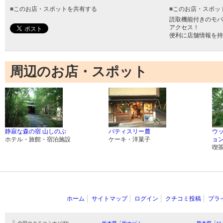
■
このお店・スポットを共有する
■
このお店・スポッ
読取機能付きのモバ
アクセス！
便利に店舗情報を持
周辺のお店・スポット
静寂な森の宿 山しのぶ
パティスリー麓
ウ
ホテル・旅館・宿泊施設
ケーキ・洋菓子
ョン
喫
ホーム
サイトマップ
ログイン
クチコミ投稿
プラ