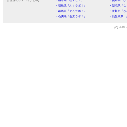
全国のクチコミナビ(R)
・栃木県「栃ナビ！」
・熊本県「ひ
・福島県「ふくラボ！」
・新潟県「な
・群馬県「ぐんラボ！」
・香川県「さ
・石川県「金沢ラボ！」
・鹿児島県「
(C) HitBit