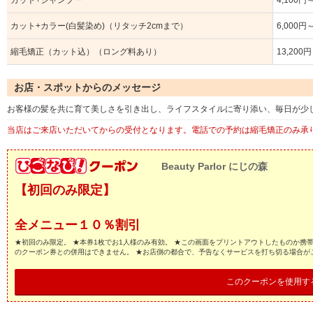
カット+シャンプー
4,100円
カット+カラー(白髪染め)（リタッチ2cmまで）
6,000円
縮毛矯正（カット込）（ロング料あり）
13,200
お店・スポットからのメッセージ
お客様の髪を共に育て美しさを引き出し、ライフスタイルに寄り添い、毎日が少
当店はご来店いただいてからの受付となります。電話での予約は縮毛矯正のみ承
Beauty Parlor にじの森
【初回のみ限定】
全メニュー１０％割引
★初回のみ限定。 ★本券1枚でお1人様のみ有効。 ★この画面をプリントアウトしたものか携
のクーポン券との併用はできません。 ★お店側の都合で、予告なくサービスを打ち切る場合が
このクーポンを使用す