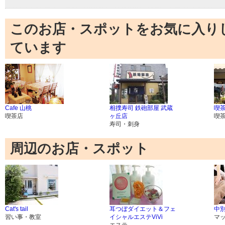
このお店・スポットをお気に入り
ています
Cafe 山桃
相撲寿司 鉄砲部屋 武蔵
喫茶
喫茶店
ヶ丘店
喫
寿司・刺身
周辺のお店・スポット
Cat's tail
耳つぼダイエット＆フェ
中
習い事・教室
イシャルエステViVi
マ