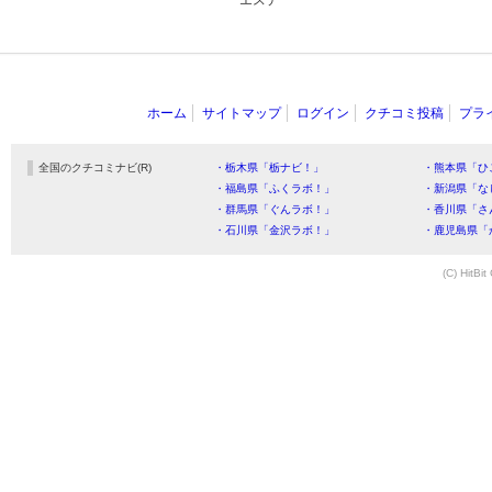
エステ
ホーム
サイトマップ
ログイン
クチコミ投稿
プラ
全国のクチコミナビ(R)
・栃木県「栃ナビ！」
・熊本県「ひ
・福島県「ふくラボ！」
・新潟県「な
・群馬県「ぐんラボ！」
・香川県「さ
・石川県「金沢ラボ！」
・鹿児島県「
(C) HitBit