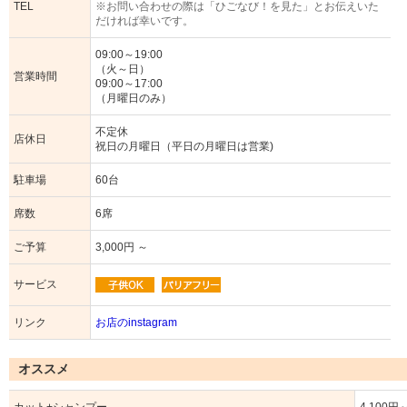
TEL
※お問い合わせの際は「ひごなび！を見た」とお伝えいた
だければ幸いです。
09:00～19:00
（火～日）
営業時間
09:00～17:00
（月曜日のみ）
不定休
店休日
祝日の月曜日（平日の月曜日は営業)
駐車場
60台
席数
6席
ご予算
3,000円 ～
サービス
リンク
お店のinstagram
オススメ