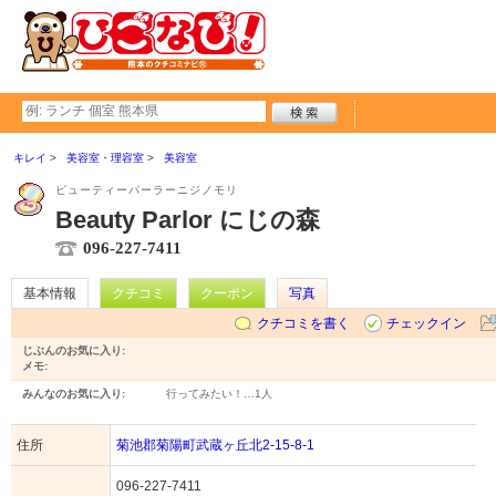
キレイ
美容室・理容室
美容室
ビューティーパーラーニジノモリ
Beauty Parlor にじの森
096-227-7411
基本情報
クチコミ
クーポン
写真
クチコミを書く
チェックイン
じぶんのお気に入り:
メモ:
みんなのお気に入り:
行ってみたい！…
1人
住所
菊池郡菊陽町武蔵ヶ丘北2-15-8-1
096-227-7411