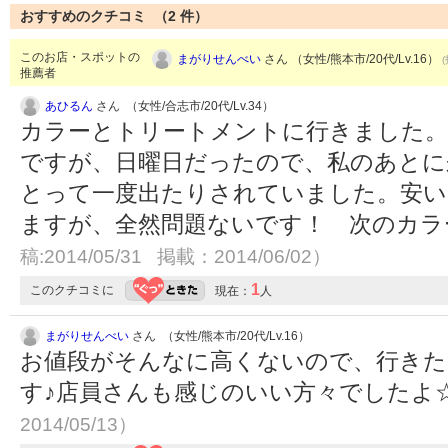
おすすめのクチコミ （
2
件）
このお店・スポットの
まがりせんべい
さん （女性/熊本市/20代/Lv.16）
推薦者
あひるん
さん （女性/合志市/20代/Lv.34）
カラーとトリートメントに行きました。
ですが、日曜日だったので、私のあとに
とって一度出たりされていました。安
ますが、全然問題ないです！ 次のカ
稿:2014/05/31 掲載：2014/06/02）
1
このクチコミに
現在：
人
まがりせんべい
さん （女性/熊本市/20代/Lv.16）
お値段がそんなに高くないので、行き
す♪店員さんも感じのいい方々でしたよ
2014/05/13）