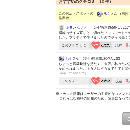
おすすめのクチコミ （
2
件）
このお店・スポットの
ﾘｮｳ
さん （男性/熊
推薦者
あるたん
さん （女性/熊本市/50代/Lv.17
指輪のサイズ直しと、切れたブレスレットの
した。プラチナで作りましたので少々お高く
0
このクチコミに
現在：
ﾘｮｳ
さん （男性/熊本市/20代/Lv.83）
ちょっと高級時計を見たくて来店。私みたい
かめられました。正直入店するまでとても緊
掲載：2014/04/25）
0
このクチコミに
現在：
※クチコミ情報はユーザーの主観的なコメント
これらは投稿時の情報のため、変更になって