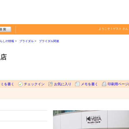
ようこそ！
ゲスト
さん
らしの情報
ブライダル
ブライダル関連
本店
コミを書く
チェックイン
お気に入り
メモを書く
印刷用ページ