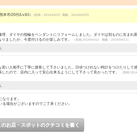
本市/20代/Lv.83）
(投稿：2014/04/25 掲載：2014/04/25)
）
修理、ダイヤの指輪をペンダントにリフォームしました。ダイヤは別ものに生まれ
なりましたが、今度付けるのが楽しみです。
（投稿:2016/04/12 掲載：2016/04/13）
人
な若い人相手に丁寧に接客して下さいました。日頃つけれない時計をつけたりして
張したので、店内に入って安心出来るようにして下さって良かったです。
（投稿:2014
人
になります。
いる場合がございますのでご了承ください。
このお店・スポットのクチコミを書く