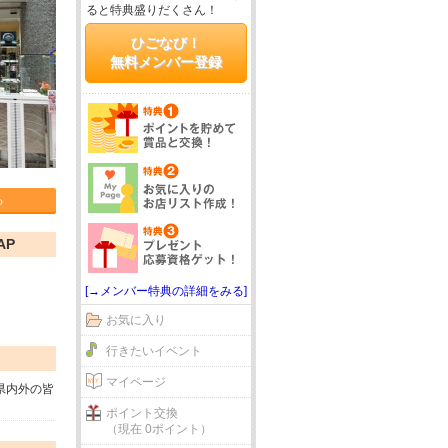
ると特典盛りだくさん！
ひごなび！
無料メンバー登録
る
AP
[→メンバー特典の詳細をみる]
お気に入り
行きたいイベント
マイページ
県内外の皆
ポイント交換
（現在 0ポイント）