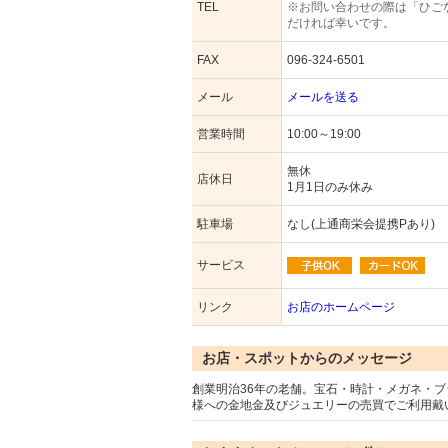
TEL
※お問い合わせの際は「ひご
だければ幸いです。
FAX
096-324-6501
メール
メールを送る
営業時間
10:00～19:00
無休
店休日
1月1日のみ休み
駐車場
なし(上通商栄会提携Pあり)
サービス
リンク
お店のホームページ
お店・スポットからのメッセージ
創業明治36年の老舗。宝石・時計・メガネ・
様への金地金及びジュエリーの売買でご利用戴