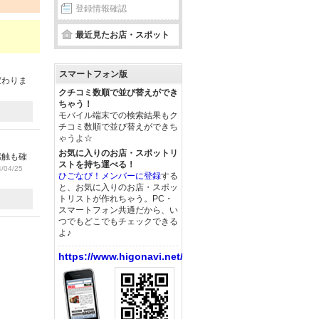
登録情報確認
最近見たお店・スポット
スマートフォン版
変わりま
クチコミ数順で並び替えができ
ちゃう！
モバイル端末での検索結果もク
チコミ数順で並び替えができち
ゃうよ☆
お気に入りのお店・スポットリ
感触も確
ストを持ち運べる！
/04/25
ひごなび！メンバーに登録
する
と、お気に入りのお店・スポッ
トリストが作れちゃう。PC・
スマートフォン共通だから、い
つでもどこでもチェックできる
よ♪
https://www.higonavi.net/