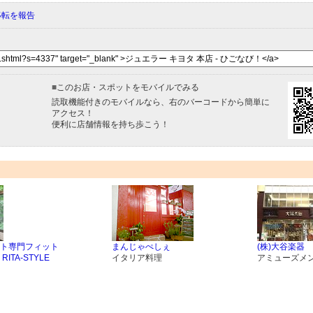
移転を報告
■
このお店・スポットをモバイルでみる
読取機能付きのモバイルなら、右のバーコードから簡単に
アクセス！
便利に店舗情報を持ち歩こう！
ト専門フィット
まんじゃぺしぇ
(株)大谷楽器
ITA-STYLE
イタリア料理
アミューズメ