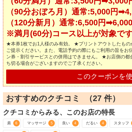
（60分満月）通常:3,500円➡3,000
（90分おぼろ月）通常:5,000円➡4,
（120分新月）通常:6,500円➡6,00
※満月(60分)コース以上が対
★本券1枚でお1人様のみ有効。 ★プリントアウトしたも
ご提示ください。また、電話予約の際にもご利用の旨をお伝
ン券・割引サービスとの併用はできません。 ★お店側の都
ち切る場合がございますのでご了承ください。
このクーポンを
おすすめのクチコミ （
27
件）
クチコミからみる、このお店の特長
肩
マッサージ
良い
だるい
スタッフ
6
5
4
4