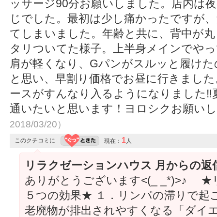
ッサージ90分お願いしました。店内は
じでした。最初は少し痛かったですが、
てしまいました。年齢と共に、背中が丸
タリついてた様子。上半身メインでやっ
肩が軽くなり、Gパンがスルッと履けた
と思い、早割り価格でお昼に行きました
ースがすんなり入るようになりました‼
通いたいと思います！ヨロシクお願い
2018/03/20）
1
このクチコミに
現在：
人
リラクゼーションハウス 月からの返
ありがとうございます<(_ _*)>♪
５つの効果★ １．リンパの滞りで起
老廃物が排出されやすくなる「ダイエ