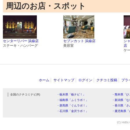
周辺のお店・スポット
センターリバー 浜線店
セブンカット 浜線店
シ
ステーキ・ハンバーグ
美容室
店
ケ
ホーム
サイトマップ
ログイン
クチコミ投稿
プラ
全国のクチコミナビ(R)
・栃木県「栃ナビ！」
・熊本県「ひ
・福島県「ふくラボ！」
・新潟県「な
・群馬県「ぐんラボ！」
・香川県「さ
・石川県「金沢ラボ！」
・鹿児島県「
(C) HitBit