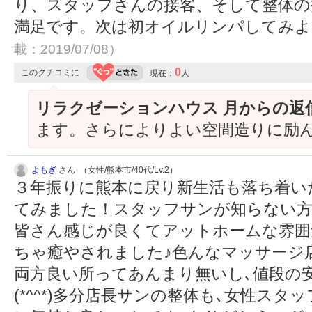
り、スタッフさんの接客、そして整体の
満足です。次は初オイルリンパしてみ
載：2019/07/08）
0
このクチコミに
現在：
人
リラクゼーションハウス 月からの返
ます。さらによりよい空間造りに励
よもぎ
さん （女性/熊本市/40代/Lv.2）
３年振りに熊本に戻り新生活も落ち着い
てみました！スタッフサンが知らない方
皆さん感じが良くてアットホームな雰囲
ちゃ癒やされました♪色んなマッサージ
両方良い所ってあんまり無いし､値段の
(*^^*)多分店長サンの整体も､女性ス