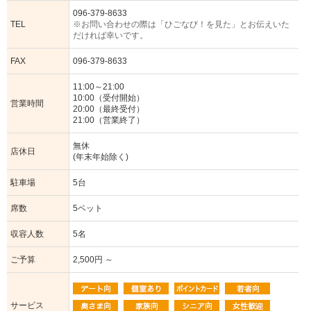
096-379-8633
TEL
※お問い合わせの際は「ひごなび！を見た」とお伝えいた
だければ幸いです。
FAX
096-379-8633
11:00～21:00
10:00（受付開始）
営業時間
20:00（最終受付）
21:00（営業終了）
無休
店休日
(年末年始除く)
駐車場
5台
席数
5ベット
収容人数
5名
ご予算
2,500円 ～
サービス