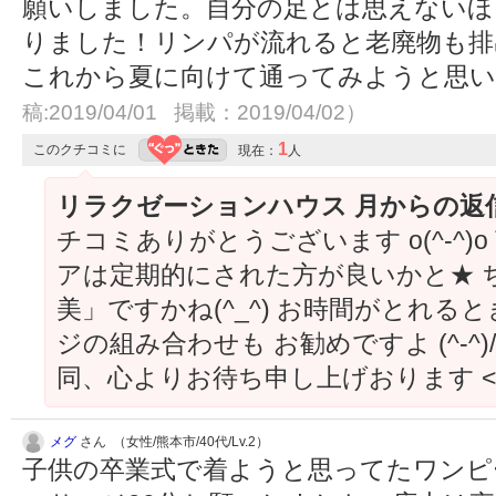
願いしました。自分の足とは思えないほ
りました！リンパが流れると老廃物も排
これから夏に向けて通ってみようと思い
稿:2019/04/01 掲載：2019/04/02）
1
このクチコミに
現在：
人
リラクゼーションハウス 月からの返
チコミありがとうございます o(^-^)
アは定期的にされた方が良いかと★ 
美」ですかね(^_^) お時間がとれる
ジの組み合わせも お勧めですよ (^-^
同、心よりお待ち申し上げおります <(
メグ
さん （女性/熊本市/40代/Lv.2）
子供の卒業式で着ようと思ってたワンピ