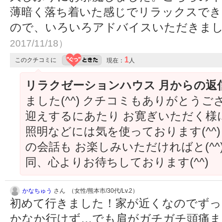
薄暗く落ち着いた感じでリラックスでき
ので、いろいろアドバイスいただきま
2017/11/18）
1
このクチコミに
現在：
人
リラクゼーションハウス 月からの返
ました(^^) クチコミもありがとうござ
迎えするにあたり お寛ぎいただく様
照明などには気を使っております(^^
の会話も お楽しみいただければと(^
同、心よりお待ちしております(^^)
かなちゅう
さん （女性/熊本市/30代/Lv.2）
初めて行きました！家が近くなのでず
かなか行けず…でも肩がガチガチ頭痛