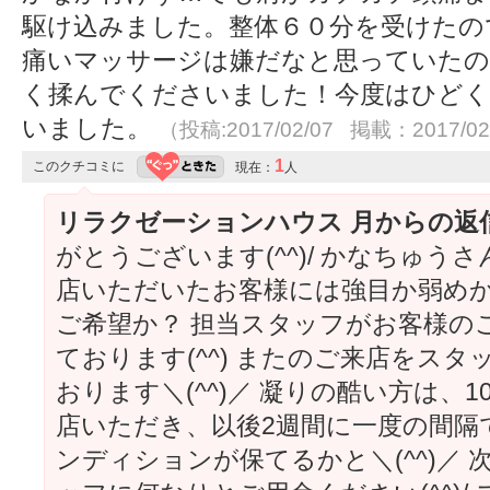
駆け込みました。整体６０分を受けたの
痛いマッサージは嫌だなと思っていたの
く揉んでくださいました！今度はひど
いました。
（投稿:2017/02/07 掲載：2017/02
1
このクチコミに
現在：
人
リラクゼーションハウス 月からの返
がとうございます(^^)/ かなちゅ
店いただいたお客様には強目か弱め
ご希望か？ 担当スタッフがお客様の
ております(^^) またのご来店をス
おります＼(^^)／ 凝りの酷い方は、
店いただき、以後2週間に一度の間隔
ンディションが保てるかと＼(^^)／