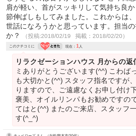
肩が軽い、首がスッキリして気持ち良か
節伸ばしもしてみました。これからは、
世話になろうかと思っています。担当の
か？
（投稿:2018/02/19 掲載：2018/02/20）
1
このクチコミに
現在：
人
リラクゼーションハウス 月からの返
ミありがとうございます(^^) こわ
も大切かと(^^) スタッフ指名です
りますので、ご遠慮なくお申し付け下さ
褒美、オイルリンパもお勧めですの
てはと(^^) またのご来店、スタッ
す(^_^)
チュベローズ さん （女性/熊本市/30代）