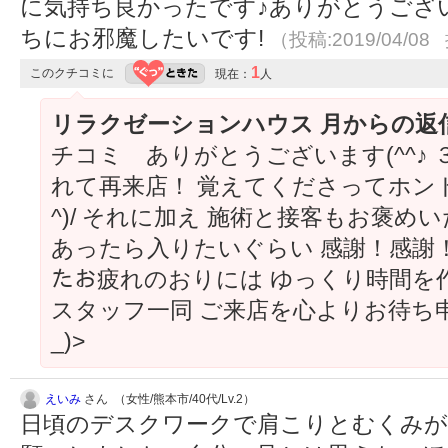
に気持ち良かったです♪ありがとうございま
ちにお邪魔したいです!
（投稿:2019/04/08
1
このクチコミに
現在：
人
リラクゼーションハウス 月からの返
チコミ ありがとうございます(^^♪
れて再来店！ 覚えてくださってホント
^)/ それに加え 施術と接客もお褒め
あったら入りたいぐらい 感謝！感謝！でござ
たお疲れのおりには ゆっくり時間を
スタッフ一同 ご来店を心よりお待ち申
_)>
えいみ
さん （女性/熊本市/40代/Lv.2）
日頃のデスクワークで肩こりとむくみ