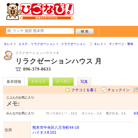
キレイ
エステ・リラクゼーション
リラクゼーション
キレイ
マッサージ・整体
リラクゼーションハウスツキ
リラクゼーションハウス 月
096-379-8633
基本情報
クチコミ
クーポン
写真
クチコミを書く
チェックイン
じぶんのお気に入り:
メモ:
みんなのお気に入り:
行ってみたい！…
12人
オシャレ…
1人
癒される…
1人
全
熊本市中央区八王寺町44-18
住所
ハイネスⅡ 101