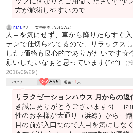
ッフに何なりとご用命ください(^^)
方が施術しやすいので
nana
さん （女性/熊本市/20代/Lv.2）
人目を気にせず、車から降りたらすぐ入
テンで仕切られてるので、リラックス
した♪価格も良心的でありがたいです☆
願いしたいなぁと思っています(^○^)
（投
2016/09/29）
1
このクチコミに
現在：
人
リラクゼーションハウス 月からの返
き誠にありがとうございます<(_ _)
性のお客様が大通り（浜線）から一
目の前が入口なので人目を気にしな