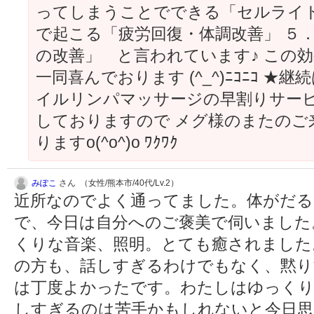
ってしまうことでできる「セルライト
で起こる「疲労回復・体調改善」 ５
の改善」 と言われています♪ この
一同喜んでおります (^_^)ﾆｺﾆｺ 
イルリンパマッサージの早割りサービ
しておりますので メグ様のまたのご
りますo(^o^)o ﾜｸﾜｸ
みぽこ
さん （女性/熊本市/40代/Lv.2）
近所なのでよく通ってました。体がだ
で、今日は自分へのご褒美で伺いました
くりな音楽、照明。とても癒されました
の方も、話しすぎるわけでもなく、黙
は丁度よかったです。わたしはゆっくり
しすぎるのは苦手かもしれないと今日思