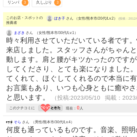
リンパ
久しぶり
3
3
このお店・スポットの
ぽき子
さん （女性/熊本市/20代/Lv.2）
(投稿：2012/
推薦者
まざき
さん （女性/熊本市/30代/Lv.1）
時々利用させていただいている者です。
来店しました。スタッフさんがちゃんと
動します。肩と腰がキツかったのですが
してくださり、とても楽になりました。
てくれて、ほぐしてくれるので本当に有
お言葉もあり、いつも心身ともに癒やさ
と思います。
（投稿:2023/05/10 掲載：2023/
0
このクチコミに
現在：
人
そら
さん （男性/熊本市/30代/Lv.4）
何度も通っているものです。音楽、照明