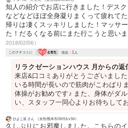
知人の紹介でお店に行きました！デスク
などなどほぼ全身凝りまくって疲れて
帰りは凄くスッキリしました！マッサ
た！だるくなる前にまた行こうと思い
2018/02/06）
1
このクチコミに
現在：
人
リラクゼーションハウス 月からの返
来店&口コミありがとうございました
いる時間が長いので筋肉がこわばりま
体操がお勧めです♪ また、身体がダ
い、スタッフ一同心よりお待ちしており
ひよこ豆
さん （女性/熊本市/30代/Lv.56）
久しぶりにお邪魔しました。こちらのイ