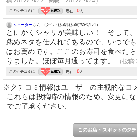
稿:2012/09/22 掲載：2012/09/24）
0
このクチコミに
現在：
人
シューター
さん （女性/上益城郡益城町/30代/Lv.1）
とにかくシャリが美味しい！ そして、
薦めネタを仕入れてあるので、いつでも
はお薦めです。ここのお寿司を食べたら
りました。ほぼ毎月通ってます。
（投稿:2
0
このクチコミに
現在：
人
※クチコミ情報はユーザーの主観的なコ
これらは投稿時の情報のため、変更に
でご了承ください。
このお店・スポットのクチ