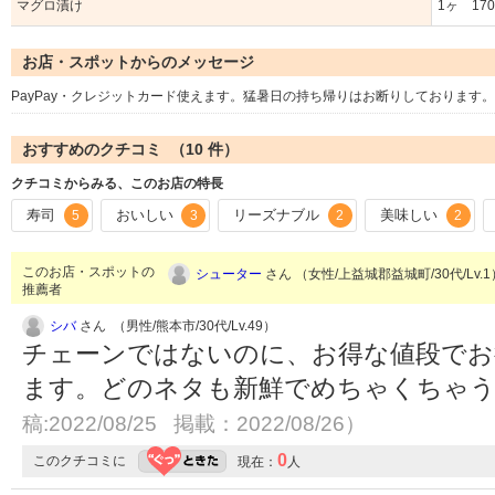
マグロ漬け
1ヶ 17
お店・スポットからのメッセージ
PayPay・クレジットカード使えます。猛暑日の持ち帰りはお断りしております
おすすめのクチコミ （
10
件）
クチコミからみる、このお店の特長
寿司
おいしい
リーズナブル
美味しい
5
3
2
2
このお店・スポットの
シューター
さん （女性/上益城郡益城町/30代/Lv.
推薦者
シバ
さん （男性/熊本市/30代/Lv.49）
チェーンではないのに、お得な値段でお
ます。どのネタも新鮮でめちゃくちゃ
稿:2022/08/25 掲載：2022/08/26）
0
このクチコミに
現在：
人