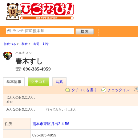
何食べる
和食
寿司・刺身
ハルキスシ
春木すし
096-385-4959
基本情報
クチコミ
写真
クチコミを書く
チェックイン
じぶんのお気に入り:
メモ:
みんなのお気に入り:
行ってみたい！…
8人
住所
熊本市東区月出2-4-56
096-385-4959