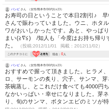
バンビ
さん （女性/熊本市/30代/Lv.23）
お寿司の日ということで本日2割引♪ 
さんで賑わっていました。ウニ、ホタル
ワがおいしかったです。あと、やっぱり
まい(≧∇≦) /知人も「今度はお持ち帰
た。
（投稿:2012/11/01 掲載：2012/11/02）
0
このクチコミに
現在：
人
バンビ
さん （女性/熊本市/30代/Lv.23）
おすすめで握って頂きました。ヒラメ、
ロ、サーモンの炙り、穴子、サンマ、芽
茶碗蒸し、とこれだけ食べても4000円
なかいっぱい・幸せになりました。芽ネ
り、旬のサンマ、ボタンエビのミソが特