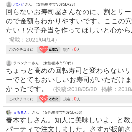
バンビ
さん （女性/熊本市/30代/Lv.23）
回らないお寿司屋さんなのに、割とリー
ので金額もわかりやすいです。ここの穴
たい！穴子弁当を作ってほしいと心か
掲載：2021/04/14）
0
このクチコミに
現在：
人
ラベンター さん （女性/熊本市/30代）
ちょっと高めの回転寿司と変わらないリ
ーでとてもおいしいお寿司がいただけ
かったです。
（投稿:2018/05/20 掲載：2018/
0
このクチコミに
現在：
人
まるるん。
さん （女性/熊本市/40代/Lv.56）
春木すしさん。知人に美味しいよ、と教
パーティで注文しました。さすが板前さ