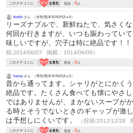
0
このクチコミに
現在：
人
tosiko
さん （女性/熊本市/40代/Lv.4）
リーズナブルで、新鮮ねたで、気さくな
何回か行きますが、いつも賑わっていて
味しいですが、穴子は特に絶品です！！
稿:2014/06/07 掲載：2014/06/09）
0
このクチコミに
現在：
人
hassy
さん （男性/熊本市/40代/Lv.2）
昔から通ってます。シャリがとにかく
絶品です。たくさん食べても懐にやさし
ではありませんが、まかないスープが
る時とそうでないときのギャップが激
は予想しにくいです。
（投稿:2012/12/28 
0
このクチコミに
現在：
人