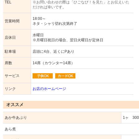
TEL
※お問い合わせの際は「ひごなび！を見た」とお伝えいた
だければ幸いです。
18:00～
営業時間
ネタ・シャリ切れ次第終了
水曜日
店休日
※月曜日祝日の場合、翌日火曜日が定休日
駐車場
店頭に4台、近くにPあり
席数
14席（カウンター14席）
サービス
リンク
お店のホームページ
オススメ
あか牛あぶり
1ヶ 30
あら煮