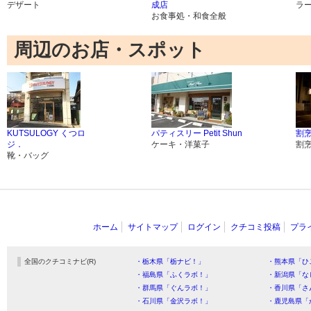
デザート
成店
ラ
お食事処・和食全般
周辺のお店・スポット
KUTSULOGY くつロ
パティスリー Petit Shun
割烹
ジ．
ケーキ・洋菓子
割
靴・バッグ
ホーム
サイトマップ
ログイン
クチコミ投稿
プラ
全国のクチコミナビ(R)
・栃木県「栃ナビ！」
・熊本県「ひ
・福島県「ふくラボ！」
・新潟県「な
・群馬県「ぐんラボ！」
・香川県「さ
・石川県「金沢ラボ！」
・鹿児島県「