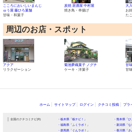
こころにおいしいまんじ
炭焼 居酒屋 中村屋
大入
ゅう屋 藤ひろ菓舗
焼き鳥・串揚げ
お
甘味・和菓子
た
周辺のお店・スポット
アクア
菊池夢織菓子 ノグチ
甘味
リラクゼーション
ケーキ・洋菓子
甘
ホーム
サイトマップ
ログイン
クチコミ投稿
プラ
全国のクチコミナビ(R)
・栃木県「栃ナビ！」
・熊本県「ひ
・福島県「ふくラボ！」
・新潟県「な
・群馬県「ぐんラボ！」
・香川県「さ