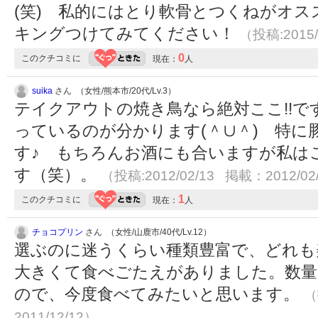
(笑) 私的にはとり軟骨とつくねがオ
キングつけてみてください！
（投稿:2015/
0
このクチコミに
現在：
人
suika
さん （女性/熊本市/20代/Lv.3）
テイクアウトの焼き鳥なら絶対ここ!!
っているのが分かります(＾∪＾) 特
す♪ もちろんお酒にも合いますが私は
す（笑）。
（投稿:2012/02/13 掲載：2012/02
1
このクチコミに
現在：
人
チョコプリン
さん （女性/山鹿市/40代/Lv.12）
選ぶのに迷うくらい種類豊富で、どれも
大きくて食べごたえがありました。数量
ので、今度食べてみたいと思います。
（
2011/12/12）