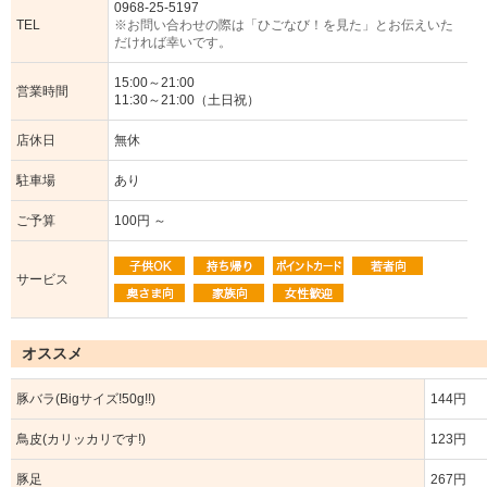
0968-25-5197
TEL
※お問い合わせの際は「ひごなび！を見た」とお伝えいた
だければ幸いです。
15:00～21:00
営業時間
11:30～21:00（土日祝）
店休日
無休
駐車場
あり
ご予算
100円 ～
サービス
オススメ
豚バラ(Bigサイズ!50g!!)
144円
鳥皮(カリッカリです!)
123円
豚足
267円