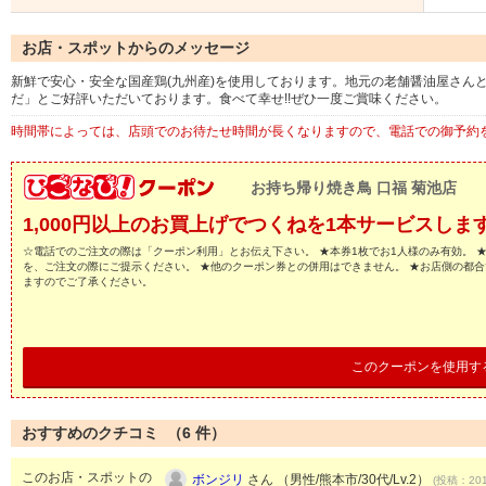
お店・スポットからのメッセージ
新鮮で安心・安全な国産鶏(九州産)を使用しております。地元の老舗醤油屋さん
だ」とご好評いただいております。食べて幸せ!!ぜひ一度ご賞味ください。
時間帯によっては、店頭でのお待たせ時間が長くなりますので、電話での御予約
お持ち帰り焼き鳥 口福 菊池店
1,000円以上のお買上げでつくねを1本サービスしま
☆電話でのご注文の際は「クーポン利用」とお伝え下さい。 ★本券1枚でお1人様のみ有効。 
を、ご注文の際にご提示ください。 ★他のクーポン券との併用はできません。 ★お店側の都
ますのでご了承ください。
このクーポンを使用す
おすすめのクチコミ （
6
件）
このお店・スポットの
ボンジリ
さん （男性/熊本市/30代/Lv.2）
(投稿：201