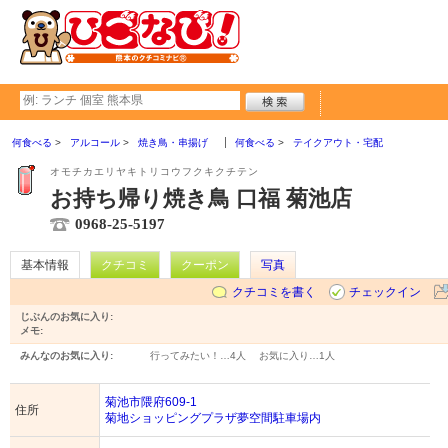
何食べる
アルコール
焼き鳥・串揚げ
何食べる
テイクアウト・宅配
オモチカエリヤキトリコウフクキクチテン
お持ち帰り焼き鳥 口福 菊池店
0968-25-5197
基本情報
クチコミ
クーポン
写真
クチコミを書く
チェックイン
じぶんのお気に入り:
メモ:
みんなのお気に入り:
行ってみたい！…
4人
お気に入り…
1人
菊池市隈府609-1
住所
菊地ショッピングプラザ夢空間駐車場内