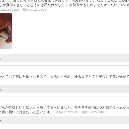
ます。 迷ったら陣太鼓と武者返しを買って、両方食べます。 なんでこんなに美味
なか真似できないと思うのは私だけかしら？ 大袈裟かもしれませんが、たいていの
稿:2023/01/25 掲載：2023/01/26）
人
がとても丁寧に対応されるので、入店から会計、帰るまでとても安心して買い物が
人
どらが美味しいと知人から教えてもらいました。モチモチ生地につぶ餡クリームが
土産に買いに行きたいと思います。
（投稿:2022/08/26 掲載：2022/08/28）
人