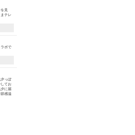
中を見
たまテレ
コラボで
七夕っぽ
やしてお
七夕に届
季節感溢