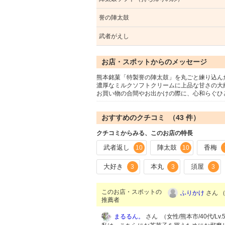
誉の陣太鼓
武者がえし
お店・スポットからのメッセージ
熊本銘菓「特製誉の陣太鼓」を丸ごと練り込ん
濃厚なミルクソフトクリームに上品な甘さの大
お買い物の合間やお出かけの際に、心和らぐひ
おすすめのクチコミ （
43
件）
クチコミからみる、このお店の特長
武者返し
陣太鼓
香梅
10
10
大好き
本丸
須屋
3
3
3
このお店・スポットの
ふりかけ
さん （
推薦者
まるるん。
さん （女性/熊本市/40代/Lv.