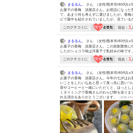
まるるん。
さん （女性/熊本市/40代/Lv.
お菓子の香梅 須屋店さん。お世話になった
て、あまり何も考えずに選びましたが。香梅
ビで最中を紹介されていましたが、見ている
1
このクチコミに
現在：
まるるん。
さん （女性/熊本市/40代/Lv.
お菓子の香梅 須屋店さん。この前創業祭に
したがショコラ味は洋菓子で私好みの味です
1
このクチコミに
現在：
まるるん。
さん （女性/熊本市/40代/Lv.
お菓子の香梅 須屋店さん。今年の七夕はお
いことをしたいなあと思って真っ先に思いつ
茶やコーヒーと一緒にいただくと、ほっとし
くタイミングで香梅さんのわらび餅を送りま
れる演出をありがとうございます。
（投稿:202