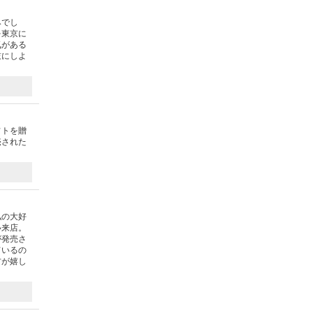
みでし
を東京に
気がある
鼓にしよ
フトを贈
売された
私の大好
い来店。
が発売さ
ているの
方が嬉し