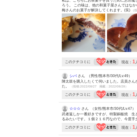
私は、こちらにお茶菓子を買うためにお邪魔し
ろう。 この味は、他の和菓子屋さんではなか
梅さんのお菓子が解決してくれます。(笑)
（投
1
このクチコミに
現在：
シバ
さん （男性/熊本市/30代/Lv.49）
陣太鼓を購入したくて伺いました。店員さん
た。
（投稿:2022/08/27 掲載：2022/08/28）
1
このクチコミに
現在：
☆☆☆
さん （女性/熊本市/30代/Lv.47）
武者返しか一番好きですが、特製銅板焼 生
るみたいです。１個２１６円なので、今度手
1
このクチコミに
現在：