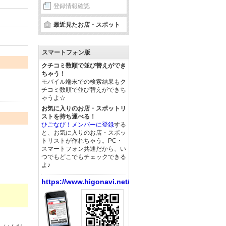
登録情報確認
最近見たお店・スポット
スマートフォン版
クチコミ数順で並び替えができ
ちゃう！
モバイル端末での検索結果もク
チコミ数順で並び替えができち
ゃうよ☆
お気に入りのお店・スポットリ
ストを持ち運べる！
ひごなび！メンバーに登録
する
と、お気に入りのお店・スポッ
トリストが作れちゃう。PC・
スマートフォン共通だから、い
つでもどこでもチェックできる
よ♪
https://www.higonavi.net/