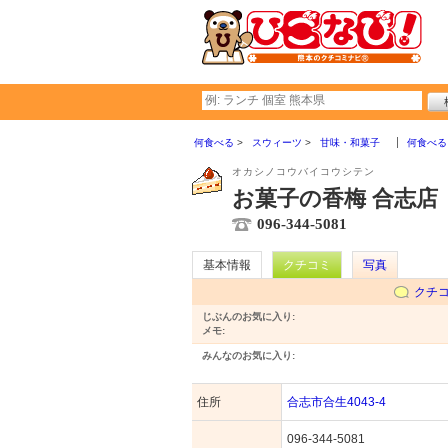
何食べる
スウィーツ
甘味・和菓子
何食べる
オカシノコウバイコウシテン
お菓子の香梅 合志店
096-344-5081
基本情報
クチコミ
写真
クチ
じぶんのお気に入り:
メモ:
みんなのお気に入り:
住所
合志市合生4043-4
096-344-5081