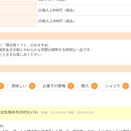
12個入 2,646円（税込）
15個入 2,949円（税込）
だ「陣太鼓ソフト」がおすすめ。
納言あずき餡とやわらかな求肥が調和する特別な一品です。
とときをお楽しみください。
美味しい
お菓子の香梅
購入
ショコラ
7
6
5
4
4
女性/熊本市/20代/Lv.74）
(投稿：2010/01/06 掲載：2011/05/16)
56）