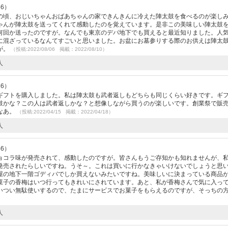
56）
の頃、おじいちゃんおばあちゃんの家できんきんに冷えた陣太鼓を食べるのが楽し
ゃんが陣太鼓を送ってくれて感動したのを覚えています。是非この美味しい陣太鼓
何回か送ったのですが。なんでも東京のデパ地下でも買えると最近知りました。人
に混ざっているなんてすごいと思いました。お盆にお墓参りする際のお供えは陣太
が。
（投稿:2022/08/06 掲載：2022/08/10）
人
56）
ギフトを購入しました。私は陣太鼓も武者返しもどちらも同じくらい好きです。ギ
鼓かな？この人は武者返しかな？と想像しながら買うのが楽しいです。創業祭で販
なあ。
（投稿:2022/04/15 掲載：2022/04/18）
人
56）
ョコラ味が発売されて、感動したのですが。皆さんもうご存知かも知れませんが、
発売されたらしいですね。うそ～。これは買いに行かなきゃいけないでしょうと思
屋の地下一階ゴディバでしか買えないみたいですね。美味しいに決まっている商品
菓子の香梅はいつ行ってもきれいにされています。あと、私が香梅さんで気に入っ
いつい無駄使いするので、たまにサービスでお菓子をもらえるのですが、そっちの
人