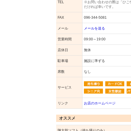
TEL
※お問い合わせの際は「ひご
だければ幸いです。
FAX
096-344-5081
メール
メールを送る
営業時間
09:00～19:00
店休日
無休
駐車場
施設に準ずる
席数
なし
サービス
リンク
お店のホームページ
オススメ
陣太鼓ソフト（持ち帰りのみ）