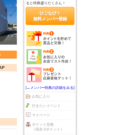
ると特典盛りだくさん！
ひごなび！
無料メンバー登録
る
AP
[→メンバー特典の詳細をみる]
お気に入り
行きたいイベント
マイページ
ポイント交換
（現在 0ポイント）