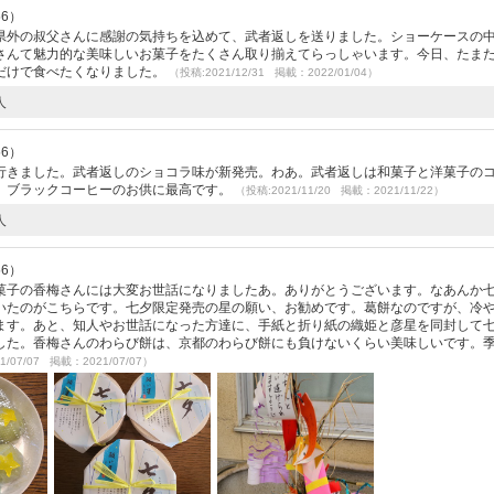
56）
県外の叔父さんに感謝の気持ちを込めて、武者返しを送りました。ショーケースの
さんて魅力的な美味しいお菓子をたくさん取り揃えてらっしゃいます。今日、たま
だけで食べたくなりました。
（投稿:2021/12/31 掲載：2022/01/04）
人
56）
行きました。武者返しのショコラ味が新発売。わあ。武者返しは和菓子と洋菓子の
。ブラックコーヒーのお供に最高です。
（投稿:2021/11/20 掲載：2021/11/22）
人
56）
菓子の香梅さんには大変お世話になりましたあ。ありがとうございます。なあんか
いたのがこちらです。七夕限定発売の星の願い、お勧めです。葛餅なのですが、冷
ます。あと、知人やお世話になった方達に、手紙と折り紙の織姫と彦星を同封して
した。香梅さんのわらび餅は、京都のわらび餅にも負けないくらい美味しいです。
1/07/07 掲載：2021/07/07）