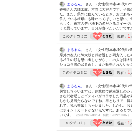
まるるん。
さん （女性/熊本市/40代/Lv.
香梅さんの陣太鼓、本当に大好きです。子供
た。また、県外に住んでいるとき、おばあち
住んでいる叔母にも味わってほしいと思い、
らしく、東京のデパ地下の名だたるスイーツ
うと思っています。自分が食べたいだけです
1
このクチコミに
現在：
まるるん。
さん （女性/熊本市/40代/Lv.
県外の友人に陣太鼓と武者返しが両方入った
る相手の顔を思い出しながら、この人は陣太
ショコラ味の武者返し、また販売されないか
1
このクチコミに
現在：
まるるん。
さん （女性/熊本市/40代/Lv.
興奮しちゃいますね。創業祭で武者返しのシ
きな武者返しとゴディバがコラボした商品が
しかし見当たらないですね。早とちりで、鶴
れて、私も興奮しちゃいました。しかし、お
はポイントカードがない点ですね。あるとつ
いです。
（投稿:2022/03/04 掲載：2022/03/07）
1
このクチコミに
現在：