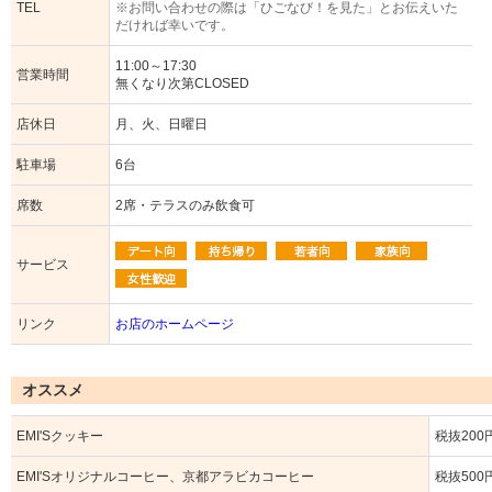
TEL
※お問い合わせの際は「ひごなび！を見た」とお伝えいた
だければ幸いです。
11:00～17:30
営業時間
無くなり次第CLOSED
店休日
月、火、日曜日
駐車場
6台
席数
2席・テラスのみ飲食可
サービス
リンク
お店のホームページ
オススメ
EMI'Sクッキー
税抜200
EMI'Sオリジナルコーヒー、京都アラビカコーヒー
税抜500