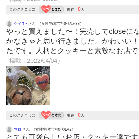
0
このクチコミに
現在：
人
ケイＴ~
さん （女性/熊本市/40代/Lv.38）
やっと買えました〜！完売してclose
かなきゃと思い行きました。かわいい！
たです。人柄とクッキーと素敵なお店
掲載：2022/04/04）
0
このクチコミに
現在：
人
マロ
さん （女性/熊本市/40代/Lv.2）
とても可愛らしいお店・クッキー達です