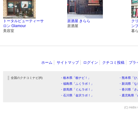
トータルビューティーサ
居酒屋 きらら
ク
ロン Glamour
居酒屋
ンプ
美容室
暮
ホーム
サイトマップ
ログイン
クチコミ投稿
プラ
全国のクチコミナビ(R)
・栃木県「栃ナビ！」
・熊本県「ひ
・福島県「ふくラボ！」
・新潟県「な
・群馬県「ぐんラボ！」
・香川県「さ
・石川県「金沢ラボ！」
・鹿児島県「
(C) HitBit