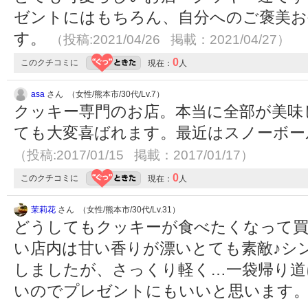
ゼントにはもちろん、自分へのご褒美お
す。
（投稿:2021/04/26 掲載：2021/04/27）
0
このクチコミに
現在：
人
asa
さん （女性/熊本市/30代/Lv.7）
クッキー専門のお店。本当に全部が美味
ても大変喜ばれます。最近はスノーボー
（投稿:2017/01/15 掲載：2017/01/17）
0
このクチコミに
現在：
人
茉莉花
さん （女性/熊本市/30代/Lv.31）
どうしてもクッキーが食べたくなって買
い店内は甘い香りが漂いとても素敵♪シ
しましたが、さっくり軽く…一袋帰り道
いのでプレゼントにもいいと思います