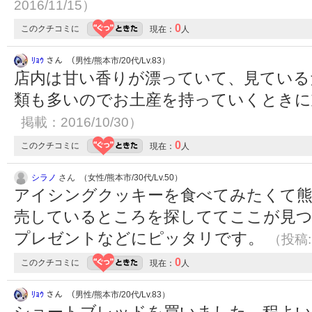
2016/11/15）
0
このクチコミに
現在：
人
ﾘｮｳ
さん （男性/熊本市/20代/Lv.83）
店内は甘い香りが漂っていて、見ている
類も多いのでお土産を持っていくとき
掲載：2016/10/30）
0
このクチコミに
現在：
人
シラノ
さん （女性/熊本市/30代/Lv.50）
アイシングクッキーを食べてみたくて
売しているところを探しててここが見
プレゼントなどにピッタリです。
（投稿:2
0
このクチコミに
現在：
人
ﾘｮｳ
さん （男性/熊本市/20代/Lv.83）
ショートブレッドを買いました。程よい