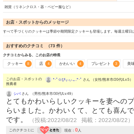
雑貨（リネンクロス・器・ベビー服など）
お店・スポットからのメッセージ
すべて手づくりのクッキーは季節や期間限定クッキーも登場します。毎週土曜日
おすすめのクチコミ （
73
件）
クチコミからみる、このお店の特長
クッキー
店
かわいい
プレゼント
美
8
4
4
3
このお店・スポットの
*･ﾟ☆ぴぃぃ.｡.:*･ﾟ
さん （女性/熊本市/20代/Lv.5）
推薦者
シバ
さん （男性/熊本市/30代/Lv.49）
とてもかわいらしいクッキーを妻への
らいました。かわいくて、とても喜ん
です。
（投稿:2022/08/22 掲載：2022/08/22）
0
このクチコミに
現在：
人