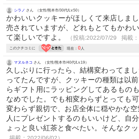
シラノ
さん （女性/熊本市/30代/Lv.50）
かわいいクッキーがほしくて来店しま
売されていますが、どれもとてもかわい
て楽しいですよ。
（投稿:2022/07/29 掲載：2
0
このクチコミに
現在：
人
マヌルネコ
さん （女性/熊本市/40代/Lv.19）
久しぶりに行ったら、結構変わってまし
ってたんですが、クッキーの種類は以前
らギフト用にラッピングしてあるものも
なめでした。でも相変わらずとっても可
変わらず親切で、お店全体に穏やかな空
人にプレゼントするのもいいけど、自分
ょっと良い紅茶と食べたい。そんなク
掲載：2022/06/02）