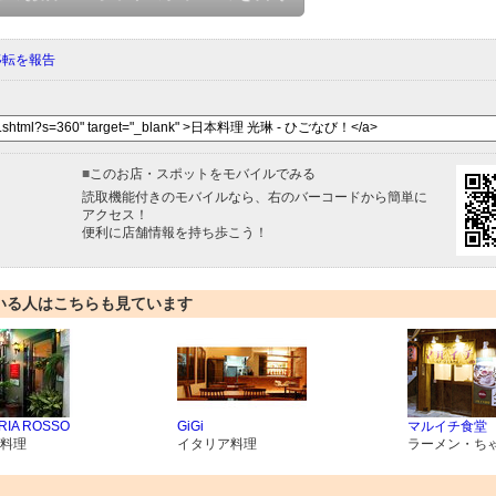
移転を報告
■
このお店・スポットをモバイルでみる
読取機能付きのモバイルなら、右のバーコードから簡単に
アクセス！
便利に店舗情報を持ち歩こう！
いる人はこちらも見ています
RIA ROSSO
GiGi
マルイチ食堂
料理
イタリア料理
ラーメン・ち