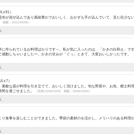
v.91）
昆布が混ぜ込んであり風味豊かでおいしく、おかずも手が込んでいて、見た目少な
4 掲載：2011/06/06）
人
）
寧に作られているお料理ばかりです～。私が気に入ったのは、「かきの白和え」で
て感動しちゃいましたー。かきの甘みが「ぐっ」ときて、大変おいしかったです。
人
Lv.7）
。素敵な器が料理を引き立てて、おいしく頂けました。旬な野菜や、お魚、郷土料
時間を過ごせました。
（投稿:2009/10/02 掲載：2009/10/02）
人
）
くり食事を楽しむことができました。季節の素材のを活かし、メリハリのある料理
人