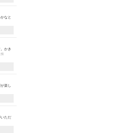
いかなと
す。かき
（投
理が楽し
がいただ