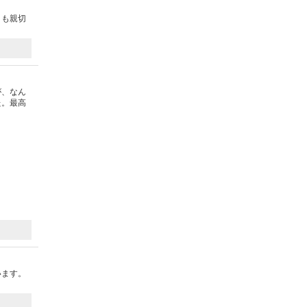
々も親切
が、なん
た。最高
います。