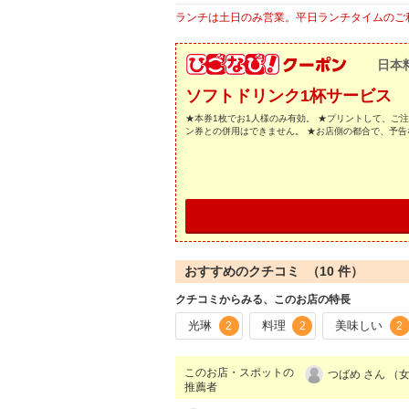
ランチは土日のみ営業。平日ランチタイムのご利
日本
ソフトドリンク1杯サービス
★本券1枚でお1人様のみ有効。 ★プリントして、ご
ン券との併用はできません。 ★お店側の都合で、予
おすすめのクチコミ （
10
件）
クチコミからみる、このお店の特長
光琳
料理
美味しい
2
2
2
このお店・スポットの
つばめ さん （女
推薦者