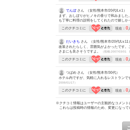
でんぼ
さん （女性/熊本市/20代/Lv.1）
まず、おしぼりがヒノキの香りで和みました
も丁寧に料理の説明をしてくれたので嬉しか
0
このクチコミに
現在：
だいきち
さん （女性/熊本市/20代/Lv.11
改装されたらしく、雰囲気がよかったです。
さまにも良さそうですよ。
（投稿:2007/03/01 
0
このクチコミに
現在：
つばめ さん （女性/熊本市/30代）
ホテル内ですが、気軽に入れるレストランで
2006/01/17）
0
このクチコミに
現在：
※クチコミ情報はユーザーの主観的なコメント
これらは投稿時の情報のため、変更になって