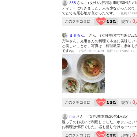
888
さん （女性/八代郡氷川町/30代/Lv.1
ディナーに行きました。人も少なかったので
でとても居心地が良かったです。
（投稿:2019/
0
このクチコミに
現在：
まるるん。
さん （女性/熊本市/40代/Lv.
光琳さん。光琳さんの料理て本当に美味しい
と美しいことか。写真は、料理教室に参加し
ですね。
（投稿:2017/04/29 掲載：2017/05/01）
0
このクチコミに
現在：
riiiii
さん （女性/熊本市/20代/Lv.35）
姪っ子のお祝いで利用しました。ホテルとい
お料理は懐石でした。器も盛り付けも一つ一つ
0
このクチコミに
現在：