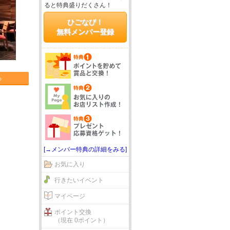
ると特典盛りだくさん！
ひごなび！
無料メンバー登録
る
[→メンバー特典の詳細をみる]
お気に入り
行きたいイベント
マイページ
ポイント交換
（現在 0ポイント）