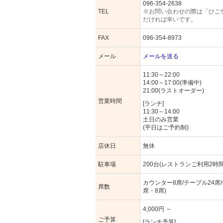
096-354-2638
TEL
※お問い合わせの際は「ひご
だければ幸いです。
FAX
096-354-8973
メール
メールを送る
11:30～22:00
14:00～17:00(準備中)
21:00(ラストオーダー)
営業時間
[ランチ]
11:30～14:00
土日のみ営業
(平日はご予約制)
店休日
無休
駐車場
200台(レストランご利用2時
カウンター8席/テーブル24席/
席数
席・8席)
4,000円 ～
ご予算
[ランチ予算]