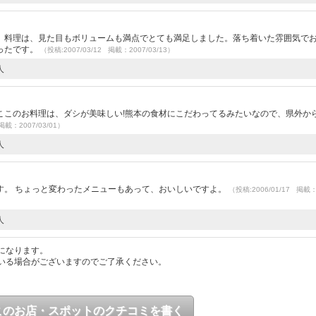
。料理は、見た目もボリュームも満点でとても満足しました。落ち着いた雰囲気で
ったです。
（投稿:2007/03/12 掲載：2007/03/13）
人
）
ここのお料理は、ダシが美味しい!熊本の食材にこだわってるみたいなので、県外か
掲載：2007/03/01）
人
す。 ちょっと変わったメニューもあって、おいしいですよ。
（投稿:2006/01/17 掲載
人
になります。
いる場合がございますのでご了承ください。
このお店・スポットのクチコミを書く