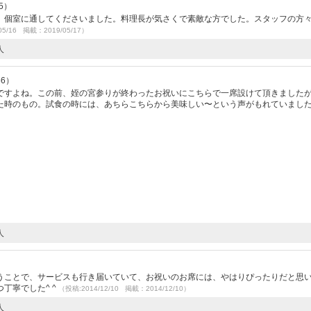
5）
、個室に通してくださいました。料理長が気さくで素敵な方でした。スタッフの方
05/16 掲載：2019/05/17）
人
56）
ですよね。この前、姪の宮参りが終わったお祝いにこちらで一席設けて頂きました
た時のもの。試食の時には、あちらこちらから美味しい〜という声がもれていまし
人
うことで、サービスも行き届いていて、お祝いのお席には、やはりぴったりだと思
丁寧でした^ ^
（投稿:2014/12/10 掲載：2014/12/10）
人