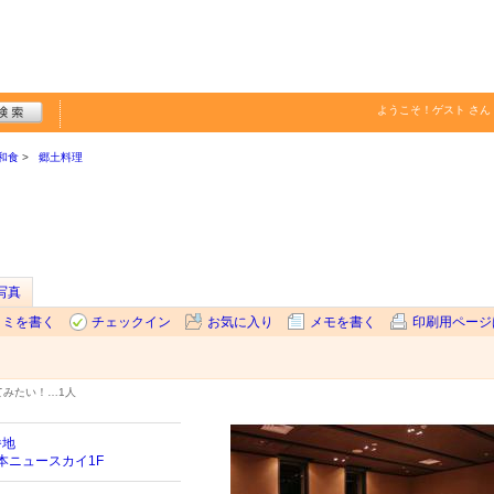
ようこそ！
ゲスト
さん
和食
郷土料理
写真
コミを書く
チェックイン
お気に入り
メモを書く
印刷用ページ
てみたい！…
1人
番地
本ニュースカイ1F