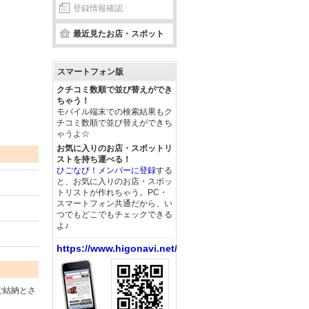
登録情報確認
最近見たお店・スポット
スマートフォン版
クチコミ数順で並び替えができ
ちゃう！
モバイル端末での検索結果もク
チコミ数順で並び替えができち
ゃうよ☆
お気に入りのお店・スポットリ
ストを持ち運べる！
ひごなび！メンバーに登録
する
と、お気に入りのお店・スポッ
トリストが作れちゃう。PC・
スマートフォン共通だから、い
つでもどこでもチェックできる
よ♪
https://www.higonavi.net/
ご結納とさ