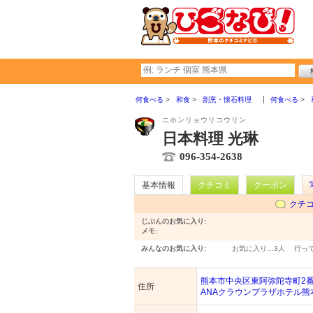
何食べる
和食
割烹・懐石料理
何食べる
ニホンリョウリコウリン
日本料理 光琳
096-354-2638
基本情報
クチコミ
クーポン
クチ
じぶんのお気に入り:
メモ:
みんなのお気に入り:
お気に入り…
3人
行っ
熊本市中央区東阿弥陀寺町2
住所
ANAクラウンプラザホテル熊