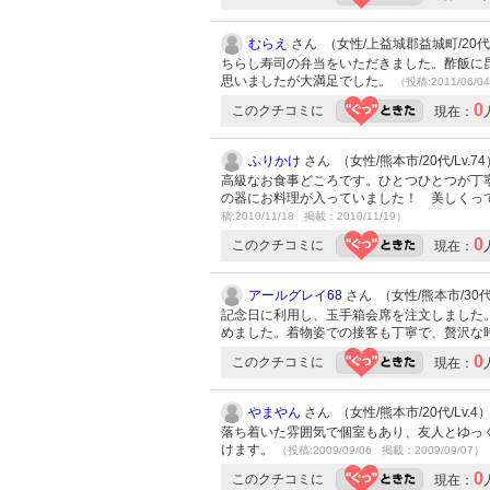
むらえ
さん （女性/上益城郡益城町/20代/L
ちらし寿司の弁当をいただきました。酢飯に
思いましたが大満足でした。
（投稿:2011/06/0
0
このクチコミに
現在：
ふりかけ
さん （女性/熊本市/20代/Lv.74
高級なお食事どころです。ひとつひとつが丁
の器にお料理が入っていました！ 美しくっ
稿:2010/11/18 掲載：2010/11/19）
0
このクチコミに
現在：
アールグレイ68
さん （女性/熊本市/30代/
記念日に利用し、玉手箱会席を注文しました
めました。着物姿での接客も丁寧で、贅沢な
0
このクチコミに
現在：
やまやん
さん （女性/熊本市/20代/Lv.4
落ち着いた雰囲気で個室もあり、友人とゆっ
けます。
（投稿:2009/09/06 掲載：2009/09/07）
0
このクチコミに
現在：