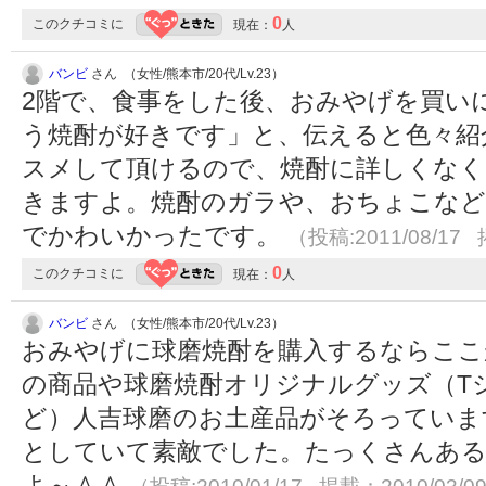
0
このクチコミに
現在：
人
バンビ
さん （女性/熊本市/20代/Lv.23）
2階で、食事をした後、おみやげを買い
う焼酎が好きです」と、伝えると色々紹
スメして頂けるので、焼酎に詳しくなく
きますよ。焼酎のガラや、おちょこなど
でかわいかったです。
（投稿:2011/08/17 
0
このクチコミに
現在：
人
バンビ
さん （女性/熊本市/20代/Lv.23）
おみやげに球磨焼酎を購入するならここ
の商品や球磨焼酎オリジナルグッズ（T
ど）人吉球磨のお土産品がそろっていま
としていて素敵でした。たっくさんあ
よ～＾＾