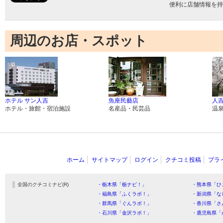
便利に店舗情報を持
周辺のお店・スポット
ホテル サン人吉
魚座民藝店
人吉
ホテル・旅館・宿泊施設
名産品・民芸品
温
ホーム
サイトマップ
ログイン
クチコミ投稿
プラ
全国のクチコミナビ(R)
・栃木県「栃ナビ！」
・熊本県「ひ
・福島県「ふくラボ！」
・新潟県「な
・群馬県「ぐんラボ！」
・香川県「さ
・石川県「金沢ラボ！」
・鹿児島県「