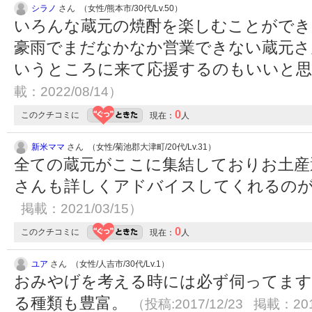
シラノ
さん （女性/熊本市/30代/Lv.50）
いろんな蔵元の焼酎を楽しむことができ
豪雨でまだなかなか営業できない蔵元さ
いうところに来て応援するのもいいと
載：2022/08/14）
0
このクチコミに
現在：
人
新米ママ
さん （女性/菊池郡大津町/20代/Lv.31）
全ての蔵元がここに集結しておりお土産
さんも詳しくアドバイスしてくれるの
掲載：2021/03/15）
0
このクチコミに
現在：
人
ユア
さん （女性/人吉市/30代/Lv.1）
おみやげを考える時には必ず伺ってます
る種類も豊富。
（投稿:2017/12/23 掲載：201