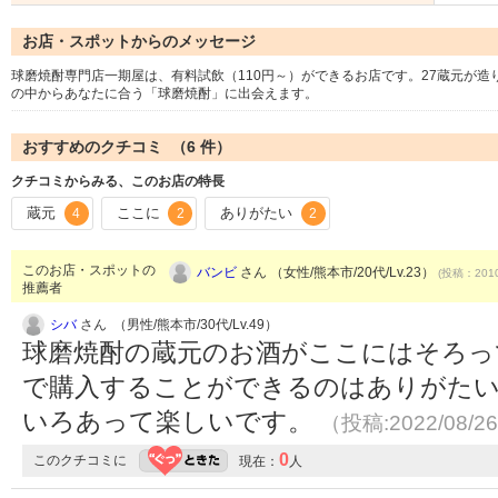
お店・スポットからのメッセージ
球磨焼酎専門店一期屋は、有料試飲（110円～）ができるお店です。27蔵元が
の中からあなたに合う「球磨焼酎」に出会えます。
おすすめのクチコミ （
6
件）
クチコミからみる、このお店の特長
蔵元
ここに
ありがたい
4
2
2
このお店・スポットの
バンビ
さん （女性/熊本市/20代/Lv.23）
(投稿：2010
推薦者
シバ
さん （男性/熊本市/30代/Lv.49）
球磨焼酎の蔵元のお酒がここにはそろっ
で購入することができるのはありがた
いろあって楽しいです。
（投稿:2022/08/2
0
このクチコミに
現在：
人