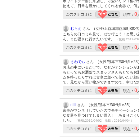
ホワイトデー前に来店し、可愛いリンゴ柄の
使えて、日常を豊かにしてくれる食器で、何
0
このクチコミに
現在：
むらえ
さん （女性/上益城郡益城町/30代/L
こちらの口コミを見て、ぜひ行こう！と思い
ん、また覗きに行きたいです。
（投稿:2017/03
0
このクチコミに
現在：
さわでぃ
さん （女性/熊本市/30代/Lv.23
お店の中にいるだけで、なぜがテンションが
もとってもお洒落でスタッフさんもとてもお
ムを持ったりすれば食卓に並べて使いたい願
て、見ながら買い物ができますので、幸せな
0
このクチコミに
現在：
riiiii
さん （女性/熊本市/30代/Lv.35）
家事がマンネリしていたのでモチベーション
な食器を見つけてしまい購入！ あまりこう
した。
（投稿:2016/04/02 掲載：2016/04/04）
0
このクチコミに
現在：