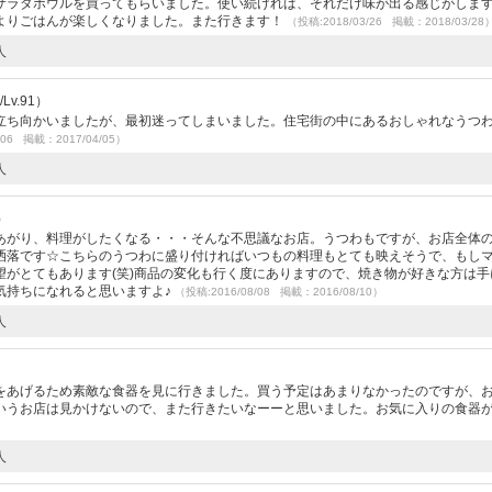
サラダボウルを買ってもらいました。使い続ければ、それだけ味が出る感じがしま
よりごはんが楽しくなりました。また行きます！
（投稿:2018/03/26 掲載：2018/03/28
人
v.91）
立ち向かいましたが、最初迷ってしまいました。住宅街の中にあるおしゃれなうつ
/06 掲載：2017/04/05）
人
）
あがり、料理がしたくなる・・・そんな不思議なお店。うつわもですが、お店全体
洒落です☆こちらのうつわに盛り付ければいつもの料理もとても映えそうで、もし
望がとてもあります(笑)商品の変化も行く度にありますので、焼き物が好きな方は手
気持ちになれると思いますよ♪
（投稿:2016/08/08 掲載：2016/08/10）
人
をあげるため素敵な食器を見に行きました。買う予定はあまりなかったのですが、
いうお店は見かけないので、また行きたいなーーと思いました。お気に入りの食器
人