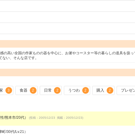
な質感の高い全国の作家ものの器を中心に、お箸やコースター等の暮らしの道具を扱っ
てない、そんな店です。
家
食器
日常
うつわ
購入
プレゼ
3
2
2
2
2
性/熊本市/20代）
(投稿：2005/12/23 掲載：2005/12/23)
/30代/Lv.21）