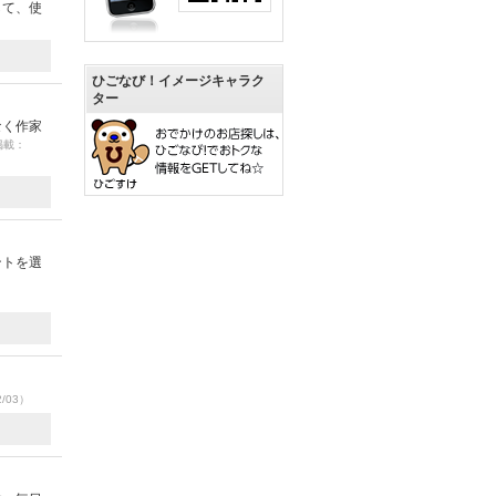
して、使
ひごなび！イメージキャラク
ター
なく作家
 掲載：
ントを選
2/03）