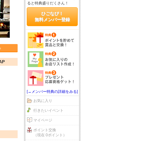
ると特典盛りだくさん！
ひごなび！
無料メンバー登録
る
AP
[→メンバー特典の詳細をみる]
お気に入り
行きたいイベント
マイページ
ポイント交換
（現在 0ポイント）