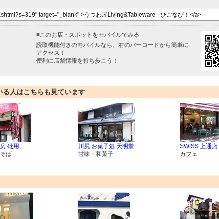
■
このお店・スポットをモバイルでみる
読取機能付きのモバイルなら、右のバーコードから簡単に
アクセス！
便利に店舗情報を持ち歩こう！
いる人はこちらも見ています
房 砥用
川尻 お菓子処 天明堂
SWISS 上通店
そば
甘味・和菓子
カフェ