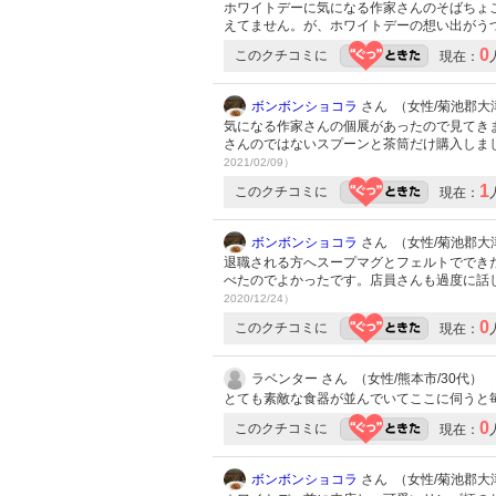
ホワイトデーに気になる作家さんのそばちょ
えてません。が、ホワイトデーの想い出がう
0
このクチコミに
現在：
ボンボンショコラ
さん （女性/菊池郡大津町
気になる作家さんの個展があったので見てき
さんのではないスプーンと茶筒だけ購入しま
2021/02/09）
1
このクチコミに
現在：
ボンボンショコラ
さん （女性/菊池郡大津町
退職される方へスープマグとフェルトででき
べたのでよかったです。店員さんも過度に話
2020/12/24）
0
このクチコミに
現在：
ラベンター さん （女性/熊本市/30代）
とても素敵な食器が並んでいてここに伺うと
0
このクチコミに
現在：
ボンボンショコラ
さん （女性/菊池郡大津町