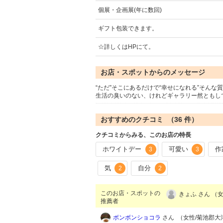
個展・企画展(年に数回)
ギフト包装できます。
☆詳しくはHPにて。
お店・スポットからのメッセージ
“ただ”そこにあるだけで“幸せになれる”そん
生活の臭いのない、けれどギャラリー然ともし
おすすめのクチコミ （
36
件）
クチコミからみる、このお店の特長
ホワイトデー
可愛い
作
3
3
気
自分
2
2
このお店・スポットの
きょふ さん （女
推薦者
ボンボンショコラ
さん （女性/菊池郡大津町