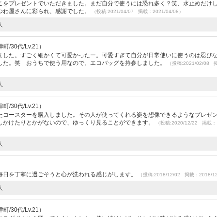
こをプレゼントでいただきました。まだ自分で使うには恐れ多く？笑、水止めだけ
つわ屋さんに彩られ、感謝でした。
（投稿:2021/04/07 掲載：2021/04/08）
人
/30代/Lv.21）
ました。すごく細かくて可愛かったー。可愛すぎて自分が日常使いに使うのは忍び
した。笑 おうちで使う用なので、エコバッグを持参しました。
（投稿:2021/02/08
人
/30代/Lv.21）
たコースターを購入しました。その人が使ってくれる姿を想像できるようなプレゼ
しかけたりとかがないので、ゆっくり見ることができます。
（投稿:2020/12/22 掲載：
人
毎日を丁寧に過ごそうと心が洗われる感じがします。
（投稿:2018/12/02 掲載：2018/1
人
/30代/Lv.21）