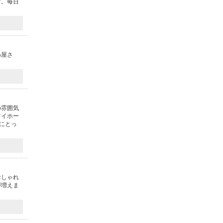
す。毎日
）
わ屋さ
の雰囲気
マイホー
にとっ
おしゃれ
が増えま