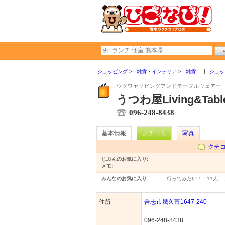
ショッピング
雑貨・インテリア
雑貨
ショッ
ウツワヤリビングアンドテーブルウェアー
うつわ屋Living&Tabl
096-248-8438
基本情報
クチコミ
写真
クチ
じぶんのお気に入り:
メモ:
みんなのお気に入り:
行ってみたい！…
11人
住所
合志市幾久富1647-240
096-248-8438