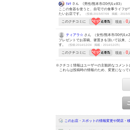
ﾘｮｳ
さん （男性/熊本市/20代/Lv.83）
ここの食器を使うと、自宅での食事ライフが
たいお店です。
（投稿:2015/07/09 掲載：2015/0
0
このクチコミに
現在：
ティアラ☆
さん （女性/熊本市/30代/Lv.
プレゼントでお茶碗、箸置きを頂いて以来、
す。
（投稿:2014/12/24 掲載：2014/12/25）
0
このクチコミに
現在：
※クチコミ情報はユーザーの主観的なコメント
これらは投稿時の情報のため、変更になって
このお店・スポットの情報変更や閉店・