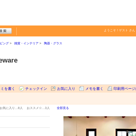
ようこそ！
ゲスト
さん
ピング
雑貨・インテリア
陶器・グラス
eware
コミを書く
チェックイン
お気に入り
メモを書く
印刷用ページ
お気に入り…
8人
おススメ☆…
3人
全部見る