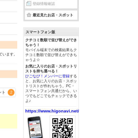
登録情報確認
最近見たお店・スポット
スマートフォン版
クチコミ数順で並び替えができ
ちゃう！
モバイル端末での検索結果もク
ています。
チコミ数順で並び替えができち
ゃうよ☆
お気に入りのお店・スポットリ
ストを持ち運べる！
ひごなび！メンバーに登録
する
と、お気に入りのお店・スポッ
トリストが作れちゃう。PC・
スマートフォン共通だから、い
ント
2
つでもどこでもチェックできる
よ♪
https://www.higonavi.net/