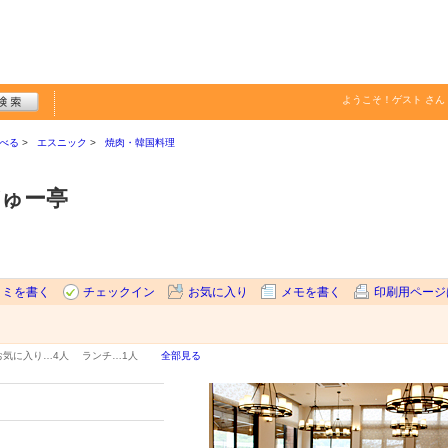
ようこそ！
ゲスト
さん
べる
エスニック
焼肉・韓国料理
ぎゅー亭
コミを書く
チェックイン
お気に入り
メモを書く
印刷用ページ
お気に入り…
4人
ランチ…
1人
全部見る