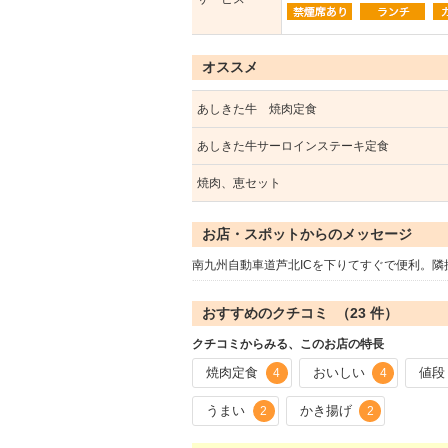
オススメ
あしきた牛 焼肉定食
あしきた牛サーロインステーキ定食
焼肉、恵セット
お店・スポットからのメッセージ
南九州自動車道芦北ICを下りてすぐで便利。隣
おすすめのクチコミ （
23
件）
クチコミからみる、このお店の特長
焼肉定食
おいしい
値段
4
4
うまい
かき揚げ
2
2