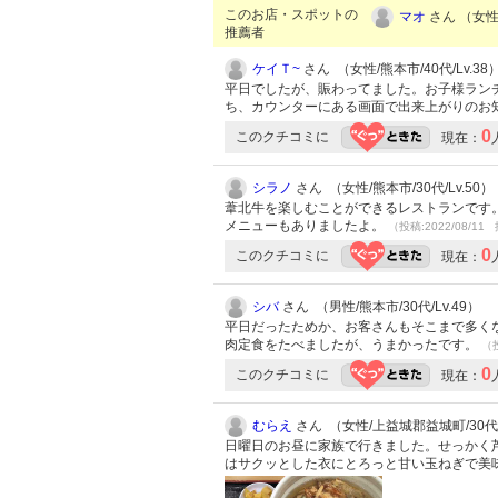
このお店・スポットの
マオ
さん （女性/
推薦者
ケイＴ~
さん （女性/熊本市/40代/Lv.38
平日でしたが、賑わってました。お子様ラン
ち、カウンターにある画面で出来上がりのお
0
このクチコミに
現在：
シラノ
さん （女性/熊本市/30代/Lv.50）
葦北牛を楽しむことができるレストランです
メニューもありましたよ。
（投稿:2022/08/11 
0
このクチコミに
現在：
シバ
さん （男性/熊本市/30代/Lv.49）
平日だったためか、お客さんもそこまで多く
肉定食をたべましたが、うまかったです。
（投
0
このクチコミに
現在：
むらえ
さん （女性/上益城郡益城町/30代/L
日曜日のお昼に家族で行きました。せっかく
はサクッとした衣にとろっと甘い玉ねぎで美