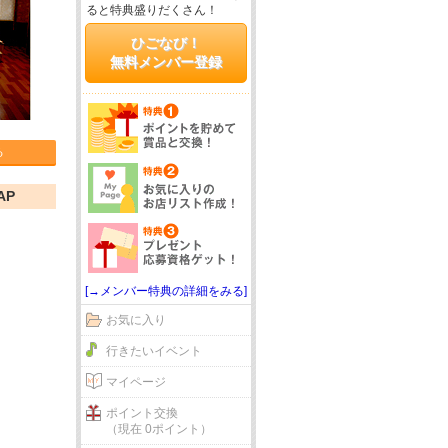
ると特典盛りだくさん！
ひごなび！
無料メンバー登録
る
AP
[→メンバー特典の詳細をみる]
お気に入り
行きたいイベント
マイページ
ポイント交換
（現在 0ポイント）