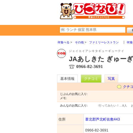
何食べる
その他
ファミリーレストラン
何食
ジェイエイアシキタギューギューテイ
JAあしきた ぎゅー
0966-82-3691
基本情報
クチコミ
写真
クチ
じぶんのお気に入り:
メモ:
みんなのお気に入り:
行ってみたい！…
8人
住所
葦北郡芦北町佐敷443
0966-82-3691