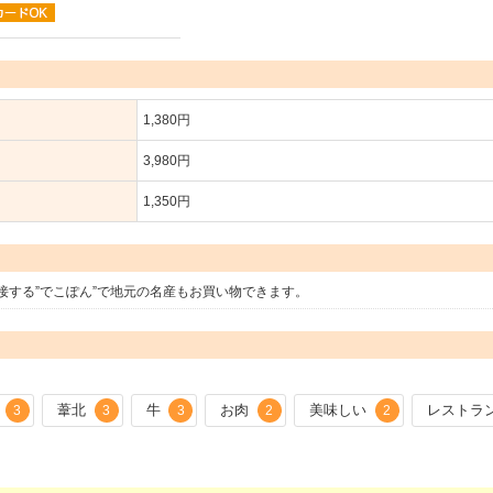
1,380円
3,980円
1,350円
接する”でこぽん”で地元の名産もお買い物できます。
葦北
牛
お肉
美味しい
レストラ
3
3
3
2
2