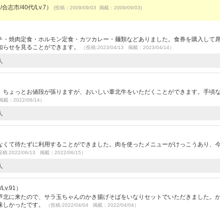
合志市/40代/Lv.7）
(投稿：2009/09/03 掲載：2009/09/03)
）
チ・焼肉定食・ホルモン定食・カツカレー・麺類などありました。食券を購入して
知らせを見ることができます。
（投稿:2023/04/13 掲載：2023/04/14）
人
。ちょっとお値段が張りますが、おいしい葦北牛をいただくことができます。手頃
掲載：2022/08/14）
人
なくて待たずに利用することができました。肉を使ったメニューがけっこうあり、
稿:2022/06/13 掲載：2022/06/15）
人
v.91）
芦北に来たので、サラ玉ちゃんのかき揚げそばをいなりセットでいただきました。
味しかったです。
（投稿:2022/04/04 掲載：2022/04/04）