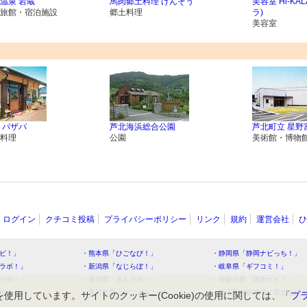
温泉 岩蔵
馬肉郷土料理 けんぞう
美容室 Hi-KA
旅館・宿泊施設
郷土料理
ラ)
美容室
 パザパ
芦北海浜総合公園
芦北町立 星野
料理
公園
美術館・博物
ログイン
クチコミ投稿
プライバシーポリシー
リンク
規約
運営会社
ひ
ビ！」
・熊本県「ひごなび！」
・静岡県「静岡ナビっち！」
ラボ！」
・新潟県「なじらぼ！」
・岐阜県「ギフコミ！」
ラボ！」
・香川県「さんラボ！」
・神奈川県「湘南ナビ！」
ラボ！」
・鹿児島県「かごぶら！」
・埼玉県北部地域「彩北なび
を使用しています。サイトのクッキー(Cookie)の使用に関しては、「
プ