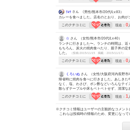
ﾘｮｳ
さん （男性/熊本市/20代/Lv.83）
カレーを食べました。店名のとおり、お肉が
0
このクチコミに
現在：
☆
さん （女性/熊本市/20代/Lv.40）
ランチに行きました〜。ランチの時間は、近く
もちろん、炭火の焼肉食べたり、親子丼の定
した。
（投稿:2015/11/15 掲載：2015/11/17）
0
このクチコミに
現在：
くろいぬ
さん （女性/大阪府河内長野市/40
帰省時に焼肉を食べに行きました。あしきた
なく、塩、わさび、ポン酢などいろんなテイ
散らずテーブルや床もベトベトせず、清潔な
1
このクチコミに
現在：
※クチコミ情報はユーザーの主観的なコメント
これらは投稿時の情報のため、変更になって