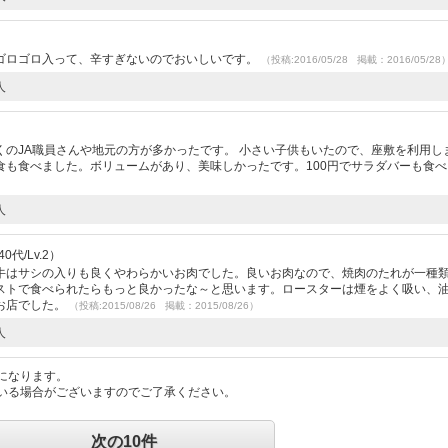
ゴロゴロ入って、辛すぎないのでおいしいです。
（投稿:2016/05/28 掲載：2016/05/28
人
のJA職員さんや地元の方が多かったです。 小さい子供もいたので、座敷を利用し
食も食べました。ボリュームがあり、美味しかったです。100円でサラダバーも食べ
人
代/Lv.2）
牛はサシの入りも良くやわらかいお肉でした。良いお肉なので、焼肉のたれが一種
ストで食べられたらもっと良かったな～と思います。ロースターは煙をよく吸い、
お店でした。
（投稿:2015/08/26 掲載：2015/08/26）
人
になります。
いる場合がございますのでご了承ください。
次の10件