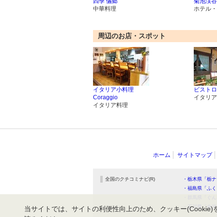
四季 儷郷
菊池渓谷
中華料理
ホテル・
周辺のお店・スポット
イタリア小料理
ビストロ
Coraggio
イタリア
イタリア料理
ホーム
サイトマップ
全国のクチコミナビ(R)
・栃木県「栃ナ
・福島県「ふく
・群馬県「ぐん
・石川県「金沢
当サイトでは、サイトの利便性向上のため、クッキー(Cookie)