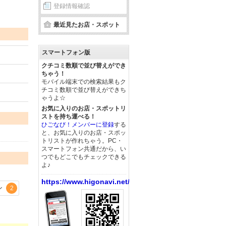
登録情報確認
最近見たお店・スポット
スマートフォン版
クチコミ数順で並び替えができ
ちゃう！
モバイル端末での検索結果もク
チコミ数順で並び替えができち
ゃうよ☆
お気に入りのお店・スポットリ
ストを持ち運べる！
ひごなび！メンバーに登録
する
と、お気に入りのお店・スポッ
トリストが作れちゃう。PC・
スマートフォン共通だから、い
つでもどこでもチェックできる
よ♪
https://www.higonavi.net/
ン
2