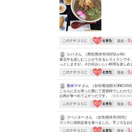
0
このクチコミに
現在：
シバ
さん （男性/熊本市/30代/Lv.49）
葦北牛を楽しむことができるレストランです
っとしますが、その分おいしい料理を楽しめ
0
このクチコミに
現在：
新米ママ
さん （女性/菊池郡大津町/20代/L
こちらに立ち寄った際に丁度昼時でしたので
お肉が食べれてよかったです。
（投稿:2021/02
0
このクチコミに
現在：
ラベンター さん （女性/熊本市/30代）
ランチに焼肉定食を食べました。手ごろなお
0
このクチコミに
現在：