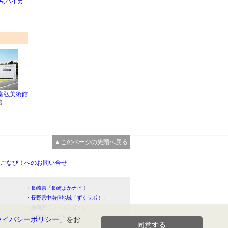
LA(ハイカ
富弘美術館
館
▲このページの先頭へ戻る
ごなび！へのお問い合せ
・長崎県「長崎よかナビ！」
・長野県中南信地域「ずくラボ！」
・静岡県「い～らナビ！」
！」
・高知県「こうちドン！」
ライバシーポリシー
」をお
同意する