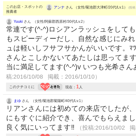
このお店・スポットの
アンナ
さん （女性/菊池郡大津町/20代/Lv.1）
(投稿：
推薦者
Yuuki
さん （女性/阿蘇郡西原村/30代/Lv.2）
常連です(^-^)ロシアンラッシュをし
もスピーディーだし、自然な感じにみれ
ュは軽いしフサフサかんがいいです。ﾏﾂ
さんとこしかないてあたしは思ってます
当に満足してます(^-^)v いつも光希
稿:2016/10/08 掲載：2016/10/10）
1
このクチコミに
現在：
人
まゆ
さん （女性/菊池郡菊陽町/40代/Lv.1）
リアンさんには初めての来店でしたが、
にもすぐに紹介でき、喜んでもらえまし
良く気にいってます‼️
（投稿:2016/10/02 掲