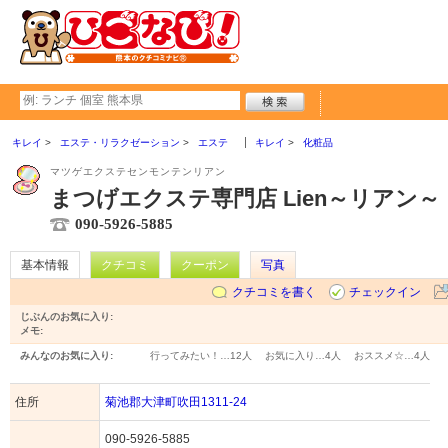
キレイ
エステ・リラクゼーション
エステ
キレイ
化粧品
マツゲエクステセンモンテンリアン
まつげエクステ専門店 Lien～リアン～
090-5926-5885
基本情報
クチコミ
クーポン
写真
クチコミを書く
チェックイン
じぶんのお気に入り:
メモ:
みんなのお気に入り:
行ってみたい！…
12人
お気に入り…
4人
おススメ☆…
4人
住所
菊池郡大津町吹田1311-24
090-5926-5885