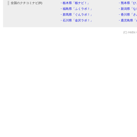
全国のクチコミナビ(R)
・栃木県「栃ナビ！」
・熊本県「ひ
・福島県「ふくラボ！」
・新潟県「な
・群馬県「ぐんラボ！」
・香川県「さ
・石川県「金沢ラボ！」
・鹿児島県「
(C) HitBit