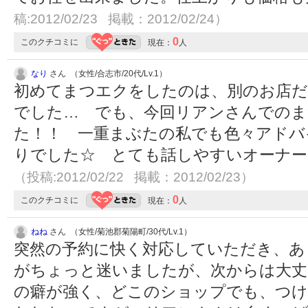
稿:2012/02/23 掲載：2012/02/24）
0
このクチコミに
現在：
人
なり
さん （女性/合志市/20代/Lv.1）
初めてまつエクをしたのは、別のお店
でした… でも、今回リアンさんでのま
た！！ 一重まぶたの私でも色々アドバ
りでした☆ とても話しやすいオーナ
（投稿:2012/02/22 掲載：2012/02/23）
0
このクチコミに
現在：
人
ねね
さん （女性/菊池郡菊陽町/30代/Lv.1）
突然の予約に快く対応していただき、あ
がちょっと迷いましたが、次からは大丈
の癖が強く、どこのショップでも、つ