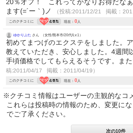
20％オフ！ これってかなりお得だな
ます(=´ー｀)ノ
（投稿:2011/12/21 掲載：2011
0
このクチコミに
現在：
人
ゆかりぶた
さん （女性/熊本市/20代/Lv.1）
初めてまつげのエクステをしました。
教えていただき、安心しました。4週間
手頃価格でしてもらえるそうです。ま
稿:2011/04/17 掲載：2011/04/19）
0
このクチコミに
現在：
人
※クチコミ情報はユーザーの主観的なコ
これらは投稿時の情報のため、変更に
でご了承ください。
次の10件