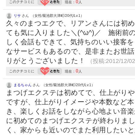
0
このクチコミに
現在：
人
リサ
さん （女性/菊池郡大津町/20代/Lv.1）
久々のまつエクで、リアンさんには初め
ても気に入りました＼(^ω^)／ 施術
しく会話もできて、気持ちのいい接客を
なサービスもあるので、是非またお世話
りがとうございました！
（投稿:2012/12/0
0
このクチコミに
現在：
人
まるちゃん
さん （女性/菊池郡大津町/20代/Lv.1）
まつげエクステは初めてで、仕上がりや
ですが、仕上がりイメージや本数など本
き、楽しくお話をしながら心地よい音楽
に初めてのまつげエクステが終わりま
く、家からも近いのでまた利用したい