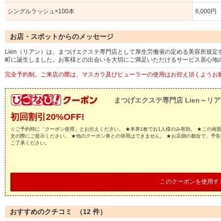
シングルラッシュ×100本
6,000円
お店・スポットからのメッセージ
Lien（リアン）は、まつげエクステ専門店として厚生労働省の定める美容所規
町に誕生しました。お客様との出会いを大切にご満足いただけるサービス居心地
完全予約制。ご来店の際は、マスカラ及びビューラーの使用はお控え頂くようお
まつげエクステ専門店 Lien～リ
初回割引20%OFF!
☆ご予約時に「クーポン使用」とお伝えください。 ★本券1枚でお1人様のみ有効。 ★この画
文の際にご提示ください。 ★他のクーポン券との併用はできません。 ★お店側の都合で、予
ご了承ください。
このクーポンを使用す
おすすめのクチコミ （
12
件）