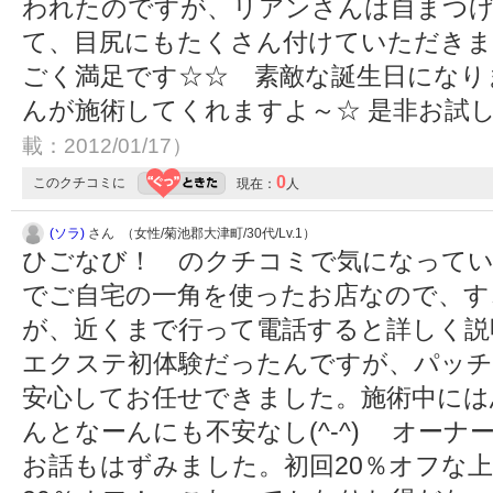
われたのですが、リアンさんは自まつ
て、目尻にもたくさん付けていただきま
ごく満足です☆☆ 素敵な誕生日になり
んが施術してくれますよ～☆ 是非お試
載：2012/01/17）
0
このクチコミに
現在：
人
(ソラ)
さん （女性/菊池郡大津町/30代/Lv.1）
ひごなび！ のクチコミで気になってい
でご自宅の一角を使ったお店なので、す
が、近くまで行って電話すると詳しく説
エクステ初体験だったんですが、パッチ
安心してお任せできました。施術中には
んとなーんにも不安なし(^-^) オー
お話もはずみました。初回20％オフな