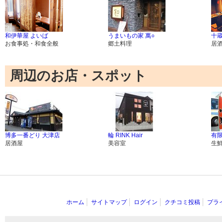
和伊華屋 よいば
うまいもの家 萬○
十蔵
お食事処・和食全般
郷土料理
居
周辺のお店・スポット
博多一番どり 大津店
輪 RINK Hair
有限
居酒屋
美容室
生
ホーム
サイトマップ
ログイン
クチコミ投稿
プラ