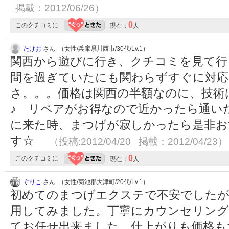
掲載：2012/06/26）
0
このクチコミに
現在：
人
たけお
さん （女性/兵庫県川西市/30代/Lv.1）
関西から遊びに行き、クチコミを見て行
間を過ぎていたにも関わらずすぐに対
さ。。。価格は関西の半額なのに、技術
♪ リペアがお得なので近かったら通い
に来た時、まつげが寂しかったら是非お
す☆
（投稿:2012/04/20 掲載：2012/04/23）
0
このクチコミに
現在：
人
ぐりこ
さん （女性/菊池郡大津町/20代/Lv.1）
初めてのまつげエクステで不安でしたが
用してみました。丁寧にカウンセリング
てお任せ出来ました。仕上がりも価格も