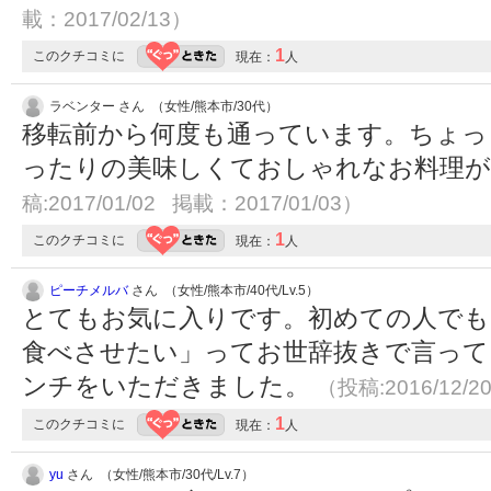
載：2017/02/13）
1
このクチコミに
現在：
人
ラベンター さん （女性/熊本市/30代）
移転前から何度も通っています。ちょっ
ったりの美味しくておしゃれなお料理
稿:2017/01/02 掲載：2017/01/03）
1
このクチコミに
現在：
人
ピーチメルバ
さん （女性/熊本市/40代/Lv.5）
とてもお気に入りです。初めての人でも
食べさせたい」ってお世辞抜きで言って
ンチをいただきました。
（投稿:2016/12/2
1
このクチコミに
現在：
人
yu
さん （女性/熊本市/30代/Lv.7）