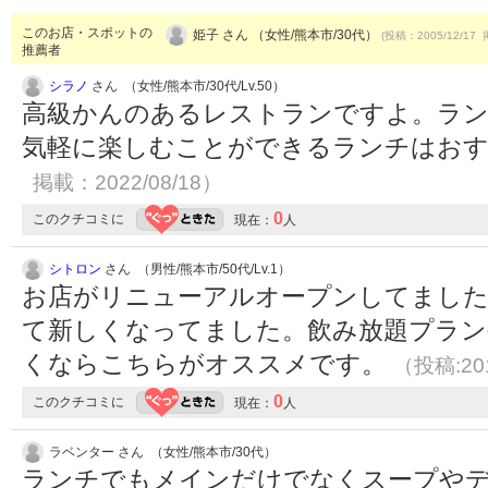
このお店・スポットの
姫子 さん （女性/熊本市/30代）
(投稿：2005/12/17 
推薦者
シラノ
さん （女性/熊本市/30代/Lv.50）
高級かんのあるレストランですよ。ラ
気軽に楽しむことができるランチはお
掲載：2022/08/18）
0
このクチコミに
現在：
人
シトロン
さん （男性/熊本市/50代/Lv.1）
お店がリニューアルオープンしてました
て新しくなってました。飲み放題プラン
くならこちらがオススメです。
（投稿:201
0
このクチコミに
現在：
人
ラベンター さん （女性/熊本市/30代）
ランチでもメインだけでなくスープや