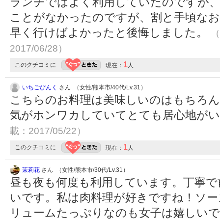
ランチではよく利用していたのですが、
ことがなかったのですが、割と手頃なお
早く行けばよかったと後悔しました。
（
2017/06/28）
1
このクチコミに
現在：
人
いちごぴんく
さん （女性/熊本市/40代/Lv.31）
こちらのお料理は美味しいのはもちろん
気がホンワカしていてとても居心地が
載：2017/05/22）
1
このクチコミに
現在：
人
茉莉花
さん （女性/熊本市/30代/Lv.31）
昼も夜も何度も利用しています。丁寧で
いです。私は肉料理が好きですね！ソー
リュームたっぷりなのも女子は嬉しいですね