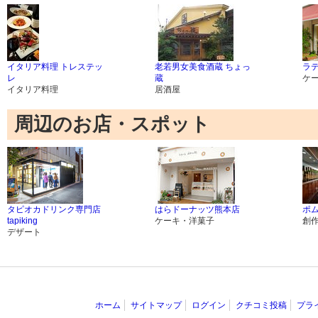
イタリア料理 トレステッ
老若男女美食酒蔵 ちょっ
ラ
レ
蔵
ケ
イタリア料理
居酒屋
周辺のお店・スポット
タピオカドリンク専門店
はらドーナッツ熊本店
ポム
tapiking
ケーキ・洋菓子
創
デザート
ホーム
サイトマップ
ログイン
クチコミ投稿
プラ