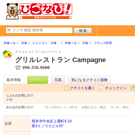
何食べる
洋食
レストラン・洋食
何食べる
洋食
フランス料理
グリルレストランカンパーニュ
グリルレストラン Campagne
096-356-9600
基本情報
クチコミ
写真
気になるクチコミ探険
クチコミを書く
チェックイン
じぶんのお気に入り:
メモ:
みんなのお気に入り:
行ってみたい！…
147人
お気に入り…
48人
ランチ…
28人
熊本市中央区上通町4-18
住所
第3イノウエビル5F