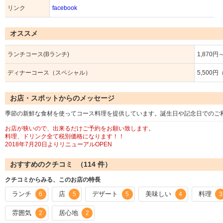
リンク
facebook
オススメ
ランチコース(Bランチ)
1,870
ディナーコース（スペシャル）
5,500
お店・スポットからのメッセージ
季節の新鮮な食材を使ってコース料理を提供しています。誕生日や記念日でのご
お店が狭いので、出来るだけご予約をお願い致します。
料理、ドリンク全て税別価格になります！！
2018年7月20日よりリニューアルOPEN
おすすめのクチコミ （
114
件）
クチコミからみる、このお店の特長
ランチ
店
デザート
美味しい
料理
6
5
5
4
3
雰囲気
居心地
2
2