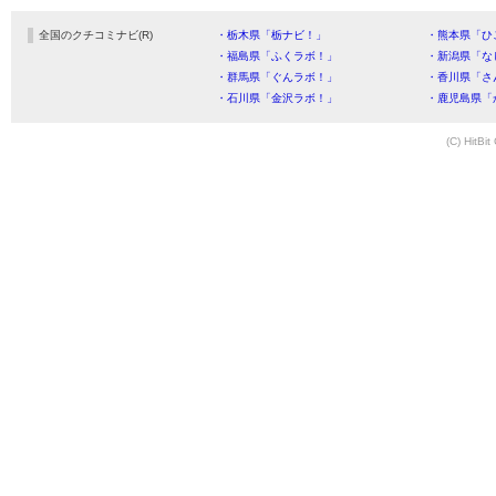
全国のクチコミナビ(R)
・栃木県「栃ナビ！」
・熊本県「ひ
・福島県「ふくラボ！」
・新潟県「な
・群馬県「ぐんラボ！」
・香川県「さ
・石川県「金沢ラボ！」
・鹿児島県「
(C) HitBit