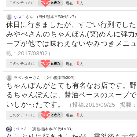
0
このクチコミに
現在：
人
なぷこ
さん （男性/熊本市/30代/Lv.7）
休日に行きましたが、すごい行列でした
みやべさんのちゃんぽん(笑)めんに弾
ープが他では味わえないやみつきメニ
載：2017/03/02）
0
このクチコミに
現在：
人
ラベンター さん （女性/熊本市/30代）
ちゃんぽんがとても有名なお店です。野
るちゃんぽんは、醤油ベースのスープで
いしかったです。
（投稿:2016/09/25 掲載：2
0
このクチコミに
現在：
人
ﾘｮｳ
さん （男性/熊本市/20代/Lv.83）
久しぶりに行きましたが、震災後も元気