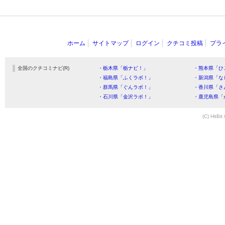
ホーム
サイトマップ
ログイン
クチコミ投稿
プラ
全国のクチコミナビ(R)
・栃木県「栃ナビ！」
・熊本県「ひ
・福島県「ふくラボ！」
・新潟県「な
・群馬県「ぐんラボ！」
・香川県「さ
・石川県「金沢ラボ！」
・鹿児島県「
(C) HitBit