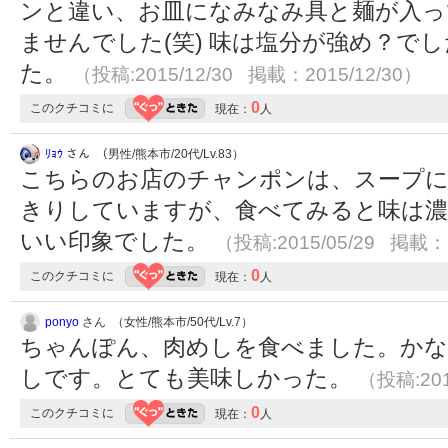
ンと違い、お皿になみなみ具と麺が入っ
ませんでした(笑) 味は塩分が強め？で
た。
（投稿:2015/12/30 掲載：2015/12/30）
0
このクチコミに
現在：
人
ﾘｮｳ
さん （男性/熊本市/20代/Lv.83）
こちらのお店のチャンポンは、スープに
きりしていますが、食べてみると味は濃
いい印象でした。
（投稿:2015/05/29 掲載：2
0
このクチコミに
現在：
人
ponyo
さん （女性/熊本市/50代/Lv.7）
ちゃんぽん、肉めしを食べました。かな
しです。とても美味しかった。
（投稿:201
0
このクチコミに
現在：
人