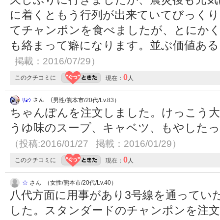
に着くともう行列が出来ていてびっくり
てチャンポンを食べましたが、とにかく
も絡まって癖になります。並ぶ価値あ
掲載：2016/07/29）
0
このクチコミに
現在：
人
ﾘｮｳ
さん （男性/熊本市/20代/Lv.83）
ちゃんぽんを注文しました。けっこう
うゆ味のスープ、キャベツ、もやしたっ
（投稿:2016/01/27 掲載：2016/01/29）
0
このクチコミに
現在：
人
☆
さん （女性/熊本市/20代/Lv.40）
八代方面に用事があり3号線を通ってい
した。スタンダードのチャンポンを注