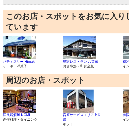
このお店・スポットをお気に入り
ています
パティスリー Himaki
農家レストラン 八菜家
BON
ケーキ・洋菓子
お食事処・和食全般
イ
周辺のお店・スポット
洋風居酒屋 NOMI
宮原サービスエリア上り
有
創作料理・ダイニング
線
イ
ギフト