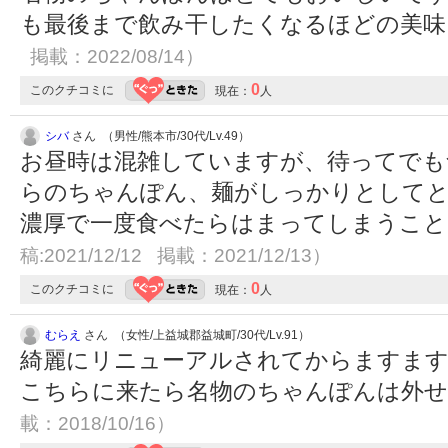
も最後まで飲み干したくなるほどの美
掲載：2022/08/14）
0
このクチコミに
現在：
人
シバ
さん （男性/熊本市/30代/Lv.49）
お昼時は混雑していますが、待ってでも
らのちゃんぽん、麺がしっかりとして
濃厚で一度食べたらはまってしまうこ
稿:2021/12/12 掲載：2021/12/13）
0
このクチコミに
現在：
人
むらえ
さん （女性/上益城郡益城町/30代/Lv.91）
綺麗にリニューアルされてからますます
こちらに来たら名物のちゃんぽんは外
載：2018/10/16）