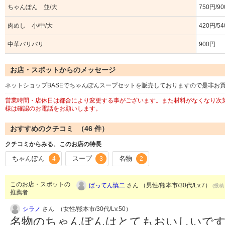
ちゃんぽん 並/大
750円/9
肉めし 小/中/大
420円/5
中華バリバリ
900円
お店・スポットからのメッセージ
ネットショップBASEでちゃんぽんスープセットを販売しておりますので是非お
営業時間・店休日は都合により変更する事がございます。また材料がなくなり次
様は確認のお電話をお願いします。
おすすめのクチコミ （
46
件）
クチコミからみる、このお店の特長
ちゃんぽん
スープ
名物
4
3
2
このお店・スポットの
ばってん慎二
さん （男性/熊本市/30代/Lv.7）
(投稿：
推薦者
シラノ
さん （女性/熊本市/30代/Lv.50）
名物のちゃんぽんはとてもおいしいで