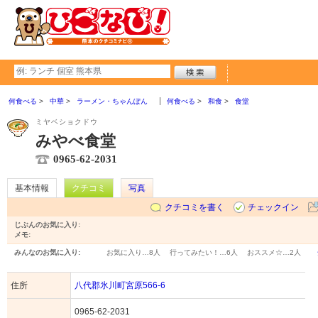
何食べる
中華
ラーメン・ちゃんぽん
何食べる
和食
食堂
ミヤベショクドウ
みやべ食堂
0965-62-2031
基本情報
クチコミ
写真
クチコミを書く
チェックイン
じぶんのお気に入り:
メモ:
みんなのお気に入り:
お気に入り…
8人
行ってみたい！…
6人
おススメ☆…
2人
住所
八代郡氷川町宮原566-6
0965-62-2031