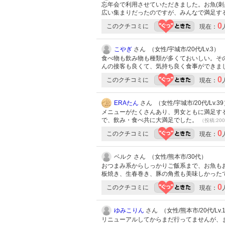
忘年会で利用させていただきました。お魚(
広い集まりだったのですが、みんなで満足す
0
このクチコミに
現在：
こやぎ
さん （女性/宇城市/20代/Lv.3）
食べ物も飲み物も種類が多くておいしい。そ
んの接客も良くて、気持ち良く食事ができま
0
このクチコミに
現在：
ERAたん
さん （女性/宇城市/20代/Lv.3
メニューがたくさんあり、男女ともに満足する
で、飲み・食べ共に大満足でした。
（投稿:200
0
このクチコミに
現在：
ベルク さん （女性/熊本市/30代）
おつまみ系からしっかりご飯系まで、お魚も
板焼き、生春巻き、豚の角煮も美味しかった
0
このクチコミに
現在：
ゆみこりん
さん （女性/熊本市/20代/Lv.
リニューアルしてからまだ行ってませんが、