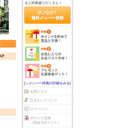
ると特典盛りだくさん！
ひごなび！
無料メンバー登録
る
AP
[→メンバー特典の詳細をみる]
お気に入り
行きたいイベント
マイページ
ポイント交換
（現在 0ポイント）