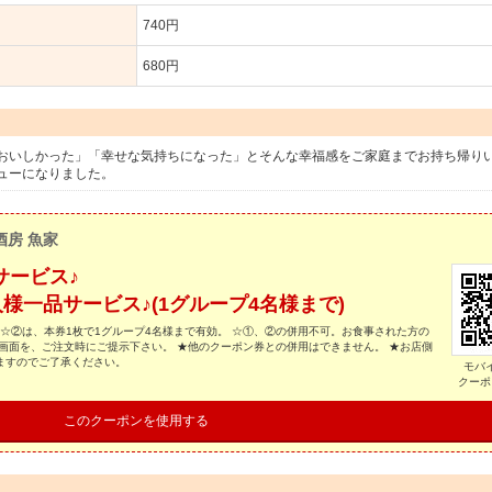
740円
680円
おいしかった」「幸せな気持ちになった」とそんな幸福感をご家庭までお持ち帰り
ューになりました。
酒房 魚家
サービス♪
様一品サービス♪(1グループ4名様まで)
 ☆②は、本券1枚で1グループ4名様まで有効。 ☆①、②の併用不可。お食事された方の
画面を、ご注文時にご提示下さい。 ★他のクーポン券との併用はできません。 ★お店側
ますのでご了承ください。
モバ
クーポ
このクーポンを使用する