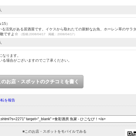
人
.15）
いる活気がある居酒屋です。イケスから取れたての新鮮なお魚、ホーレン草のサラ
素敵ですよ☆
（投稿:2008/04/17 掲載：2008/04/17）
人
になります。
いる場合がございますのでご了承ください。
このお店・スポットのクチコミを書く
移転を報告
■
このお店・スポットをモバイルでみる