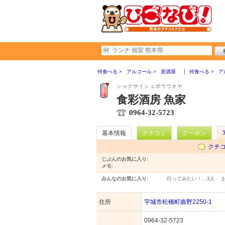
何食べる
アルコール
居酒屋
何食べる
ア
ショクサイシュボウウオヤ
食彩酒房 魚家
0964-32-5723
基本情報
クチコミ
クーポン
クチ
じぶんのお気に入り:
メモ:
みんなのお気に入り:
行ってみたい！…
3人
住所
宇城市松橋町曲野2250-1
0964-32-5723