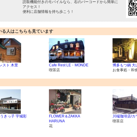
読取機能付きのモバイルなら、右のバーコードから簡単に
アクセス！
便利に店舗情報を持ち歩こう！
いる人はこちらも見ています
レスト 木里
Cafe Rest LE・MONDE
博多もつ鍋 大
喫茶店
お食事処・和
うきっ子 宇城彩
FLOWER＆ZAKKA
川端珈琲店/カ
HARUNA
喫茶店
花