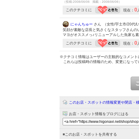
（投稿:2008/06/06 掲載：2008/06/06）
0
このクチコミに
現在：
にゃんちゅー
さん （女性/宇土市/20代/Lv
笑顔が素敵な店長と気さくなスタッフさんの
マヨがオススメっ♪リニューアルした魚家も
0
このクチコミに
現在：
※クチコミ情報はユーザーの主観的なコメント
これらは投稿時の情報のため、変更になって
このお店・スポットの情報変更や閉店・
お店・スポット情報をブログにはる
■
このお店・スポットを共有する