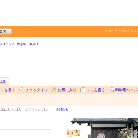
ようこそ！
ゲスト
さん
ルコール
焼き鳥・串揚げ
写真
コミを書く
チェックイン
お気に入り
メモを書く
印刷用ページ
お気に入り…
2人
おススメ☆…
1人
全部見る