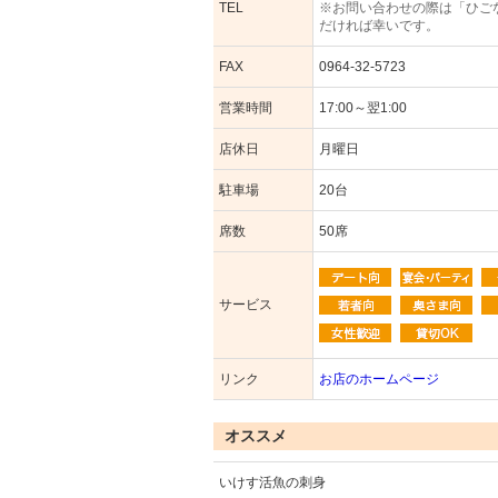
TEL
※お問い合わせの際は「ひご
だければ幸いです。
FAX
0964-32-5723
営業時間
17:00～翌1:00
店休日
月曜日
駐車場
20台
席数
50席
サービス
リンク
お店のホームページ
オススメ
いけす活魚の刺身