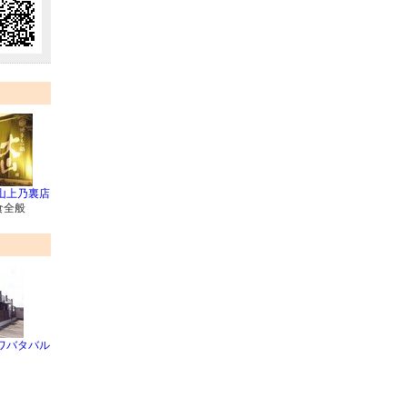
山上乃裏店
食全般
ワバタバル