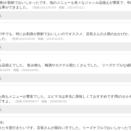
刺身)が新鮮でおいしかったです。他のメニューも色々なジャンル品揃えが豊富で、年
る事ができました。
（投稿:2011/01/03 掲載：2011/01/11）
人
の中でも、特にお刺身が新鮮でおいしいのでオススメ。店長さんの人柄のおかげか
した。
（投稿:2010/12/20 掲載：2010/12/20）
人
9）
品揃えでした。 飲み物も、梅酒やカクテル類たくさんでした。 リーズナブルな値
9/10/05 掲載：2009/10/05）
人
お肉もメニューが豊富でした。エビマヨは本当に美味しくておすすめです!馬のホル
ですよ。
（投稿:2008/08/17 掲載：2008/08/18）
人
18）
また今度行きたいです。店長さんが面白い方でした。リーズナブルでおいしかった