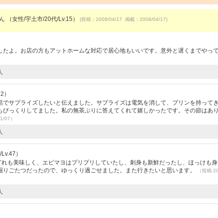
ん （女性/宇土市/20代/Lv.15）
(投稿：2008/04/17 掲載：2008/04/17)
したよ。お店の方もアットホームな対応で居心地もいいです。意外と遅くまでやっ
人
12）
話でサプライズしたいと伝えました。サプライズは電気を消して、プリンを持って
もびっくりしてました。私の無茶ぶりに答えてくれて嬉しかったです。その節はあ
1/07）
人
v.47）
、どれも美味しく、エビマヨはプリプリしていたし、刺身も新鮮だったし、ほっけも身
掘りごたつだったので、ゆっくり過ごせました。また行きたいと思います。
（投稿:20
人
）