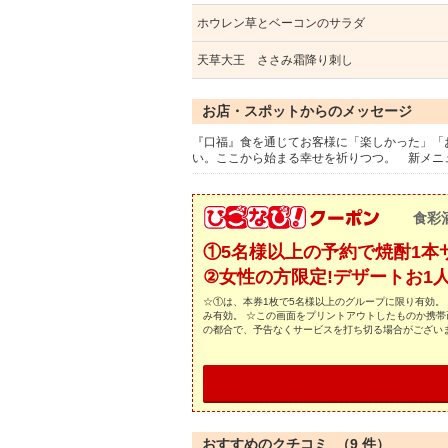
ホウレン草とベーコンのサラダ
天草大王 ささみ霜降り刺し
お店・スポットからのメッセージ
『口福』食を通じてお客様に「楽しかった」「
い。ここから始まる幸せを祈りつつ。 新メニ
食彩
①5名様以上の予約で焼酎1本
②女性の方限定!デザートお1人
☆①は、本券1枚で5名様以上のグループに限り有効。
み有効。 ☆この画面をプリントアウトしたものか携帯
の都合で、予告なくサービスを打ち切る場合がござい
おすすめのクチコミ （
9
件）