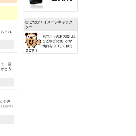
ひごなび！イメージキャラク
ター
ておられ
きて、店
りがとう
が分厚
12/06/14