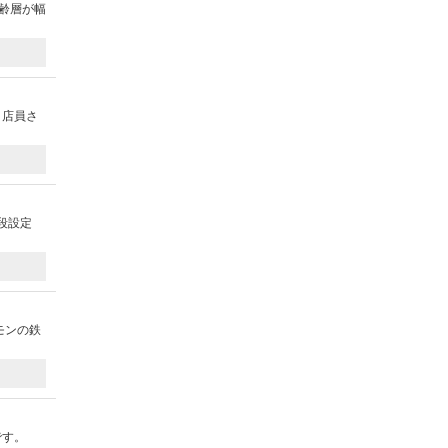
齢層が幅
、店員さ
段設定
モンの鉄
です。