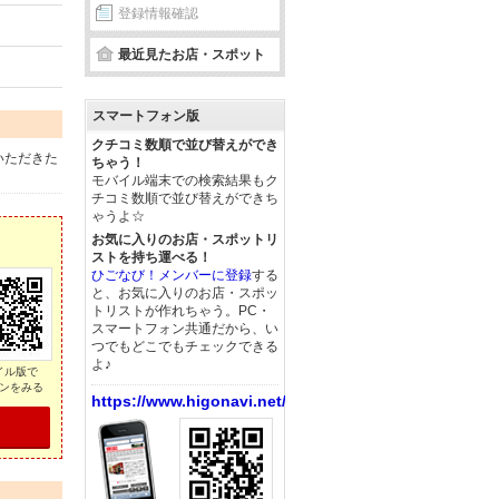
登録情報確認
最近見たお店・スポット
スマートフォン版
クチコミ数順で並び替えができ
いただきた
ちゃう！
モバイル端末での検索結果もク
チコミ数順で並び替えができち
ゃうよ☆
お気に入りのお店・スポットリ
ストを持ち運べる！
ひごなび！メンバーに登録
する
と、お気に入りのお店・スポッ
トリストが作れちゃう。PC・
スマートフォン共通だから、い
つでもどこでもチェックできる
よ♪
イル版で
ンをみる
https://www.higonavi.net/