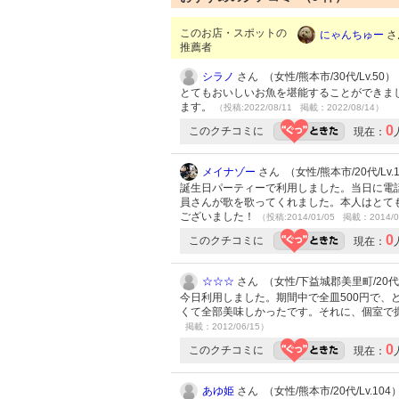
このお店・スポットの
にゃんちゅー
さ
推薦者
シラノ
さん （女性/熊本市/30代/Lv.50）
とてもおいしいお魚を堪能することができま
ます。
（投稿:2022/08/11 掲載：2022/08/14）
0
このクチコミに
現在：
メイナゾー
さん （女性/熊本市/20代/Lv.
誕生日パーティーで利用しました。当日に電
員さんが歌を歌ってくれました。本人はとて
ございました！
（投稿:2014/01/05 掲載：2014/0
0
このクチコミに
現在：
☆☆☆
さん （女性/下益城郡美里町/20代/L
今日利用しました。期間中で全皿500円で
くて全部美味しかったです。それに、個室で
掲載：2012/06/15）
0
このクチコミに
現在：
あゆ姫
さん （女性/熊本市/20代/Lv.104