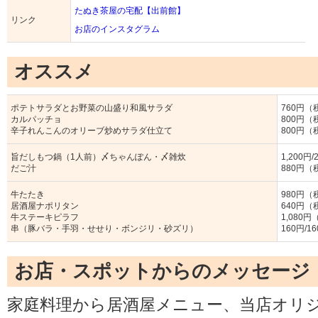
たぬき茶屋の宅配【出前館】
リンク
お店のインスタグラム
オススメ
ポテトサラダとお野菜の山盛り和風サラダ
760円（
カルパッチョ
800円（
辛子れんこんのオリーブ炒めサラダ仕立て
800円（
旨だしもつ鍋（1人前）〆ちゃんぽん・〆雑炊
1,200円
だご汁
880円（
牛たたき
980円（
居酒屋ナポリタン
640円（
牛ステーキピラフ
1,080
串（豚バラ・手羽・せせり・ボンジリ・砂ズリ）
160円/1
お店・スポットからのメッセージ
家庭料理から居酒屋メニュー、当店オリ