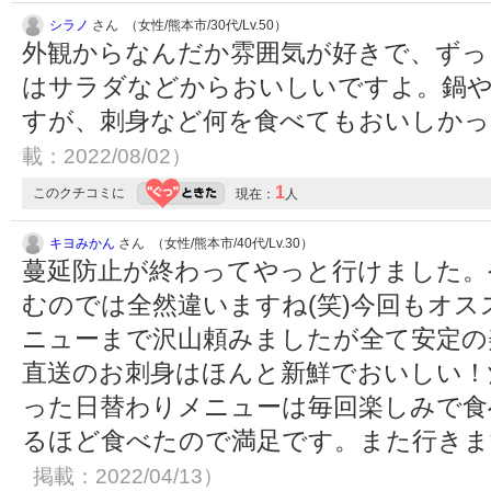
シラノ
さん （女性/熊本市/30代/Lv.50）
外観からなんだか雰囲気が好きで、ずっ
はサラダなどからおいしいですよ。鍋
すが、刺身など何を食べてもおいしか
載：2022/08/02）
1
このクチコミに
現在：
人
キヨみかん
さん （女性/熊本市/40代/Lv.30）
蔓延防止が終わってやっと行けました。
むのでは全然違いますね(笑)今回もオ
ニューまで沢山頼みましたが全て安定の
直送のお刺身はほんと新鮮でおいしい！
った日替わりメニューは毎回楽しみで食
るほど食べたので満足です。また行き
掲載：2022/04/13）