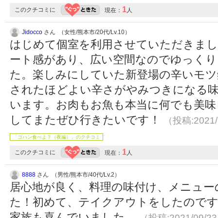
1
このクチコミに
現在：
人
Jidocco
さん （女性/熊本市/20代/Lv.10）
はじめて個室を利用させていただきまし
ート感があり、広い空間なのでゆっくり
た。楽しみにしていた新登場の辛いモツ
されたほどよい辛さがやみつきになる
います。お肉もお魚も本当に何でも美味
してまたぜひ行きたいです！
（投稿:2021/
「ゴハン食べよ？（夜編）」のクチコミ
1
このクチコミに
現在：
人
8888
さん （男性/熊本市/40代/Lv.2）
居心地が良く、料理の味付け、メニュー
た！初めて、テイクアウトをしたのです
家族も喜んでいました。
（投稿:2021/09/2