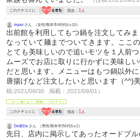
1
このクチコミに
現在：
人
myao
さん （女性/熊本市/40代/Lv.10）
出前館を利用してもつ鍋を注文してみま
なっていて麺までついてきます。ここ
とても美味しいので追いモツを１人前つ
ムーズでお店に取りに行かずに美味しい
だと思います。メニューはもつ鍋以外に
唐揚げなど注文したいと思います（^^)
稿:2021/08/30 掲載：2021/09/01）
「ゴハン食べよ？（夜編）」のクチコミ
1
このクチコミに
現在：
人
De前Da
さん （男性/熊本市/50代/Lv.2）
先日、店内に掲示してあったオードブル