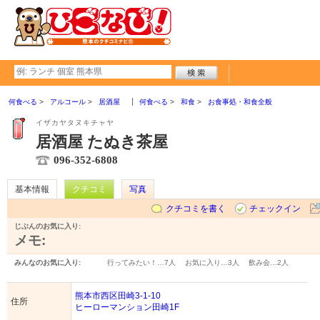
何食べる
アルコール
居酒屋
何食べる
和食
お食事処・和食全般
イザカヤタヌキチャヤ
居酒屋 たぬき茶屋
096-352-6808
基本情報
クチコミ
写真
クチコミを書く
チェックイン
じぶんのお気に入り:
メモ:
みんなのお気に入り:
行ってみたい！…
7人
お気に入り…
3人
飲み会…
2人
熊本市西区田崎3-1-10
住所
ヒーローマンション田崎1F