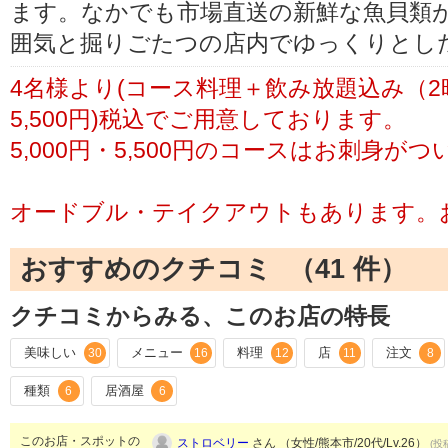
ます。なかでも市場直送の新鮮な魚貝類
囲気と掘りごたつの店内でゆっくりとし
4名様より(コース料理＋飲み放題込み（2時間
5,500円)税込でご用意しております。
5,000円・5,500円のコースはお刺身が
オードブル・テイクアウトもあります。
おすすめのクチコミ （
41
件）
クチコミからみる、このお店の特長
美味しい
メニュー
料理
店
注文
30
16
12
11
8
種類
居酒屋
6
6
このお店・スポットの
ストロベリー
さん （女性/熊本市/20代/Lv.26）
(投