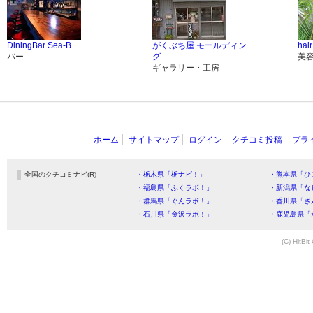
DiningBar Sea-B
がくぶち屋 モールディン
hai
バー
グ
美
ギャラリー・工房
ホーム
サイトマップ
ログイン
クチコミ投稿
プラ
全国のクチコミナビ(R)
・栃木県「栃ナビ！」
・熊本県「ひ
・福島県「ふくラボ！」
・新潟県「な
・群馬県「ぐんラボ！」
・香川県「さ
・石川県「金沢ラボ！」
・鹿児島県「
(C) HitBit