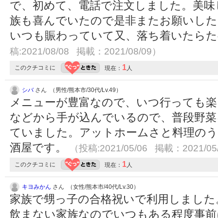
で、初めて、電話で注文しました。美味
族も喜んでいたので是非またお願いした
いつも賑わっていて又、落ち着いたら
稿:2021/08/08 掲載：2021/08/09）
1
このクチコミに
現在：
人
シバ
さん （男性/熊本市/30代/Lv.49）
メニューが豊富なので、いつ行っても楽
などから手が込んでいるので、普段野菜
ていました。アットホームさと料理のう
酒屋です。
（投稿:2021/05/06 掲載：2021/05
1
このクチコミに
現在：
人
キヨみかん
さん （女性/熊本市/40代/Lv.30）
家族で甥っ子の合格祝いで利用しました
飲まない家族なのでいつもある程度事前