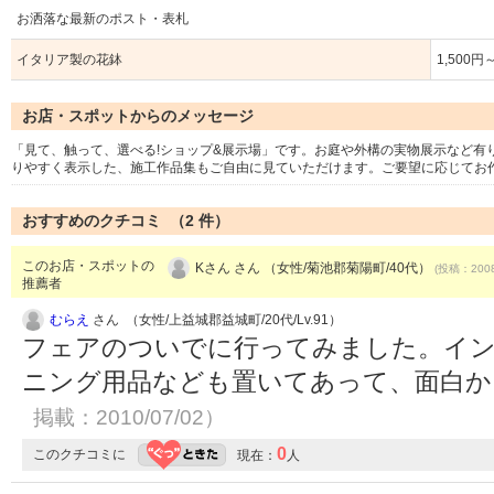
お洒落な最新のポスト・表札
イタリア製の花鉢
1,500円
お店・スポットからのメッセージ
「見て、触って、選べる!ショップ&展示場」です。お庭や外構の実物展示など有
りやすく表示した、施工作品集もご自由に見ていただけます。ご要望に応じてお
おすすめのクチコミ （
2
件）
このお店・スポットの
Kさん さん （女性/菊池郡菊陽町/40代）
(投稿：2008
推薦者
むらえ
さん （女性/上益城郡益城町/20代/Lv.91）
フェアのついでに行ってみました。イ
ニング用品なども置いてあって、面白
掲載：2010/07/02）
0
このクチコミに
現在：
人