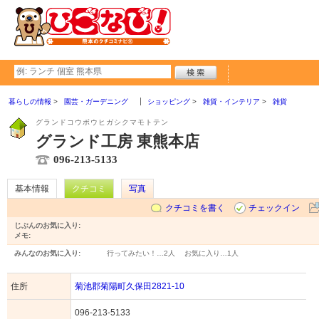
暮らしの情報
園芸・ガーデニング
ショッピング
雑貨・インテリア
雑貨
グランドコウボウヒガシクマモトテン
グランド工房 東熊本店
096-213-5133
基本情報
クチコミ
写真
クチコミを書く
チェックイン
じぶんのお気に入り:
メモ:
みんなのお気に入り:
行ってみたい！…
2人
お気に入り…
1人
住所
菊池郡菊陽町久保田2821-10
096-213-5133