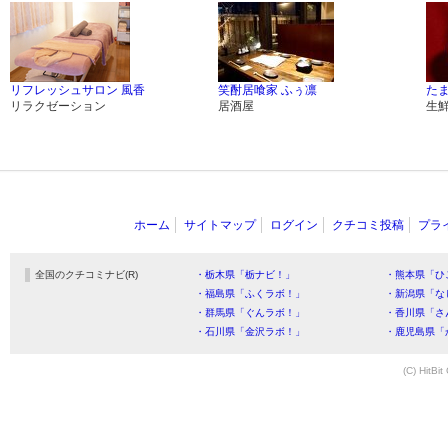
リフレッシュサロン 風香
笑酎居喰家 ふぅ凛
た
リラクゼーション
居酒屋
生
ホーム
サイトマップ
ログイン
クチコミ投稿
プラ
全国のクチコミナビ(R)
・栃木県「栃ナビ！」
・熊本県「ひ
・福島県「ふくラボ！」
・新潟県「な
・群馬県「ぐんラボ！」
・香川県「さ
・石川県「金沢ラボ！」
・鹿児島県「
(C) HitBit