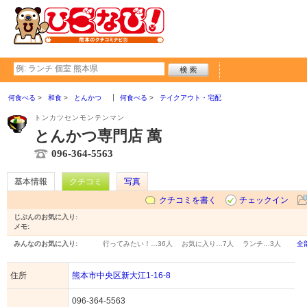
何食べる
和食
とんかつ
何食べる
テイクアウト・宅配
トンカツセンモンテンマン
とんかつ専門店 萬
096-364-5563
基本情報
クチコミ
写真
クチコミを書く
チェックイン
じぶんのお気に入り:
メモ:
みんなのお気に入り:
行ってみたい！…
36人
お気に入り…
7人
ランチ…
3人
全
住所
熊本市中央区新大江1-16-8
096-364-5563