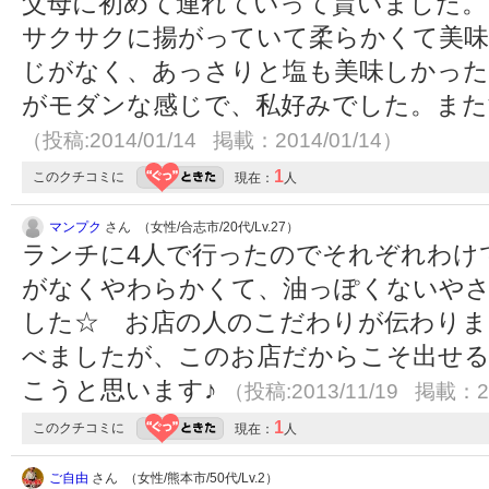
父母に初めて連れていって貰いました。
サクサクに揚がっていて柔らかくて美味
じがなく、あっさりと塩も美味しかった
がモダンな感じで、私好みでした。また
（投稿:2014/01/14 掲載：2014/01/14）
1
このクチコミに
現在：
人
マンプク
さん （女性/合志市/20代/Lv.27）
ランチに4人で行ったのでそれぞれわけ
がなくやわらかくて、油っぽくないや
した☆ お店の人のこだわりが伝わりま
べましたが、このお店だからこそ出せる味
こうと思います♪
（投稿:2013/11/19 掲載：20
1
このクチコミに
現在：
人
ご自由
さん （女性/熊本市/50代/Lv.2）