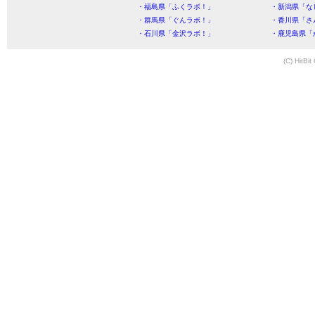
・福島県「ふくラボ！」
・新潟県「な
・群馬県「ぐんラボ！」
・香川県「さ
・石川県「金沢ラボ！」
・鹿児島県「
(C) HitBit