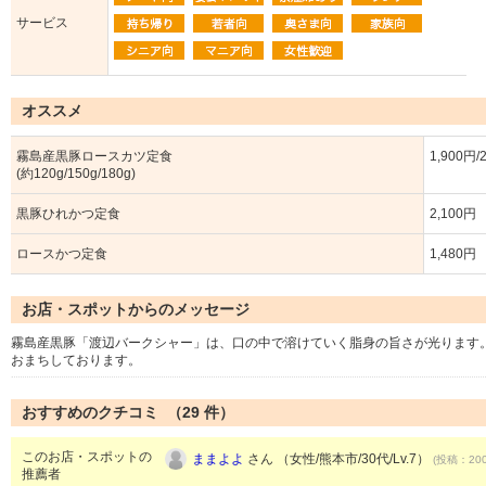
サービス
オススメ
霧島産黒豚ロースカツ定食
1,900円/
(約120g/150g/180g)
黒豚ひれかつ定食
2,100円
ロースかつ定食
1,480円
お店・スポットからのメッセージ
霧島産黒豚「渡辺バークシャー」は、口の中で溶けていく脂身の旨さが光ります
おまちしております。
おすすめのクチコミ （
29
件）
このお店・スポットの
ままよよ
さん （女性/熊本市/30代/Lv.7）
(投稿：200
推薦者