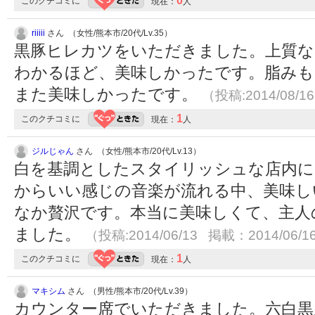
0
このクチコミに
現在：
人
riiiii
さん （女性/熊本市/20代/Lv.35）
黒豚ヒレカツをいただきました。上質な
わかるほど、美味しかったです。脂み
また美味しかったです。
（投稿:2014/08/1
1
このクチコミに
現在：
人
ジルじゃん
さん （女性/熊本市/20代/Lv.13）
白を基調としたスタイリッシュな店内に
からいい感じの音楽が流れる中、美味し
なか贅沢です。本当に美味しくて、主人
ました。
（投稿:2014/06/13 掲載：2014/06/1
1
このクチコミに
現在：
人
マキシム
さん （男性/熊本市/20代/Lv.39）
カウンター席でいただきました。六白黒