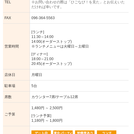
TEL
※お問い合わせの際は「ひごなび！を見た」とお伝えいた
だければ幸いです。
FAX
096-364-5563
[ランチ]
11:30～14:00
14:00(オーダーストップ)
営業時間
※ランチメニューは火曜日～土曜日
[ディナー]
18:00～21:00
20:45(オーダーストップ)
店休日
月曜日
駐車場
5台
席数
カウンター7席/テーブル12席
1,480円 ～ 2,500円
ご予算
[ランチ予算]
1,180円 ～ 1,800円