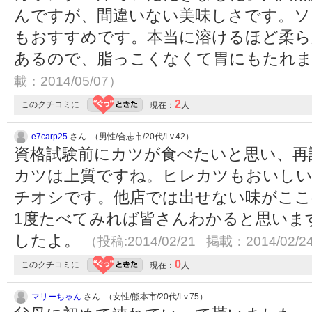
んですが、間違いない美味しさです。ソ
もおすすめです。本当に溶けるほど柔ら
あるので、脂っこくなくて胃にもたれ
載：2014/05/07）
2
このクチコミに
現在：
人
e7carp25
さん （男性/合志市/20代/Lv.42）
資格試験前にカツが食べたいと思い、再
カツは上質ですね。ヒレカツもおいし
チオシです。他店では出せない味がここ
1度たべてみれば皆さんわかると思いま
したよ。
（投稿:2014/02/21 掲載：2014/02/2
0
このクチコミに
現在：
人
マリーちゃん
さん （女性/熊本市/20代/Lv.75）