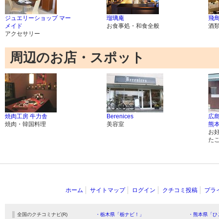
ジュエリーショップ マー
瑠璃庵
飛
メイド
お食事処・和食全般
酒
アクセサリー
周辺のお店・スポット
焼肉工房 牛力舎
Berenices
広
焼肉・韓国料理
美容室
熊
お
た
ホーム
サイトマップ
ログイン
クチコミ投稿
プラ
全国のクチコミナビ(R)
・栃木県「栃ナビ！」
・熊本県「ひ