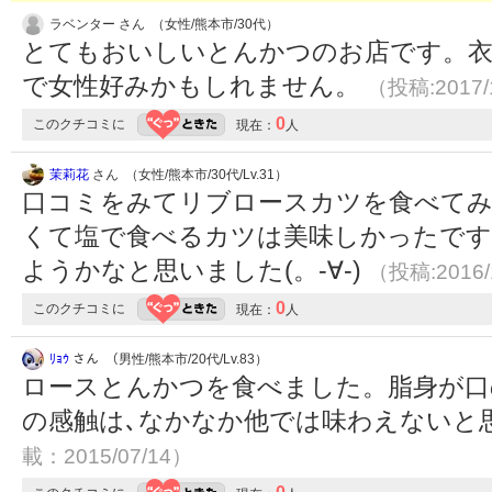
ラベンター さん （女性/熊本市/30代）
とてもおいしいとんかつのお店です。
で女性好みかもしれません。
（投稿:2017/
0
このクチコミに
現在：
人
茉莉花
さん （女性/熊本市/30代/Lv.31）
口コミをみてリブロースカツを食べてみ
くて塩で食べるカツは美味しかったです
ようかなと思いました(。-∀-)
（投稿:2016/
0
このクチコミに
現在：
人
ﾘｮｳ
さん （男性/熊本市/20代/Lv.83）
ロースとんかつを食べました。脂身が口
の感触は､なかなか他では味わえないと
載：2015/07/14）