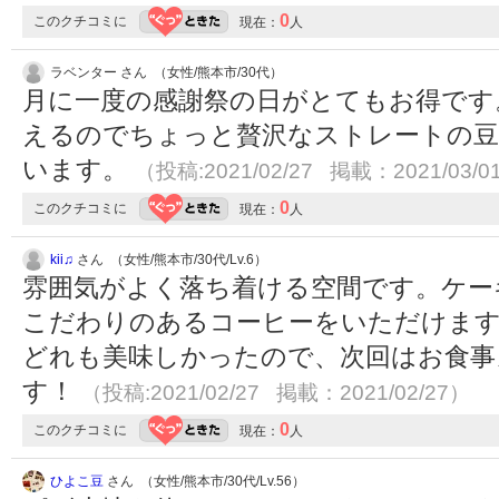
0
このクチコミに
現在：
人
ラベンター さん （女性/熊本市/30代）
月に一度の感謝祭の日がとてもお得です
えるのでちょっと贅沢なストレートの豆
います。
（投稿:2021/02/27 掲載：2021/03/0
0
このクチコミに
現在：
人
kii♫
さん （女性/熊本市/30代/Lv.6）
雰囲気がよく落ち着ける空間です。ケー
こだわりのあるコーヒーをいただけます
どれも美味しかったので、次回はお食事
す！
（投稿:2021/02/27 掲載：2021/02/27）
0
このクチコミに
現在：
人
ひよこ豆
さん （女性/熊本市/30代/Lv.56）