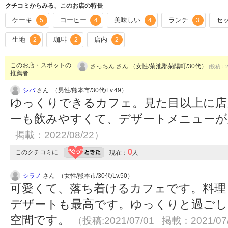
クチコミからみる、このお店の特長
ケーキ
コーヒー
美味しい
ランチ
セ
5
4
4
3
生地
珈琲
店内
2
2
2
このお店・スポットの
さっちん さん （女性/菊池郡菊陽町/30代）
(投稿：20
推薦者
シバ
さん （男性/熊本市/30代/Lv.49）
ゆっくりできるカフェ。見た目以上に店
ーも飲みやすくて、デザートメニュー
掲載：2022/08/22）
0
このクチコミに
現在：
人
シラノ
さん （女性/熊本市/30代/Lv.50）
可愛くて、落ち着けるカフェです。料理
デザートも最高です。ゆっくりと過ごし
空間です。
（投稿:2021/07/01 掲載：2021/07