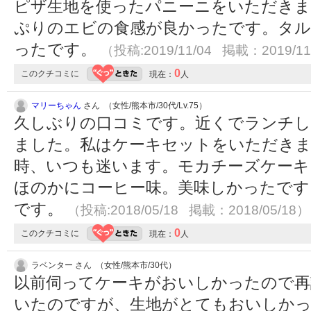
ピザ生地を使ったパニーニをいただきま
ぷりのエビの食感が良かったです。タル
ったです。
（投稿:2019/11/04 掲載：2019/11
0
このクチコミに
現在：
人
マリーちゃん
さん （女性/熊本市/30代/Lv.75）
久しぶりの口コミです。近くでランチし
ました。私はケーキセットをいただきま
時、いつも迷います。モカチーズケーキ
ほのかにコーヒー味。美味しかったです
です。
（投稿:2018/05/18 掲載：2018/05/18）
0
このクチコミに
現在：
人
ラベンター さん （女性/熊本市/30代）
以前伺ってケーキがおいしかったので再
いたのですが、生地がとてもおいしか