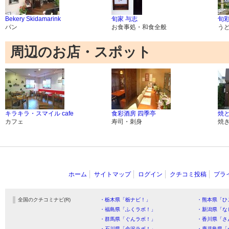
Bekery Skidamarink
旬家 与志
旬彩
パン
お食事処・和食全般
う
周辺のお店・スポット
キラキラ・スマイル cafe
食彩酒房 四季亭
焼と
カフェ
寿司・刺身
焼
ホーム
サイトマップ
ログイン
クチコミ投稿
プラ
全国のクチコミナビ(R)
・栃木県「栃ナビ！」
・熊本県「ひ
・福島県「ふくラボ！」
・新潟県「な
・群馬県「ぐんラボ！」
・香川県「さ
・石川県「金沢ラボ！」
・鹿児島県「