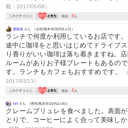
載：2017/05/08）
0
このクチコミに
現在：
人
茉莉花
さん （女性/熊本市/30代/Lv.31）
ランチで何度か利用しているお店です。
途中に珈琲をと思いはじめてドライブス
り香りがいい珈琲は落ち着きますね。店
ルームがありお子様プレートもあるので
す。ランチもカフェもおすすめです。
（
2017/03/13）
0
このクチコミに
現在：
人
ﾘｮｳ
さん （男性/熊本市/20代/Lv.83）
クレームブリュレを食べました。表面が
とりで、コーヒーによく合って美味し