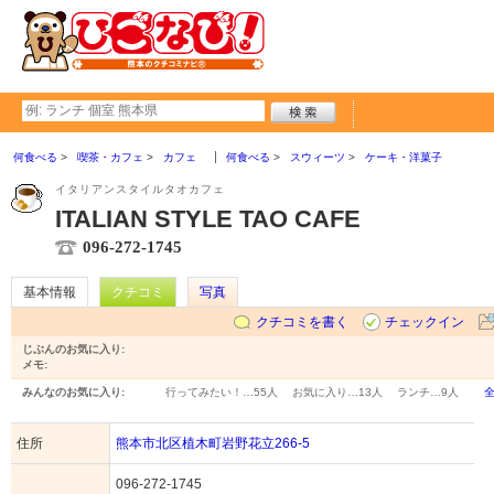
何食べる
喫茶・カフェ
カフェ
何食べる
スウィーツ
ケーキ・洋菓子
イタリアンスタイルタオカフェ
ITALIAN STYLE TAO CAFE
096-272-1745
基本情報
クチコミ
写真
クチコミを書く
チェックイン
じぶんのお気に入り:
メモ:
みんなのお気に入り:
行ってみたい！…
55人
お気に入り…
13人
ランチ…
9人
住所
熊本市北区植木町岩野花立266-5
096-272-1745