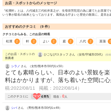
お店・スポットからのメッセージ
『松濱軒』とは、八代城主三代松井直之が、生母崇芳陀尼の為に建てたお茶屋で
いう事が邸名の由来となっております。風情ある佇まいと歴史の散策に、是非お
おすすめのクチコミ （
9
件）
クチコミからみる、このお店の特長
松濱
軒
よい
庭
八代
菖蒲
2
2
2
2
2
このお店・スポットの
ひごなび!スタッフ さん （女性/宇城市/20代）
(投稿
推薦者
シラノ
さん （女性/熊本市/30代/Lv.50）
とても素晴らしい、日本のよい景観を楽
料はかかりますが、落ち着いた空間に
稿:2022/08/11 掲載：2022/08/14）
0
このクチコミに
現在：
人
シバ
さん （男性/熊本市/30代/Lv.49）