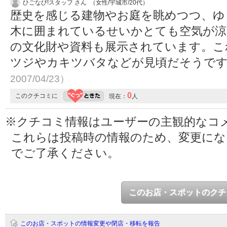
ひごなび!スタッフ さん （女性/宇城市/20代）
歴史を感じる建物やお庭を眺めつつ、ゆ
木に囲まれているせいかとても空気が涼
の文化財や資料も展示されています。これ
ツジやカキツバタなどが見頃だそうです
2007/04/23）
0
このクチコミに
現在：
人
※クチコミ情報はユーザーの主観的なコ
これらは投稿時の情報のため、変更に
でご了承ください。
このお店・スポットのクチ
このお店・スポットの情報変更や閉店・移転を報告