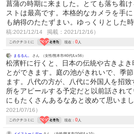
菖蒲の時期に来ました。とても落ち着け
ストは最高です。本格的なカメラを手に
も納得のたたずまい。ゆっくりとした
稿:2021/12/14 掲載：2021/12/16）
0
このクチコミに
現在：
人
まるるん。
さん （女性/熊本市/40代/Lv.56）
松濱軒に行くと、日本の伝統や古きよき
とができます。庭の池がきれいで、季節
ます。八代の方が、八代に外国人を招致
所をアピールする予定だと以前話されて
にもたくさんあるなあと改めて思いま
2021/07/16）
0
このクチコミに
現在：
人
メイストームデー
さん （女性/熊本市/20代/Lv.10）