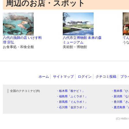
周辺のお店・スポット
八代の漁師の店 いけす料
八代市立博物館 未来の森
て
理 宗弘
ミュージアム
う
お食事処・和食全般
美術館・博物館
ホーム
サイトマップ
ログイン
クチコミ投稿
プラ
全国のクチコミナビ(R)
・栃木県「栃ナビ！」
・熊本県「ひ
・福島県「ふくラボ！」
・新潟県「な
・群馬県「ぐんラボ！」
・香川県「さ
・石川県「金沢ラボ！」
・鹿児島県「
(C) HitBit