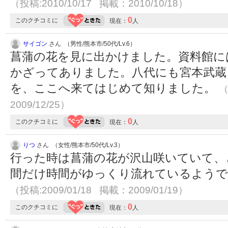
（投稿:2010/10/17 掲載：2010/10/18）
0
このクチコミに
現在：
人
サイゴン
さん （男性/熊本市/50代/Lv.6）
菖蒲の花を見に出かけました。資料館に
かざってありました。八代にも宮本武蔵
を、ここへ来てはじめて知りました。
（
2009/12/25）
0
このクチコミに
現在：
人
りつ
さん （女性/熊本市/50代/Lv.3）
行った時は菖蒲の花が沢山咲いていて、
間だけ時間がゆっくり流れているようで
（投稿:2009/01/18 掲載：2009/01/19）
0
このクチコミに
現在：
人