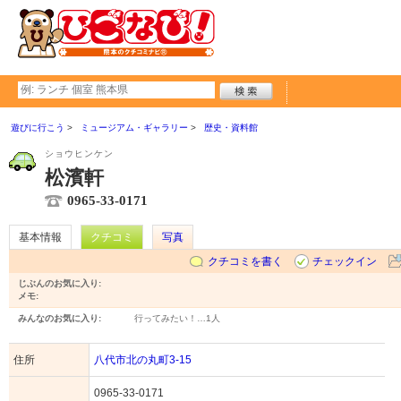
遊びに行こう
ミュージアム・ギャラリー
歴史・資料館
ショウヒンケン
松濱軒
0965-33-0171
基本情報
クチコミ
写真
クチコミを書く
チェックイン
じぶんのお気に入り:
メモ:
みんなのお気に入り:
行ってみたい！…
1人
住所
八代市北の丸町3-15
0965-33-0171