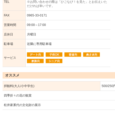
TEL
※お問い合わせの際は「ひごなび！を見た」とお伝えいた
だければ幸いです。
FAX
0965-33-0171
営業時間
09:00～17:00
店休日
月曜日
駐車場
近隣に専用駐車場
サービス
オススメ
拝観料(大人/小中学生)
500/250
四季折々の花の観賞
松井家累代の文化財の展示