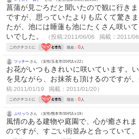
菖蒲が見ごろだと聞いたので観に行きま
ですが、思っていたよりも広くて驚きま
たが、池には睡蓮も池にたくさん咲いて
いでした。
（投稿:2011/06/06 掲載：2011/06
0
このクチコミに
現在：
人
ツッチー
さん （女性/玉名市/20代/Lv.22）
お花がいつもきれいに咲いています。い
を見ながら、お抹茶も頂けるのですが
稿:2011/01/19 掲載：2011/01/20）
0
このクチコミに
現在：
人
ぷりっつ
さん （女性/熊本市/30代/Lv.19）
風情のある建物や庭園で、心が癒されま
のですが、すごい街並みと合っていて、