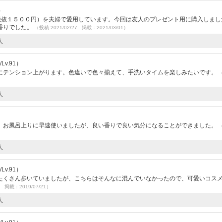
）
（税抜１５００円）を夫婦で愛用しています。今回は友人のプレゼント用に購入しまし
香りでした。
（投稿:2021/02/27 掲載：2021/03/01）
人
v.91）
にテンション上がります。色違いで色々揃えて、手洗いタイムを楽しみたいです。
人
）
。お風呂上りに早速使いましたが、良い香りで良い気分になることができました。
人
v.91）
たくさん歩いていましたが、こちらはそんなに混んでいなかったので、可愛いコス
8 掲載：2019/07/21）
人