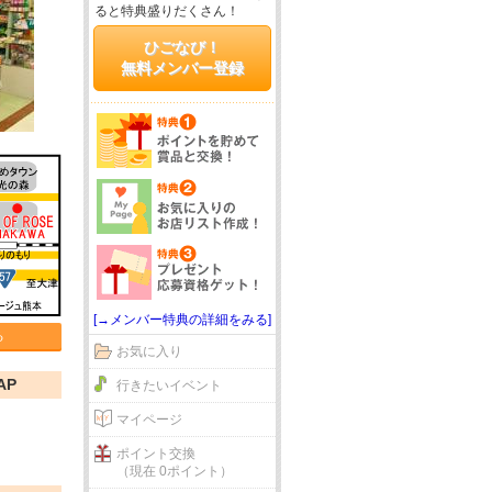
ると特典盛りだくさん！
ひごなび！
無料メンバー登録
[→メンバー特典の詳細をみる]
る
お気に入り
AP
行きたいイベント
マイページ
ポイント交換
（現在 0ポイント）