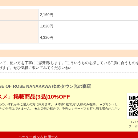
2,160円
1,620円
4,320円
て、使い方を丁寧にご説明致します。“こういうものを探している”“肌に合うものを
げます。ぜひ気軽に覗いてみてくださいね♪
SE OF ROSE NANAKAWA ゆめタウン光の森店
」掲載商品(3品)10%OFF
乳洗顔)のいずれかをご購入の方に限ります。 ★本券1枚でお1人様のみ有効。 ★プリントし
との併用はできません。 ★お店側の都合で、予告なくサービスを打ち切る場合がござい
モバ
クーポ
このクーポンを使用する