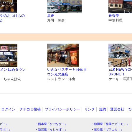
やのおつけもの
魚正
春香亭
)
寿司・刺身
中華料理
メン ゆめタウン
いきなりステーキ ゆめタ
ELK NEW YO
ウン光の森店
BRUNCH
・ちゃんぽん
レストラン・洋食
ケーキ・洋菓
ログイン
クチコミ投稿
プライバシーポリシー
リンク
規約
運営会社
ひ
ビ！」
・熊本県「ひごなび！」
・静岡県「静岡ナビっち！」
ラボ！」
・新潟県「なじらぼ！」
・岐阜県「ギフコミ！」