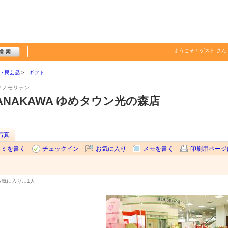
ようこそ！
ゲスト
さん
・民芸品
ギフト
リノモリテン
 NANAKAWA ゆめタウン光の森店
写真
コミを書く
チェックイン
お気に入り
メモを書く
印刷用ページ
お気に入り…
1人