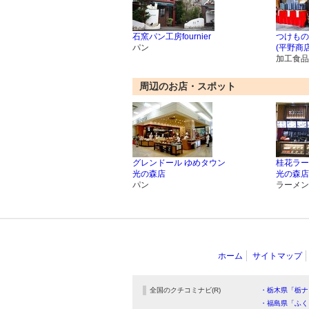
石窯パン工房fournier
つけもの
パン
(平野商店
加工食品
周辺のお店・スポット
グレンドール ゆめタウン
桂花ラー
光の森店
光の森店
パン
ラーメン
ホーム
サイトマップ
全国のクチコミナビ(R)
・栃木県「栃ナ
・福島県「ふく