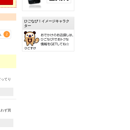
ひごなび！イメージキャラク
ター
入
2
ぽってり
思わず買