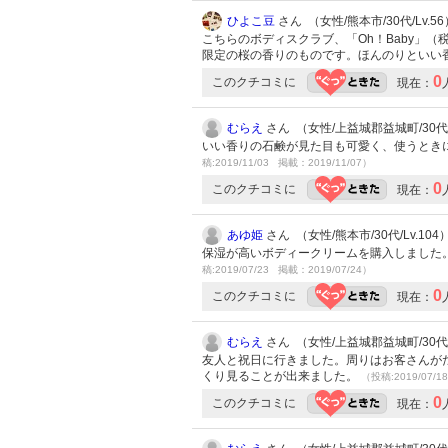
ひよこ豆
さん （女性/熊本市/30代/Lv.56
こちらのボディスクラブ、「Oh！Baby」
限定の桜の香りのものです。ほんのりといい
0
このクチコミに
現在：
むらえ
さん （女性/上益城郡益城町/30代/L
いい香りの石鹸が見た目も可愛く、使うとき
稿:2019/11/03 掲載：2019/11/07）
0
このクチコミに
現在：
あゆ姫
さん （女性/熊本市/30代/Lv.104
保湿が高いボディークリームを購入しました
稿:2019/07/23 掲載：2019/07/24）
0
このクチコミに
現在：
むらえ
さん （女性/上益城郡益城町/30代/L
友人と祝日に行きました。周りはお客さんが
くり見ることが出来ました。
（投稿:2019/07/1
0
このクチコミに
現在：