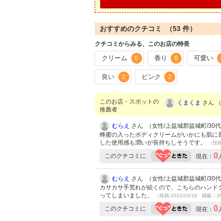
おすすめのクチコミ （
53
件）
クチコミからみる、このお店の特長
クリーム
香り
可愛い
6
6
良い
ピンク
2
2
このお店・スポットの
くまくま
さん （
推薦者
むらえ
さん （女性/上益城郡益城町/30代/L
蜂蜜の入ったボディクリームがいかにも肌に
した使用感も潤いが長持ちしそうです。
（投稿:
0
このクチコミに
現在：
むらえ
さん （女性/上益城郡益城町/30代/L
カサカサ手荒れが続くので、こちらのハンド
ってしまいました。
（投稿:2022/03/16 掲載：20
0
このクチコミに
現在：