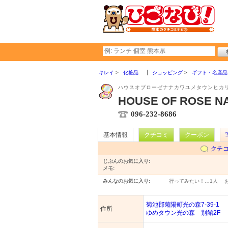
キレイ
化粧品
ショッピング
ギフト・名産品
ハウスオブローゼナナカワユメタウンヒカ
HOUSE OF ROSE
096-232-8686
基本情報
クチコミ
クーポン
クチ
じぶんのお気に入り:
メモ:
みんなのお気に入り:
行ってみたい！…
1人
菊池郡菊陽町光の森7-39-1
住所
ゆめタウン光の森 別館2F