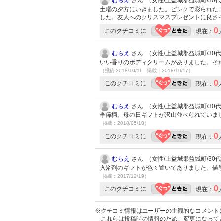
むらえ
さん （女性/上益城郡益城町/30代/L
土曜の夕方にいきました。ピンクで彩られた
した。友人へのクリスマスプレゼントに良さ
0
このクチコミに
現在：
むらえ
さん （女性/上益城郡益城町/30代/L
いい香りのボディクリームがありました。そ
（投稿:2018/10/16 掲載：2018/10/17）
0
このクチコミに
現在：
むらえ
さん （女性/上益城郡益城町/30代/L
季節柄、母の日ギフトが沢山並べられていま
掲載：2018/05/10）
0
このクチコミに
現在：
むらえ
さん （女性/上益城郡益城町/30代/L
入浴剤のギフトが色々置いてありました。値
掲載：2017/12/19）
0
このクチコミに
現在：
※クチコミ情報はユーザーの主観的なコメント
これらは投稿時の情報のため、変更になって