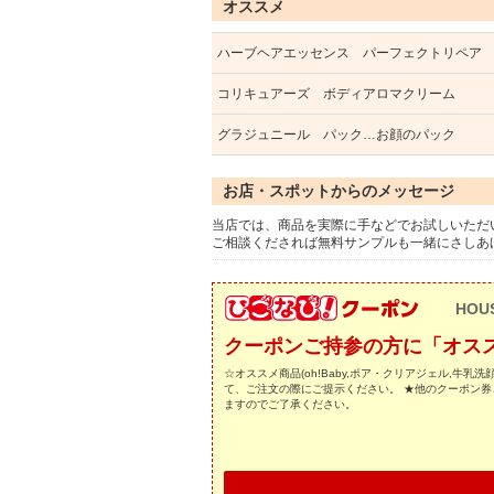
オススメ
ハーブヘアエッセンス パーフェクトリペア
コリキュアーズ ボディアロマクリーム
グラジュニール パック…お顔のパック
お店・スポットからのメッセージ
当店では、商品を実際に手などでお試しいただい
ご相談くだされば無料サンプルも一緒にさしあ
HOU
クーポンご持参の方に「オススメ
☆オススメ商品(oh!Baby,ポア・クリアジェル,牛
て、ご注文の際にご提示ください。 ★他のクーポン券
ますのでご了承ください。