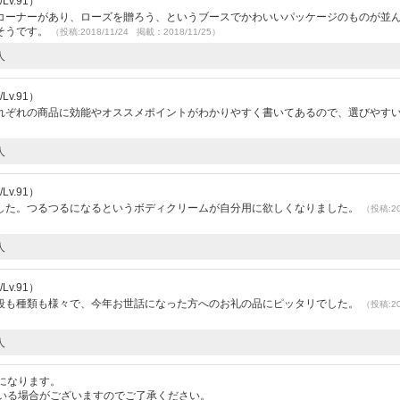
v.91）
コーナーがあり、ローズを贈ろう、というブースでかわいいパッケージのものが並
そうです。
（投稿:2018/11/24 掲載：2018/11/25）
人
v.91）
れぞれの商品に効能やオススメポイントがわかりやすく書いてあるので、選びやす
人
v.91）
した。つるつるになるというボディクリームが自分用に欲しくなりました。
（投稿:20
人
v.91）
段も種類も様々で、今年お世話になった方へのお礼の品にピッタリでした。
（投稿:20
人
になります。
いる場合がございますのでご了承ください。