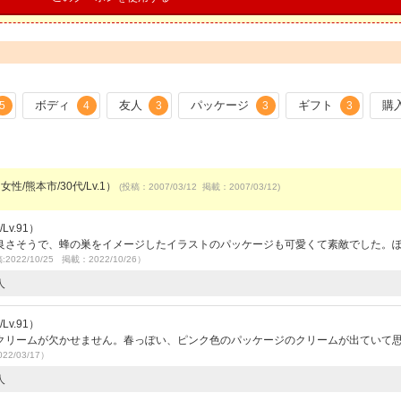
ボディ
友人
パッケージ
ギフト
購
5
4
3
3
3
女性/熊本市/30代/Lv.1）
(投稿：2007/03/12 掲載：2007/03/12)
v.91）
良さそうで、蜂の巣をイメージしたイラストのパッケージも可愛くて素敵でした。
2022/10/25 掲載：2022/10/26）
人
v.91）
クリームが欠かせません。春っぽい、ピンク色のパッケージのクリームが出ていて
22/03/17）
人