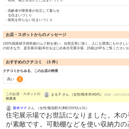
・気候、風土を活かした住まいづくり
・高齢者や障害者が自立して暮らせ
る住まいづくり
・病気を作らない住まいづくり
お店・スポットからのメッセージ
100%国産材天然乾燥のムク材を使い、自然災害に強く、人にも環境にもやさし
の好きな方、是非展示場(本社をはじめ各住宅展示場、詳細はHPをご覧ください)
おすすめのクチコミ （
3
件）
クチコミからみる、このお店の特長
高い
2
このお店・スポットの
まる子 さん （女性/熊本市/40代）
(投稿：2007/02/2
推薦者
新米ママ
さん （女性/菊池郡大津町/20代/Lv.31）
住宅展示場でお世話になりました。木の
が素敵です。可動棚などを使い収納力の