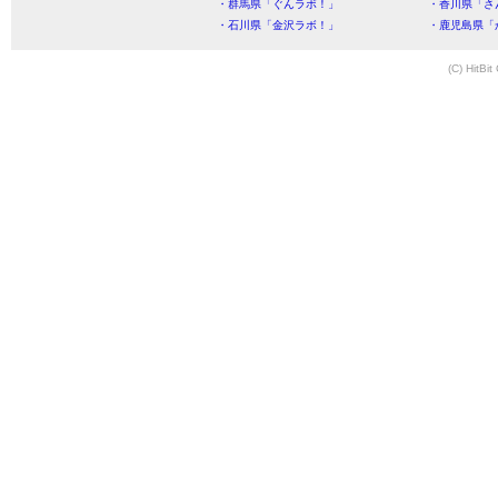
・群馬県「ぐんラボ！」
・香川県「さ
・石川県「金沢ラボ！」
・鹿児島県「
(C) HitBit