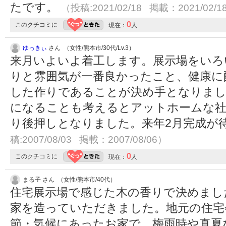
たです。
（投稿:2021/02/18 掲載：2021/02/1
0
このクチコミに
現在：
人
ゆっきぃ
さん （女性/熊本市/30代/Lv.3）
来月いよいよ着工します。展示場をいろ
りと雰囲気が一番良かったこと、健康に
した作りであることが決め手となりまし
になることも考えるとアットホームな社
り後押しとなりました。来年2月完成が
稿:2007/08/03 掲載：2007/08/06）
0
このクチコミに
現在：
人
まる子 さん （女性/熊本市/40代）
住宅展示場で感じた木の香りで決めまし
家を造っていただきました。地元の住宅
節・気候にあったお家で、梅雨時や真夏