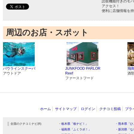
読取機能付きのモバ
アクセス！
便利に店舗情報を持
周辺のお店・スポット
バウラインスクーパ
JUNKFOOD PARLOR
飛
アウトドア
Reef
酒
ファーストフード
ホーム
サイトマップ
ログイン
クチコミ投稿
プラ
全国のクチコミナビ(R)
・栃木県「栃ナビ！」
・熊本県「ひ
・福島県「ふくラボ！」
・新潟県「な