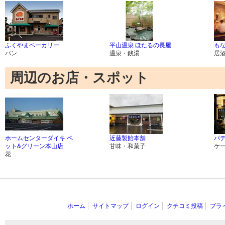
ふくやまベーカリー
平山温泉 ほたるの長屋
もな
パン
温泉・銭湯
居
周辺のお店・スポット
ホームセンターダイキ ペ
近藤製飴本舗
パ
ット&グリーン本山店
甘味・和菓子
ケ
花
ホーム
サイトマップ
ログイン
クチコミ投稿
プラ