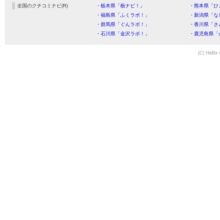
全国のクチコミナビ(R)
・栃木県「栃ナビ！」
・熊本県「ひ
・福島県「ふくラボ！」
・新潟県「な
・群馬県「ぐんラボ！」
・香川県「さ
・石川県「金沢ラボ！」
・鹿児島県「
(C) HitBit