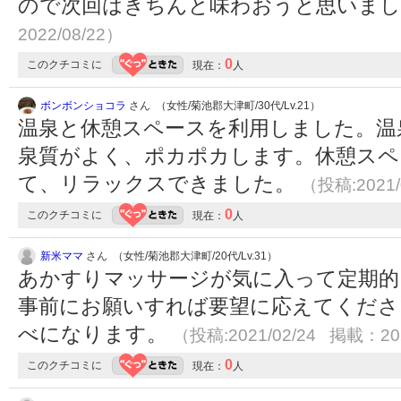
ので次回はきちんと味わおうと思いま
2022/08/22）
0
このクチコミに
現在：
人
ボンボンショコラ
さん （女性/菊池郡大津町/30代/Lv.21）
温泉と休憩スペースを利用しました。温
泉質がよく、ポカポカします。休憩スペ
て、リラックスできました。
（投稿:2021/
0
このクチコミに
現在：
人
新米ママ
さん （女性/菊池郡大津町/20代/Lv.31）
あかすりマッサージが気に入って定期的
事前にお願いすれば要望に応えてくださ
べになります。
（投稿:2021/02/24 掲載：202
0
このクチコミに
現在：
人