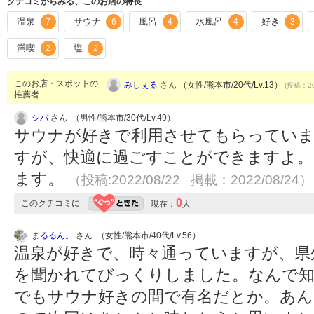
クチコミからみる、このお店の特長
温泉
サウナ
風呂
水風呂
好き
7
6
4
4
3
満喫
塩
2
2
このお店・スポットの
みしぇる
さん （女性/熊本市/20代/Lv.13）
(投稿：20
推薦者
シバ
さん （男性/熊本市/30代/Lv.49）
サウナが好きで利用させてもらってい
すが、快適に過ごすことができますよ
ます。
（投稿:2022/08/22 掲載：2022/08/24）
0
このクチコミに
現在：
人
まるるん。
さん （女性/熊本市/40代/Lv.56）
温泉が好きで、時々通っていますが、県
を聞かれてびっくりしました。なんで
でもサウナ好きの間で有名だとか。あん