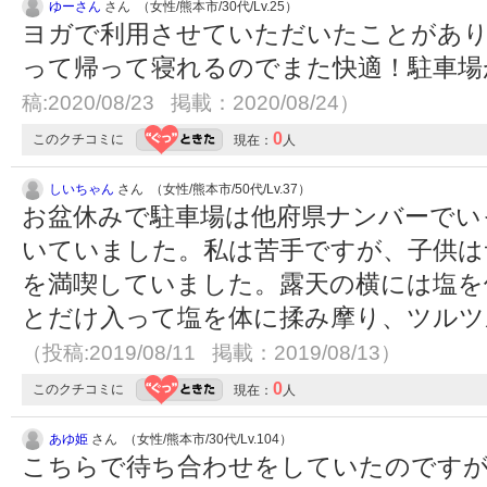
ゆーさん
さん （女性/熊本市/30代/Lv.25）
ヨガで利用させていただいたことがあり
って帰って寝れるのでまた快適！駐車
稿:2020/08/23 掲載：2020/08/24）
0
このクチコミに
現在：
人
しいちゃん
さん （女性/熊本市/50代/Lv.37）
お盆休みで駐車場は他府県ナンバーでい
いていました。私は苦手ですが、子供は
を満喫していました。露天の横には塩を
とだけ入って塩を体に揉み摩り、ツルツ
（投稿:2019/08/11 掲載：2019/08/13）
0
このクチコミに
現在：
人
あゆ姫
さん （女性/熊本市/30代/Lv.104）
こちらで待ち合わせをしていたのです