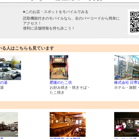
■
このお店・スポットをモバイルでみる
読取機能付きのモバイルなら、右のバーコードから簡単に
アクセス！
便利に店舗情報を持ち歩こう！
いる人はこちらも見ています
の湯
肥後のたこ坊
株式会社 日専
湯
お好み焼き・焼きそば・
ホテル・旅館
たこ焼き