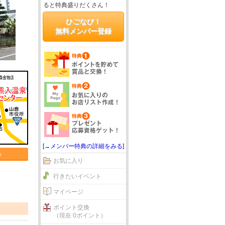
ると特典盛りだくさん！
ひごなび！
無料メンバー登録
[→メンバー特典の詳細をみる]
る
お気に入り
行きたいイベント
マイページ
ポイント交換
（現在 0ポイント）