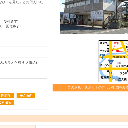
なび！を見た」とお伝えいた
00 受付終了)
:00 受付終了)
人,カラオケ有り,入浴込)
このお店・スポットの詳しい地図をみ