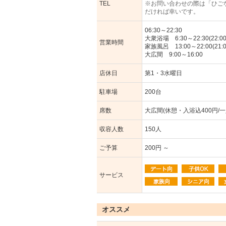
TEL
※お問い合わせの際は「ひご
だければ幸いです。
06:30～22:30
大衆浴場 6:30～22:30(22:
営業時間
家族風呂 13:00～22:00(21
大広間 9:00～16:00
店休日
第1・3水曜日
駐車場
200台
席数
大広間(休憩・入浴込400円/一
収容人数
150人
ご予算
200円 ～
サービス
オススメ