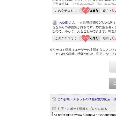
できますね。
（投稿:2011/01/27 掲載：2011/01/
0
このクチコミに
現在：
あゆ姫
さん （女性/熊本市/20代/Lv.104
昔ながらの雰囲気が好きです。妙に落ち着く
なので、ゆっくり入ることができます。料金
0
このクチコミに
現在：
※クチコミ情報はユーザーの主観的なコメント
これらは投稿時の情報のため、変更になって
このお店・スポットの情報変更や閉店・
お店・スポット情報をブログにはる