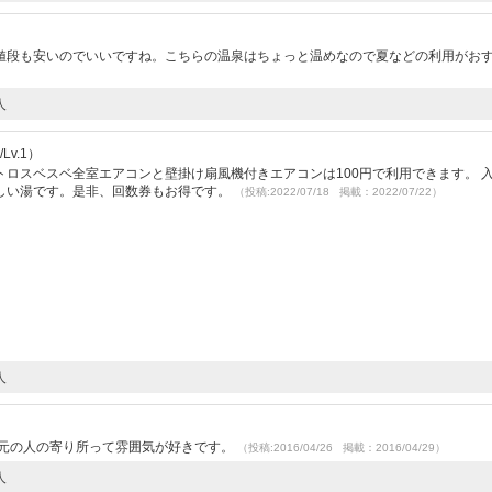
値段も安いのでいいですね。こちらの温泉はちょっと温めなので夏などの利用がお
人
Lv.1）
ロスベスベ全室エアコンと壁掛け扇風機付きエアコンは100円で利用できます。 
しい湯です。是非、回数券もお得です。
（投稿:2022/07/18 掲載：2022/07/22）
人
地元の人の寄り所って雰囲気が好きです。
（投稿:2016/04/26 掲載：2016/04/29）
人