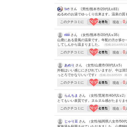
ﾘｮｳ
さん （男性/熊本市/20代/Lv.83）
ぬるめのお湯でゆっくり出来ます。温泉の質
0
このクチコミに
現在：
riiiii
さん （女性/熊本市/20代/Lv.35）
山鹿にある昔風の温泉です。年配の方が多か
してしんから温まりました。
（投稿:2014/05/1
0
このクチコミに
現在：
あめり
さん （女性/山鹿市/30代/Lv.5）
外観はいい感じにさびれていますが、中は清
っとろでかなりいいです♪
（投稿:2013/05/05 掲
0
このクチコミに
現在：
らんちま
さん （女性/荒尾市/40代/Lv.2
とてもいい泉質です。ヌルヌル感がたまりませ
0
このクチコミに
現在：
じゃり豆
さん （女性/福岡県八女市/50代/L
家族湯を利用させていただきました。山鹿独