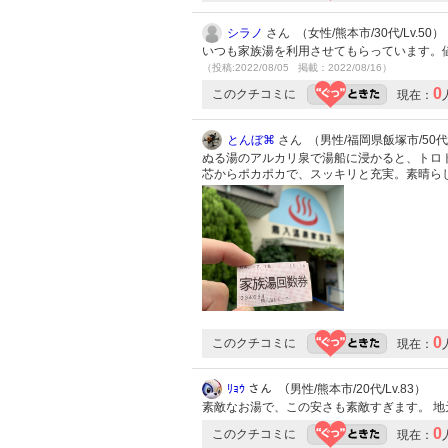
シラノ
さん （女性/熊本市/30代/Lv.50）
いつも家族湯を利用させてもらっています。
（投稿:2022/08/05 掲載：2022/08/16）
0
このクチコミに
現在：
とんぼ⌘
さん （男性/福岡県飯塚市/50代/
ぬる湯のアルカリ泉で湯船に浸かると、トロト
芯からポカポカで、スッキリと充実。素晴ら
0
このクチコミに
現在：
ﾘｮｳ
さん （男性/熊本市/20代/Lv.83）
素敵なお湯で、この安さも素敵すぎます。 
0
このクチコミに
現在：