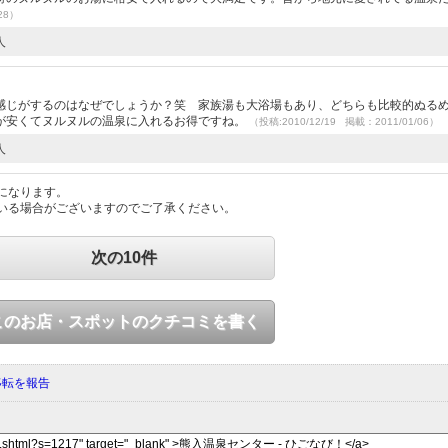
28）
人
）
感じがするのはなぜでしょうか？笑 家族湯も大浴場もあり、どちらも比較的ぬる
が安くてヌルヌルの温泉に入れるお得ですね。
（投稿:2010/12/19 掲載：2011/01/06）
人
になります。
いる場合がございますのでご了承ください。
次の10件
このお店・スポットのクチコミを書く
移転を報告