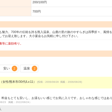
200/100円
700円
も魅力。700年の伝統を誇る熊入温泉。山鹿の里の旅のやすらぎは四季折々、風情
しでお迎え致します。大小宴会もお気軽に申し付け下さい。
痛等に薬効有り。
安い
温泉
2
2
（女性/熊本市/30代/Lv.11）
(投稿：2006/08/28 掲載：2006/08/28)
。料金もとても安いし、お湯もいい感じでお気に入りです。おしゃれな感じではあ
08/23 掲載：2022/08/24）
人