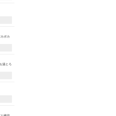
ポカポカ
お湯とろ
だと確信