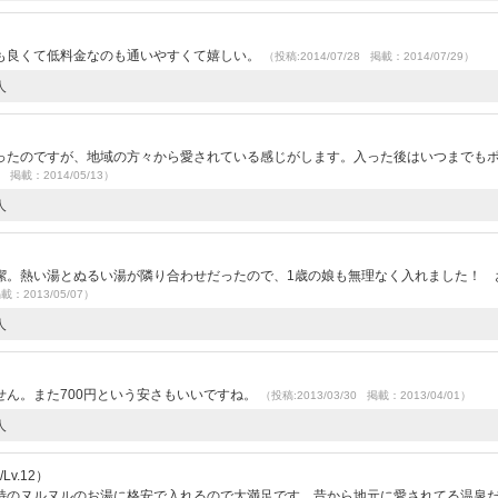
も良くて低料金なのも通いやすくて嬉しい。
（投稿:2014/07/28 掲載：2014/07/29）
人
ったのですが、地域の方々から愛されている感じがします。入った後はいつまでも
3 掲載：2014/05/13）
人
潔。熱い湯とぬるい湯が隣り合わせだったので、1歳の娘も無理なく入れました！ 
載：2013/05/07）
人
）
ん。また700円という安さもいいですね。
（投稿:2013/03/30 掲載：2013/04/01）
人
v.12）
特のヌルヌルのお湯に格安で入れるので大満足です。昔から地元に愛されてる温泉