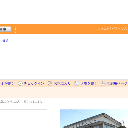
ようこそ！
ゲスト
さん
・銭湯
コミを書く
チェックイン
お気に入り
メモを書く
印刷用ページ
お気に入り…
3人
癒される…
1人