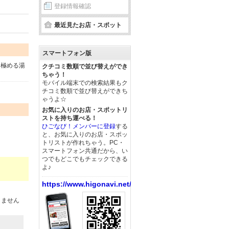
登録情報確認
最近見たお店・スポット
スマートフォン版
を極める湯
クチコミ数順で並び替えができ
ちゃう！
モバイル端末での検索結果もク
チコミ数順で並び替えができち
ゃうよ☆
お気に入りのお店・スポットリ
ストを持ち運べる！
ひごなび！メンバーに登録
する
と、お気に入りのお店・スポッ
トリストが作れちゃう。PC・
スマートフォン共通だから、い
つでもどこでもチェックできる
よ♪
https://www.higonavi.net/
りません