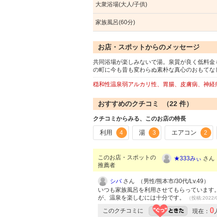
大衆浴場(大人/子供)
家族風呂(60分)
お店・スポットからのメッセージ
共同浴場が楽しみないで湯。泉質が良く低料金
の町に今も昔も変わらぬ素朴な真心のおもてな
穏和性温泉弱アルカリ性、胃腸、皮膚病、神経
おすすめのクチコミ （
22
件）
クチコミからみる、このお店の特長
利用
湯
エアコン
4
3
2
このお店・スポットの
★333みぃ
さん 
推薦者
シバ
さん （男性/熊本市/30代/Lv.49）
いつも家族風呂を利用させてもらっています
が、温泉を楽しむには十分です。
（投稿:2022/
0
このクチコミに
現在：