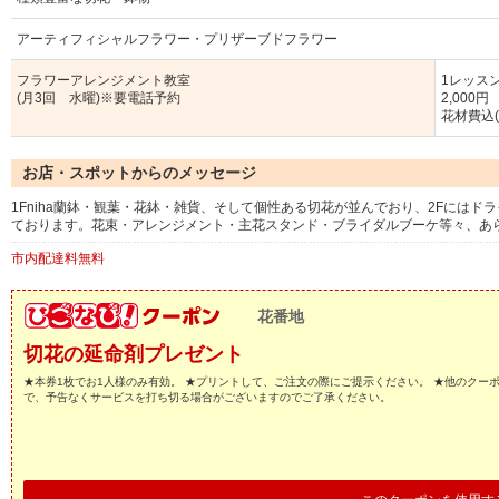
アーティフィシャルフラワー・プリザーブドフラワー
フラワーアレンジメント教室
1レッス
(月3回 水曜)※要電話予約
2,000円
花材費込(
お店・スポットからのメッセージ
1Fniha蘭鉢・観葉・花鉢・雑貨、そして個性ある切花が並んでおり、2Fには
ております。花束・アレンジメント・主花スタンド・ブライダルブーケ等々、あ
市内配達料無料
花番地
切花の延命剤プレゼント
★本券1枚でお1人様のみ有効。 ★プリントして、ご注文の際にご提示ください。 ★他のクー
で、予告なくサービスを打ち切る場合がございますのでご了承ください。