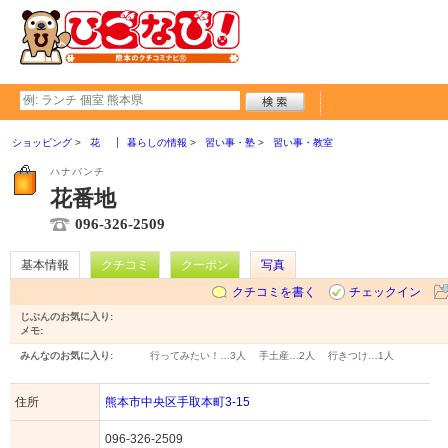
ショッピング
花
暮らしの情報
習い事・塾
習い事・教室
ハナバンチ
花番地
096-326-2509
基本情報
クチコミ
クーポン
写真
クチコミを書く
チェックイン
じぶんのお気に入り:
メモ:
みんなのお気に入り:
行ってみたい！…
3人
手土産…
2人
行きつけ…
1人
住所
熊本市中央区手取本町3-15
096-326-2509