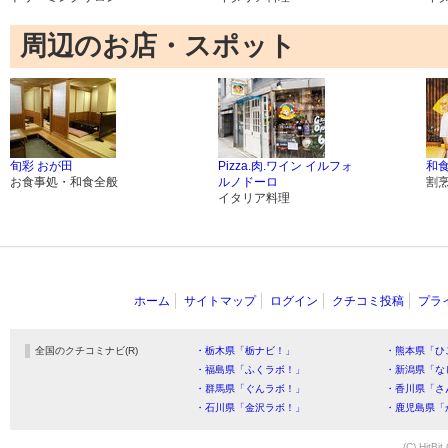
周辺のお店・スポット
旬彩 おが田
Pizza.肉.ワイン イルフォ
和食
お食事処・和食全般
ルノドーロ
割
イタリア料理
ホーム
サイトマップ
ログイン
クチコミ投稿
プラ
全国のクチコミナビ(R)
・栃木県「栃ナビ！」
・熊本県「ひ
・福島県「ふくラボ！」
・新潟県「な
・群馬県「ぐんラボ！」
・香川県「さ
・石川県「金沢ラボ！」
・鹿児島県「
(C) HitBit