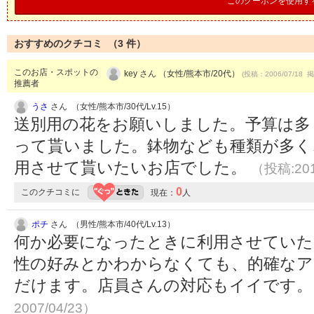
このクーポンを使用す
おすすめのクチコミ （
3
件）
このお店・スポットの
key さん （女性/熊本市/20代）
(投稿：2006/07/18 掲
推薦者
うさ
さん （女性/熊本市/30代/Lv.15）
送別用の花をお願いしました。予算は多
って貰いました。鉢物なども種類が多く
用させて貰いたいお店でした。
（投稿:201
0
このクチコミに
現在：
人
ポチ
さん （男性/熊本市/40代/Lv.13）
何か必要になったときに利用させていた
性の好みとかわからなくても、的確な
だけます。店員さんの対応もイイです
2007/04/23）