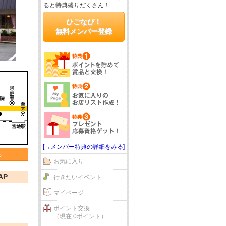
ると特典盛りだくさん！
ひごなび！
無料メンバー登録
[→メンバー特典の詳細をみる]
る
お気に入り
AP
行きたいイベント
マイページ
ポイント交換
（現在 0ポイント）