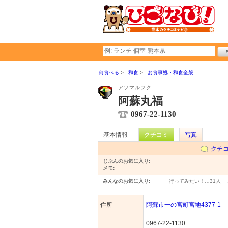
何食べる
和食
お食事処・和食全般
アソマルフク
阿蘇丸福
0967-22-1130
基本情報
クチコミ
写真
クチ
じぶんのお気に入り:
メモ:
みんなのお気に入り:
行ってみたい！…
31人
住所
阿蘇市一の宮町宮地4377-1
0967-22-1130