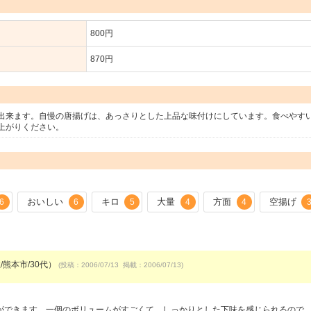
800円
870円
出来ます。自慢の唐揚げは、あっさりとした上品な味付けにしています。食べやす
上がりください。
おいしい
キロ
大量
方面
空揚げ
6
6
5
4
4
/熊本市/30代）
(投稿：2006/07/13 掲載：2006/07/13)
ができます。一個のボリュームがすごくて、しっかりとした下味を感じられるので