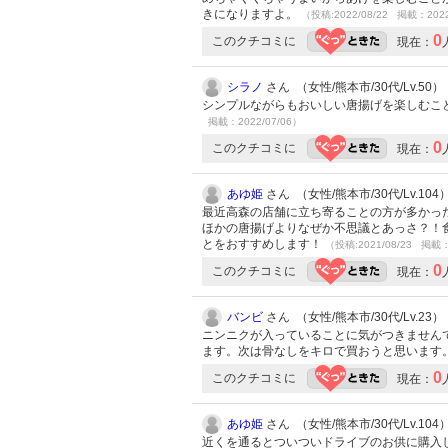
きになりますよ。
（投稿:2022/08/22 掲載：2022
0
このクチコミに
現在：
シラノ
さん （女性/熊本市/30代/Lv.50）
シンプルながらもおいしい唐揚げを楽しむこ
掲載：2022/07/06）
0
このクチコミに
現在：
あゆ姫
さん （女性/熊本市/30代/Lv.104
最近高森の店舗に立ち寄ることの方が多かっ
ほかの唐揚げよりなぜか不思議とあっさ？！
とをおすすめします！
（投稿:2021/08/23 掲載：
0
このクチコミに
現在：
バンビ
さん （女性/熊本市/30代/Lv.23）
ニンニクが入っていることに気がつきません
ます。次は骨なしをキロで買おうと思います
0
このクチコミに
現在：
あゆ姫
さん （女性/熊本市/30代/Lv.104
近くを通るとついついドライブのお供に購入