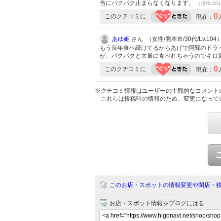
当にパクパク止まらなくなります。
（投稿:201
0
このクチコミに
現在：
あゆ姫
さん （女性/熊本市/30代/Lv.104
もう長年食べ続けてるからあげで阿蘇のドラ
が、パクパクと大量に食べれちゃうのでキロ
0
このクチコミに
現在：
※クチコミ情報はユーザーの主観的なコメント
これらは投稿時の情報のため、変更になって
このお店・スポットの情報変更や閉店・
お店・スポット情報をブログにはる