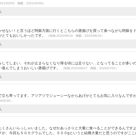
021/02/03 掲載：2021/02/04）
人
）
かせない！と言うほど阿蘇方面に行くとこちらの唐揚げを買って食べながら阿蘇を
がとてもおいしかったです。
（投稿:2020/08/18 掲載：2020/08/19）
人
）
をしてしまい、それが止まらなくなり帰る頃には足りない…となってることが多い
い進んでしまうおいしい唐揚げです。
（投稿:2020/06/27 掲載：2020/07/01）
人
）
で立ち寄ってます。アツアツでジューシーなからあげがとてもお気に入りなんです
/03/26）
人
）
たくさんいらっしゃいました。なぜかあっさりと大量に食べることができるんです
すが、今回も５００グラムでした。５００gというと結構大量だと思うのですがここ