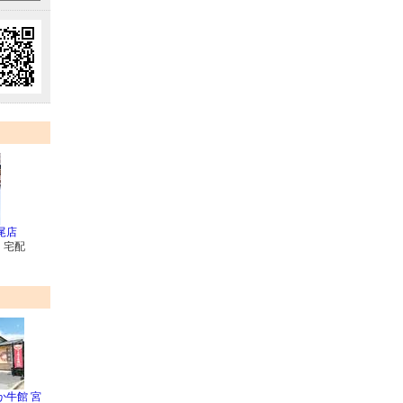
尾店
・宅配
か牛館 宮