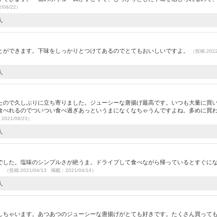
/08/22）
人
とができます。下味をしっかりとつけてあるのでとてもおいしいですよ。
（投稿:2022
人
）
たので久しぶりに立ち寄りました。ジューシーな唐揚げ最高です。いつも大量に買
食べれるのでついつい食べ過ぎあっというまになくなちゃうんですよね。多めに買
2021/08/23）
人
でした。塩味のシンプルさが絶うま。ドライブして食べながら帰っているとすぐに
。
（投稿:2021/04/13 掲載：2021/04/14）
人
）
しちゃいます。あつあつのジューシーな唐揚げがとても好きです。たくさん買って