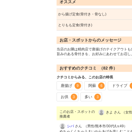
オススメ
から揚げ定食(骨付き・骨なし)
とりもも定食(骨付き)
お店・スポットからのメッセージ
当店のお隣は精肉店で唐揚げのテイクアウトも
旨みのある骨付きを、お好みにあわせてお召し
おすすめのクチコミ （
82
件）
クチコミからみる、このお店の特長
唐揚げ
阿蘇
ドライブ
9
6
お供
多い
3
3
このお店・スポットの
きよ さん （女性
推薦者
シバ
さん （男性/熊本市/30代/Lv.49）
めちゃくくちゃうまいからあげを楽しむこと