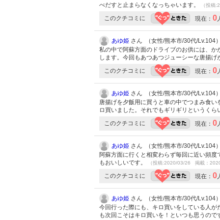
べだすと止まらなくなっちゃいます。
（投稿:2
0
このクチコミに
現在：
あゆ姫
さん （女性/熊本市/30代/Lv.104
私の中で阿蘇方面のドライブのお供には、か
します。今回もあつあつジューシーな唐揚げ
0
このクチコミに
現在：
あゆ姫
さん （女性/熊本市/30代/Lv.104
唐揚げを夕飯用に買うと車の中でつまみ食い
ロ買いました。それでもギリギリというくら
0
このクチコミに
現在：
あゆ姫
さん （女性/熊本市/30代/Lv.104
阿蘇方面に行くと相変わらず毎回に近い頻度
もおいしいです。
（投稿:2020/03/26 掲載：2020
0
このクチコミに
現在：
あゆ姫
さん （女性/熊本市/30代/Lv.104
今回行った際にも、キロ買いをしている人が
も次回こそはキロ買いを！といつも思うので