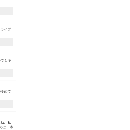
ドライブ
ので１キ
が冷めて
よね。私
のは、本