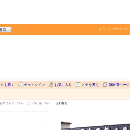
ようこそ！
ゲスト
さん
コミを書く
チェックイン
お気に入り
メモを書く
印刷用ページ
お気に入り…
11人
がっつり系…
4人
全部見る