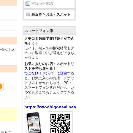
登録情報確認
最近見たお店・スポット
スマートフォン版
クチコミ数順で並び替えができ
ちゃう！
モバイル端末での検索結果もク
い骨なしと
チコミ数順で並び替えができち
ゃうよ☆
お気に入りのお店・スポットリ
ストを持ち運べる！
ひごなび！メンバーに登録
する
と、お気に入りのお店・スポッ
トリストが作れちゃう。PC・
3
スマートフォン共通だから、い
つでもどこでもチェックできる
よ♪
https://www.higonavi.net/
、病みつ