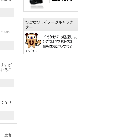
ひごなび！イメージキャラク
ター
/07/05
いますが
われるこ
なくなり
も一度食