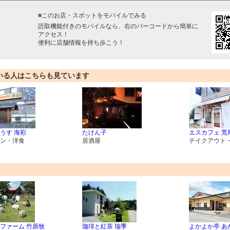
■
このお店・スポットをモバイルでみる
読取機能付きのモバイルなら、右のバーコードから簡単に
アクセス！
便利に店舗情報を持ち歩こう！
いる人はこちらも見ています
うす 海彩
たけん子
エスカフェ 荒
ン・洋食
居酒屋
テイクアウト
ファーム 竹原牧
珈琲と紅茶 瑞季
よかよか亭 あ