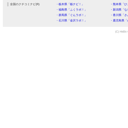
全国のクチコミナビ(R)
・栃木県「栃ナビ！」
・熊本県「ひ
・福島県「ふくラボ！」
・新潟県「な
・群馬県「ぐんラボ！」
・香川県「さ
・石川県「金沢ラボ！」
・鹿児島県「
(C) HitBit