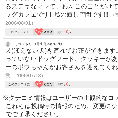
るステキなママで、わんこのことだけ
ッグカフェです!! 私の癒し空間です!!!
（投
2006/08/01）
0
このクチコミに
現在：
人
アリラン さん （男性/熊本市/40代）
犬(ほえない犬)を連れてお茶ができま
っていないドッグフード、クッキーが
ーのポウちゃんがお客さんを迎えてく
載：2006/07/13）
0
このクチコミに
現在：
人
※クチコミ情報はユーザーの主観的なコ
これらは投稿時の情報のため、変更に
でご了承ください。