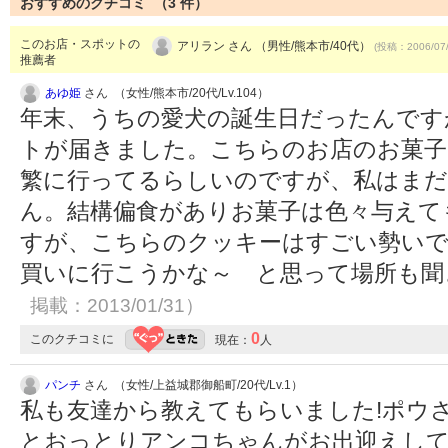
おすすめのクチコミ （
3
件）
このお店・スポットの
アリラン さん （男性/熊本市/40代）
(投稿：2006/07
推薦者
あゆ姫
さん （女性/熊本市/20代/Lv.104）
年末、うちの愛犬の誕生日だったんです
トが届きました。こちらのお店のお菓子
繁に行ってるらしいのですが、私はま
ん。結構偏食がありお菓子は色々与えて
すが、こちらのクッキーはすごい勢いで
買いに行こうかな～ と思って場所も
掲載：2013/01/31）
0
このクチコミに
現在：
人
パンチ
さん （女性/上益城郡御船町/20代/Lv.1）
私も友達から教えてもらいました!ポウ
とおっとりアンコちゃんがお出迎えして