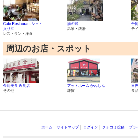
Cafe Restaurant シェ・
湯の蔵
合
入り江
温泉・銭湯
テ
レストラン・洋食
周辺のお店・スポット
金龍美食 近見店
アットホーム かねしん
日吉
その他
雑貨
食
ホーム
サイトマップ
ログイン
クチコミ投稿
プラ