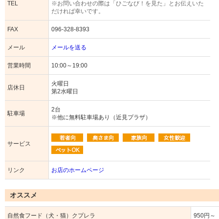
TEL
※お問い合わせの際は「ひごなび！を見た」とお伝えいた
だければ幸いです。
FAX
096-328-8393
メール
メールを送る
営業時間
10:00～19:00
火曜日
店休日
第2水曜日
2台
駐車場
※他に無料駐車場あり（近見プラザ）
サービス
リンク
お店のホームページ
オススメ
自然食フード（犬・猫）クプレラ
950円～