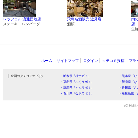
レッフェル 流通団地店
飛鳥名酒販売 近見店
肉
ステーキ・ハンバーグ
酒類
店
生
ホーム
サイトマップ
ログイン
クチコミ投稿
プラ
全国のクチコミナビ(R)
・栃木県「栃ナビ！」
・熊本県「ひ
・福島県「ふくラボ！」
・新潟県「な
・群馬県「ぐんラボ！」
・香川県「さ
・石川県「金沢ラボ！」
・鹿児島県「
(C) HitBit