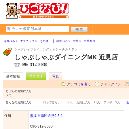
何食べる
エスニック
その他
何食べる
中華
中華料理
シャブシャブダイニングエムケーチカミテン
しゃぶしゃぶダイニングMK 近見店
096-312-8030
基本情報
クチコミ
写真
クチコミを書く
チェックイン
じぶんのお気に入り:
メモ:
みんなのお気に入り:
行ってみたい！…
14人
お気に入り…
11人
ランチ…
3人
住所
熊本市南区近見9-3-1
096-312-8030