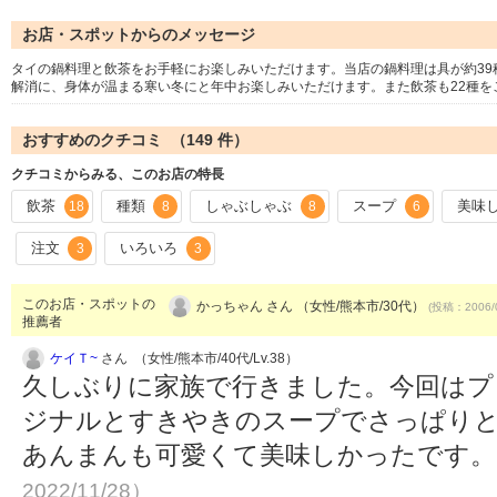
お店・スポットからのメッセージ
タイの鍋料理と飲茶をお手軽にお楽しみいただけます。当店の鍋料理は具が約3
解消に、身体が温まる寒い冬にと年中お楽しみいただけます。また飲茶も22種を
おすすめのクチコミ （
149
件）
クチコミからみる、このお店の特長
飲茶
種類
しゃぶしゃぶ
スープ
美味
18
8
8
6
注文
いろいろ
3
3
このお店・スポットの
かっちゃん さん （女性/熊本市/30代）
(投稿：2006/
推薦者
ケイＴ~
さん （女性/熊本市/40代/Lv.38）
久しぶりに家族で行きました。今回はプ
ジナルとすきやきのスープでさっぱり
あんまんも可愛くて美味しかったです
2022/11/28）