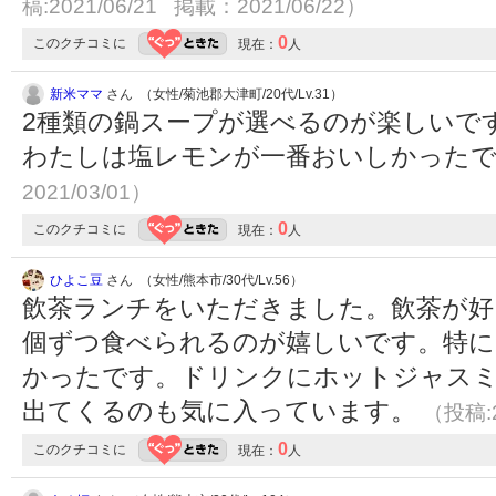
稿:2021/06/21 掲載：2021/06/22）
0
このクチコミに
現在：
人
新米ママ
さん （女性/菊池郡大津町/20代/Lv.31）
2種類の鍋スープが選べるのが楽しいで
わたしは塩レモンが一番おいしかった
2021/03/01）
0
このクチコミに
現在：
人
ひよこ豆
さん （女性/熊本市/30代/Lv.56）
飲茶ランチをいただきました。飲茶が好
個ずつ食べられるのが嬉しいです。特に
かったです。ドリンクにホットジャス
出てくるのも気に入っています。
（投稿:2
0
このクチコミに
現在：
人