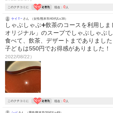
0
このクチコミに
現在：
人
ケイＴ~
さん （女性/熊本市/40代/Lv.38）
しゃぶしゃぶ➕飲茶のコースを利用しま
オリジナル」のスープでしゃぶしゃぶ
食べて、飲茶、デザートまでありました
子どもは550円でお得感がありました！
2022/08/22）
0
このクチコミに
現在：
人
シバ
さん （男性/熊本市/30代/Lv.49）