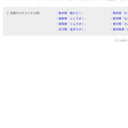
全国のクチコミナビ(R)
・栃木県「栃ナビ！」
・熊本県「ひ
・福島県「ふくラボ！」
・新潟県「な
・群馬県「ぐんラボ！」
・香川県「さ
・石川県「金沢ラボ！」
・鹿児島県「
(C) HitBit