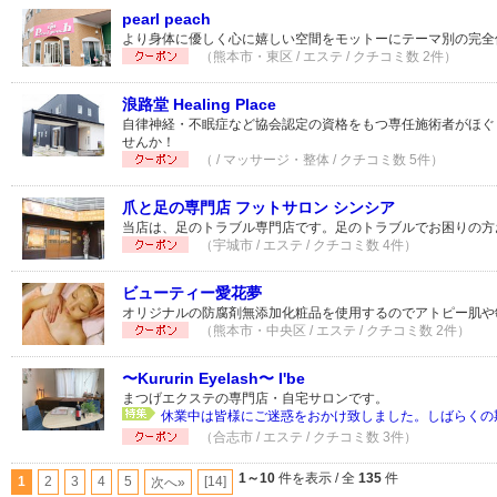
pearl peach
より身体に優しく心に嬉しい空間をモットーにテーマ別の完全
（熊本市・東区 / エステ / クチコミ数 2件）
浪路堂 Healing Place
自律神経・不眠症など協会認定の資格をもつ専任施術者がほぐ
せんか！
（ / マッサージ・整体 / クチコミ数 5件）
爪と足の専門店 フットサロン シンシア
当店は、足のトラブル専門店です。足のトラブルでお困りの方
（宇城市 / エステ / クチコミ数 4件）
ビューティー愛花夢
オリジナルの防腐剤無添加化粧品を使用するのでアトピー肌や
（熊本市・中央区 / エステ / クチコミ数 2件）
〜Kururin Eyelash〜 I'be
まつげエクステの専門店・自宅サロンです。
休業中は皆様にご迷惑をおかけ致しました。しばらくの期
（合志市 / エステ / クチコミ数 3件）
1～10
件を表示 / 全
135
件
1
2
3
4
5
[14]
次へ»