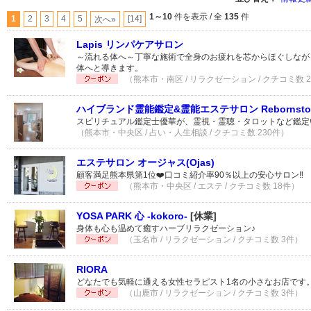
1～10
件を表示 / 全
135
件
1
2
3
4
5
[14]
次へ»
Lapis リンパケアサロン
～流れる体へ～丁寧な施術で全身のお疲れを芯からほぐしなが
体へと導きます。
（熊本市・南区 / リラクゼーション / クチコミ数 
ハイブランド霊能鑑定&霊能エステサロン Rebornsto
スピリチュアル鑑定士優華が、霊視・霊聴・タロットなど鑑定
（熊本市・中央区 / 占い・人生相談 / クチコミ数 230件）
エステサロン オージャス(Ojas)
顧客満足熊本県第1位❤️口コミ紹介率90％以上の安心サロン‼️
（熊本市・中央区 / エステ / クチコミ数 18件）
YOSA PARK 心 -kokoro-
[休業]
身体も心も温めて癒すハーブリラクゼーション♪
（玉名市 / リラクゼーション / クチコミ数 3件）
RIORA
どなたでも気軽に通える女性セラピスト1名の小さなお店です
（山鹿市 / リラクゼーション / クチコミ数 3件）