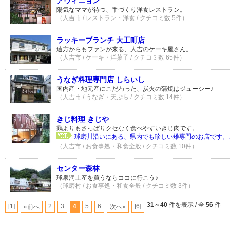
アヴィニョン
陽気なママが待つ、手づくり洋食レストラン。
（人吉市 / レストラン・洋食 / クチコミ数 5件）
ラッキーブランチ 大工町店
遠方からもファンが来る、人吉のケーキ屋さん。
（人吉市 / ケーキ・洋菓子 / クチコミ数 65件）
うなぎ料理専門店 しらいし
国内産・地元産にこだわった、炭火の蒲焼はジューシー♪
（人吉市 / うなぎ・天ぷら / クチコミ数 14件）
きじ料理 きじや
鶏よりもさっぱりクセなく食べやすいきじ肉です。
球磨川沿いにある、県内でも珍しい雉専門のお店です。..
（人吉市 / お食事処・和食全般 / クチコミ数 10件）
センター森林
球泉洞土産を買うならココに行こう♪
（球磨村 / お食事処・和食全般 / クチコミ数 3件）
31～40
件を表示 / 全
56
件
[1]
2
3
4
5
6
[6]
«前へ
次へ»