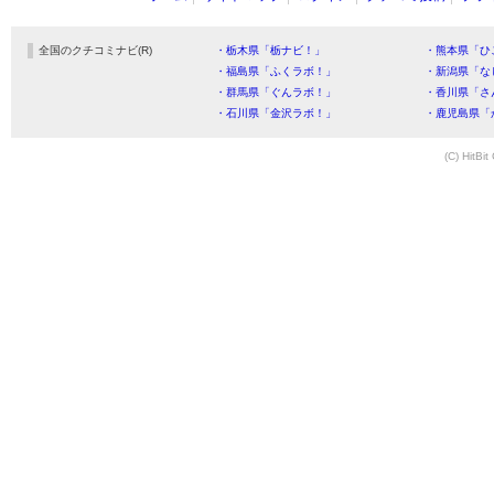
全国のクチコミナビ(R)
・栃木県「栃ナビ！」
・熊本県「ひ
・福島県「ふくラボ！」
・新潟県「な
・群馬県「ぐんラボ！」
・香川県「さ
・石川県「金沢ラボ！」
・鹿児島県「
(C) HitBit