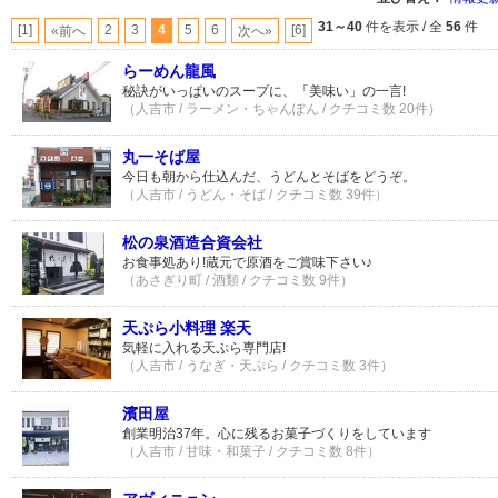
31～40
件を表示 / 全
56
件
[1]
2
3
4
5
6
[6]
«前へ
次へ»
らーめん龍風
秘訣がいっぱいのスープに、「美味い」の一言!
（人吉市 / ラーメン・ちゃんぽん / クチコミ数 20件）
丸一そば屋
今日も朝から仕込んだ、うどんとそばをどうぞ。
（人吉市 / うどん・そば / クチコミ数 39件）
松の泉酒造合資会社
お食事処あり!蔵元で原酒をご賞味下さい♪
（あさぎり町 / 酒類 / クチコミ数 9件）
天ぷら小料理 楽天
気軽に入れる天ぷら専門店!
（人吉市 / うなぎ・天ぷら / クチコミ数 3件）
濱田屋
創業明治37年。心に残るお菓子づくりをしています
（人吉市 / 甘味・和菓子 / クチコミ数 8件）