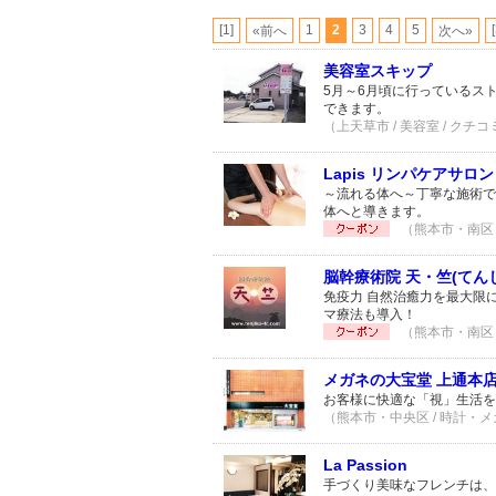
[1]
1
2
3
4
5
«前へ
次へ»
美容室スキップ
5月～6月頃に行っているス
できます。
（上天草市 / 美容室 / クチコ
Lapis リンパケアサロン
～流れる体へ～丁寧な施術で
体へと導きます。
（熊本市・南区 
脳幹療術院 天・竺(てん
免疫力 自然治癒力を最大限
マ療法も導入！
（熊本市・南区 
メガネの大宝堂 上通本
お客様に快適な「視」生活を
（熊本市・中央区 / 時計・メガ
La Passion
手づくり美味なフレンチは、