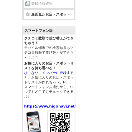
登録情報確認
最近見たお店・スポット
スマートフォン版
クチコミ数順で並び替えができ
ちゃう！
モバイル端末での検索結果もク
チコミ数順で並び替えができち
ゃうよ☆
お気に入りのお店・スポットリ
ストを持ち運べる！
ひごなび！メンバーに登録
する
と、お気に入りのお店・スポッ
トリストが作れちゃう。PC・
スマートフォン共通だから、い
つでもどこでもチェックできる
よ♪
https://www.higonavi.net/