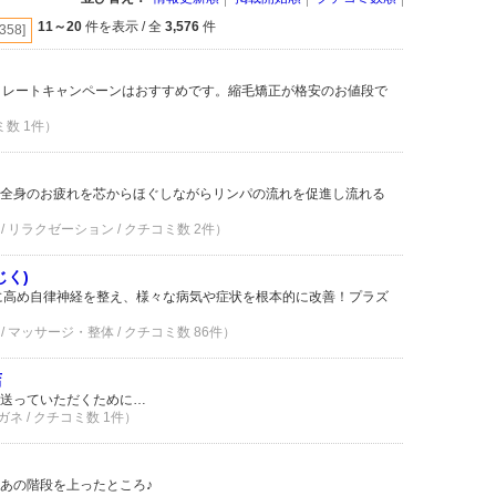
11～20
件を表示 / 全
3,576
件
[358]
トレートキャンペーンはおすすめです。縮毛矯正が格安のお値段で
ミ数 1件）
全身のお疲れを芯からほぐしながらリンパの流れを促進し流れる
/ リラクゼーション / クチコミ数 2件）
じく)
に高め自律神経を整え、様々な病気や症状を根本的に改善！プラズ
/ マッサージ・整体 / クチコミ数 86件）
店
送っていただくために…
ネ / クチコミ数 1件）
あの階段を上ったところ♪