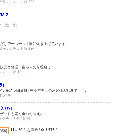
理 / クチコミ数 28件）
YM Z
コミ数 1件）
だけで一つ一つ丁寧に焼き上げています。
子 / クチコミ数 23件）
販売と修理、自転車の修理店です。
 クチコミ数 1件）
ラ)
ﾘﾝｸﾞ♪ 税込明朗価格♪ 中高年男女のお客様大歓迎でーす♪
数 54件）
ェ・入り江
ザートも両方食べちゃえ♪
/ クチコミ数 157件）
11～20
件を表示 / 全
3,576
件
[358]