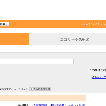
ようこそ！
ゲスト
さん
ココサーチ(GPS)
索
条件をクリ
業時間中のお店・スポット
さらに条件追加
並び替え：
情報更新順
掲載開始順
クチコミ数順