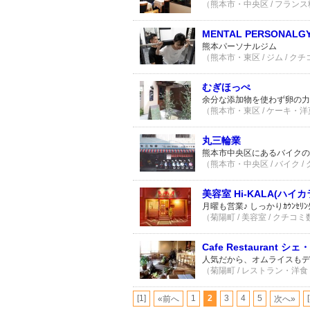
（熊本市・中央区 / フランス料
MENTAL PERSONALG
熊本パーソナルジム
（熊本市・東区 / ジム / クチ
むぎほっぺ
余分な添加物を使わず卵の力
（熊本市・東区 / ケーキ・洋菓
丸三輪業
熊本市中央区にあるバイクの
（熊本市・中央区 / バイク /
美容室 Hi-KALA(ハイカ
月曜も営業♪ しっかりｶｳﾝｾ
（菊陽町 / 美容室 / クチコミ
Cafe Restaurant シ
人気だから、オムライスもデ
（菊陽町 / レストラン・洋食 
[1]
1
2
3
4
5
«前へ
次へ»