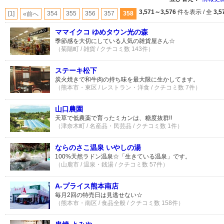
3,571～3,576
件を表示 / 全
3,5
[1]
354
355
356
357
358
«前へ
ママイクコ ゆめタウン光の森
季節感を大切にしている人気の雑貨屋さん☆
（菊陽町 / 雑貨 / クチコミ数 143件）
ステーキ松下
炭火焼きで和牛肉の持ち味を最大限に生かしてます。
（熊本市・東区 / レストラン・洋食 / クチコミ数 7件）
山口農園
天草で低農薬で育ったミカンは、糖度抜群!!
（津奈木町 / 名産品・民芸品 / クチコミ数 1件）
ならのさこ温泉 いやしの湯
100%天然ラドン温泉☆「生きている温泉」です。
（山鹿市 / 温泉・銭湯 / クチコミ数 57件）
A-プライス熊本南店
毎月2回の特売日は見逃せない☆
（熊本市・南区 / 食品全般 / クチコミ数 158件）