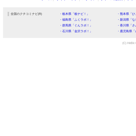
全国のクチコミナビ(R)
・栃木県「栃ナビ！」
・熊本県「ひ
・福島県「ふくラボ！」
・新潟県「な
・群馬県「ぐんラボ！」
・香川県「さ
・石川県「金沢ラボ！」
・鹿児島県「
(C) HitBit