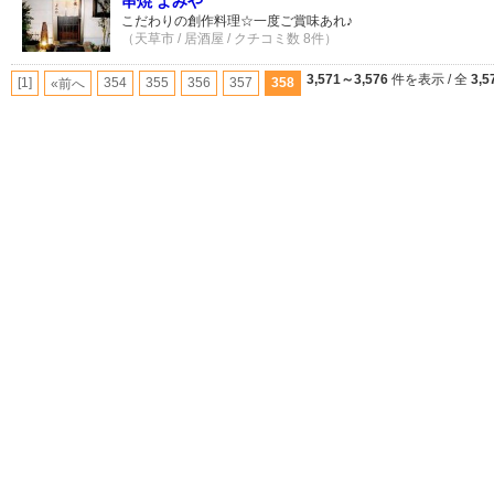
串焼 よみや
こだわりの創作料理☆一度ご賞味あれ♪
（天草市 / 居酒屋 / クチコミ数 8件）
3,571～3,576
件を表示 / 全
3,5
[1]
354
355
356
357
358
«前へ