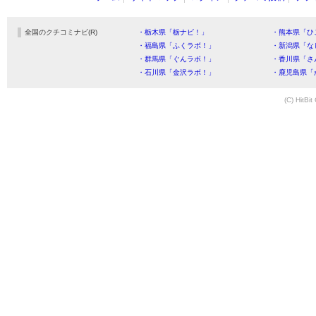
全国のクチコミナビ(R)
・栃木県「栃ナビ！」
・熊本県「ひ
・福島県「ふくラボ！」
・新潟県「な
・群馬県「ぐんラボ！」
・香川県「さ
・石川県「金沢ラボ！」
・鹿児島県「
(C) HitBit