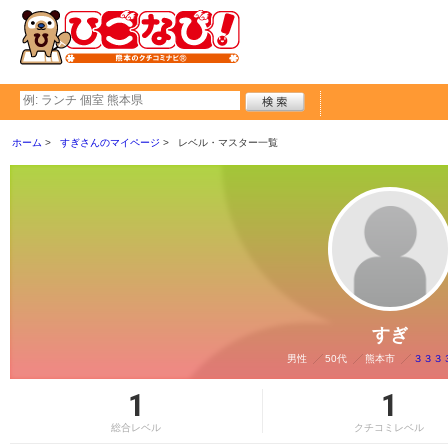
ホーム
すぎさんのマイページ
レベル・マスター一覧
すぎ
男性
50代
熊本市
３３３
1
1
総合レベル
クチコミレベル