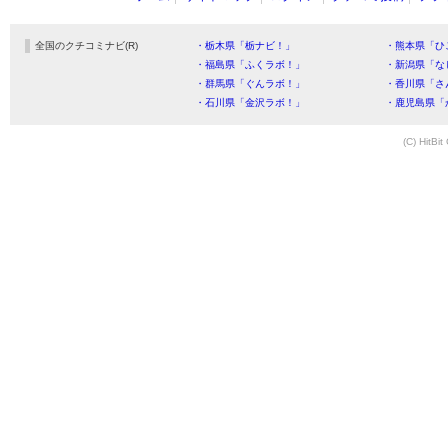
全国のクチコミナビ(R)
・栃木県「栃ナビ！」
・熊本県「ひ
・福島県「ふくラボ！」
・新潟県「な
・群馬県「ぐんラボ！」
・香川県「さ
・石川県「金沢ラボ！」
・鹿児島県「
(C) HitBit