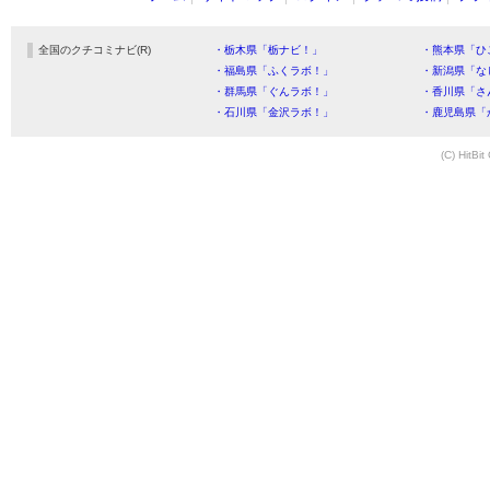
全国のクチコミナビ(R)
・栃木県「栃ナビ！」
・熊本県「ひ
・福島県「ふくラボ！」
・新潟県「な
・群馬県「ぐんラボ！」
・香川県「さ
・石川県「金沢ラボ！」
・鹿児島県「
(C) HitBit