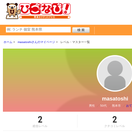
ホーム
masatoshiさんのマイページ
レベル・マスター一覧
masatoshi
男性
50代
熊本市
おて
2
2
総合レベル
クチコミレベル