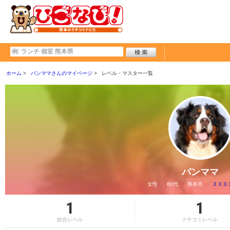
ホーム
バンママさんのマイページ
レベル・マスター一覧
バンママ
女性
60代
熊本市
３３３
1
1
総合レベル
クチコミレベル