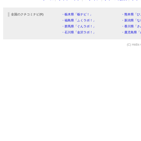
全国のクチコミナビ(R)
・栃木県「栃ナビ！」
・熊本県「ひ
・福島県「ふくラボ！」
・新潟県「な
・群馬県「ぐんラボ！」
・香川県「さ
・石川県「金沢ラボ！」
・鹿児島県「
(C) HitBit