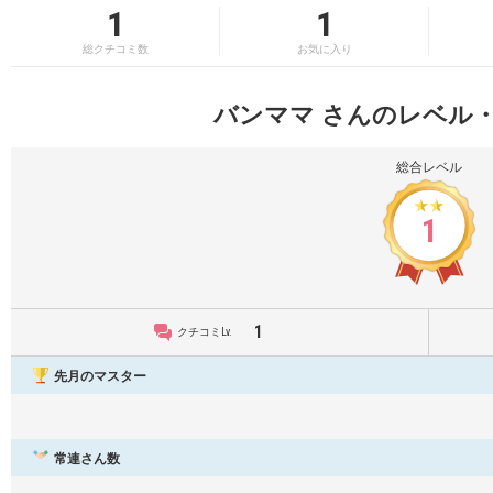
1
1
総クチコミ数
お気に入り
バンママ さんのレベル
総合レベル
1
1
クチコミLv.
先月のマスター
常連さん数