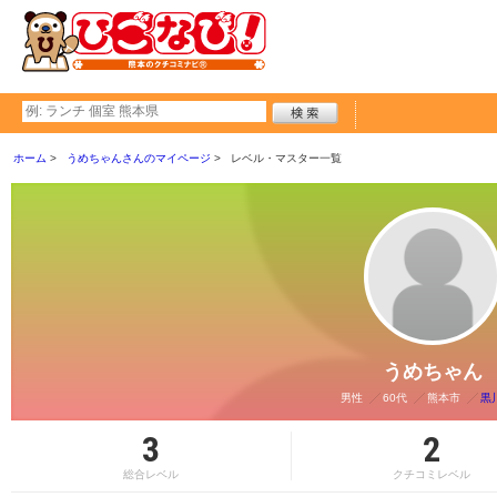
ホーム
うめちゃんさんのマイページ
レベル・マスター一覧
うめちゃん
男性
60代
熊本市
黒
3
2
総合レベル
クチコミレベル