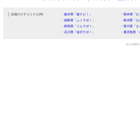
全国のクチコミナビ(R)
・栃木県「栃ナビ！」
・熊本県「ひ
・福島県「ふくラボ！」
・新潟県「な
・群馬県「ぐんラボ！」
・香川県「さ
・石川県「金沢ラボ！」
・鹿児島県「
(C) HitBit