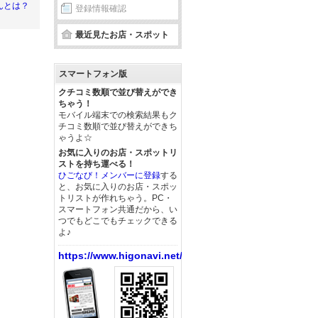
んとは？
登録情報確認
最近見たお店・スポット
スマートフォン版
クチコミ数順で並び替えができ
ちゃう！
モバイル端末での検索結果もク
チコミ数順で並び替えができち
ゃうよ☆
お気に入りのお店・スポットリ
ストを持ち運べる！
ひごなび！メンバーに登録
する
と、お気に入りのお店・スポッ
トリストが作れちゃう。PC・
スマートフォン共通だから、い
つでもどこでもチェックできる
よ♪
https://www.higonavi.net/