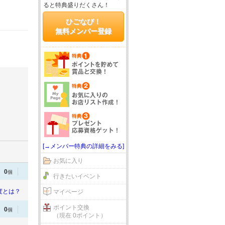
ると特典盛りだくさん！
ひごなび！
無料メンバー登録
[→メンバー特典の詳細をみる]
お気に入り
0
個
行きたいイベント
度とは？
マイページ
ポイント交換
0
個
（現在 0ポイント）