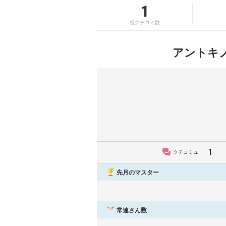
1
総クチコミ数
アントキ
1
クチコミLv.
先月のマスター
常連さん数