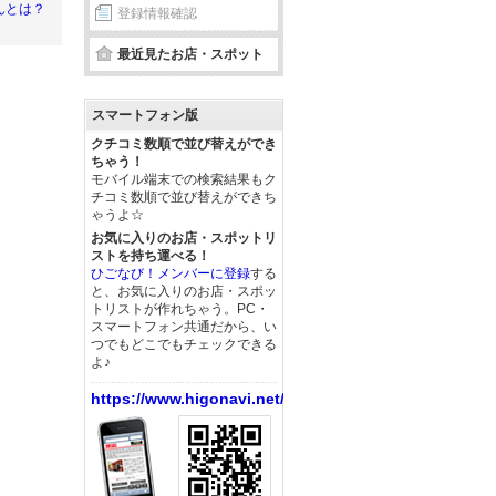
んとは？
登録情報確認
最近見たお店・スポット
スマートフォン版
クチコミ数順で並び替えができ
ちゃう！
モバイル端末での検索結果もク
チコミ数順で並び替えができち
ゃうよ☆
お気に入りのお店・スポットリ
ストを持ち運べる！
ひごなび！メンバーに登録
する
と、お気に入りのお店・スポッ
トリストが作れちゃう。PC・
スマートフォン共通だから、い
つでもどこでもチェックできる
よ♪
https://www.higonavi.net/