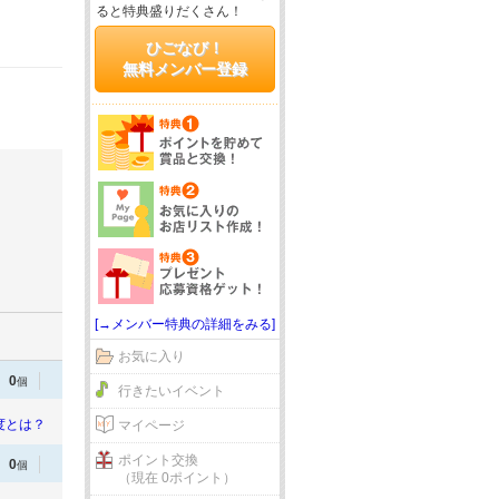
ると特典盛りだくさん！
ひごなび！
無料メンバー登録
[→メンバー特典の詳細をみる]
お気に入り
0
個
行きたいイベント
度とは？
マイページ
ポイント交換
0
個
（現在 0ポイント）