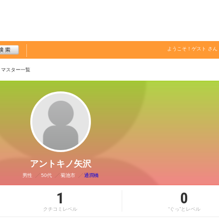
ようこそ！
ゲスト
さん
・マスター一覧
アントキノ矢沢
男性
50代
菊池市
通潤橋
1
0
クチコミレベル
“ぐっ”とレベル