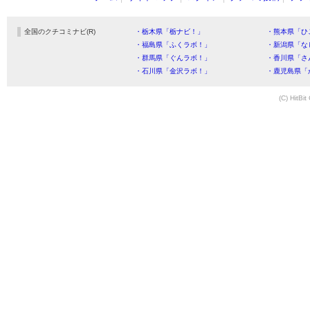
全国のクチコミナビ(R)
・栃木県「栃ナビ！」
・熊本県「ひ
・福島県「ふくラボ！」
・新潟県「な
・群馬県「ぐんラボ！」
・香川県「さ
・石川県「金沢ラボ！」
・鹿児島県「
(C) HitBit