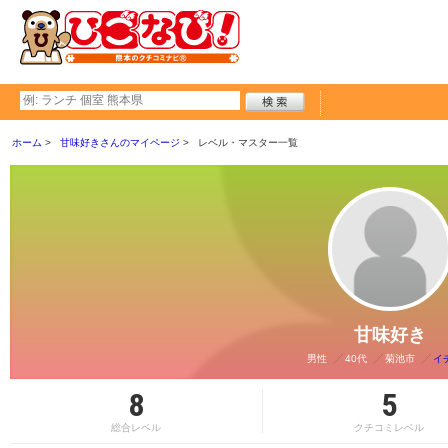
ホーム
甘味好きさんのマイページ
レベル・マスター一覧
甘味好き
男性
40代
菊池市
イ
8
5
総合レベル
クチコミレベル