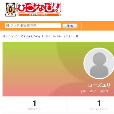
ホーム
ローズユリさんのマイページ
レベル・マスター一覧
ローズユリ
女性
60代
菊池市
1
1
総合レベル
クチコミレベル