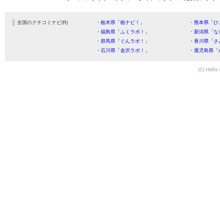
全国のクチコミナビ(R)
・栃木県「栃ナビ！」
・熊本県「ひ
・福島県「ふくラボ！」
・新潟県「な
・群馬県「ぐんラボ！」
・香川県「さ
・石川県「金沢ラボ！」
・鹿児島県「
(C) HitBit