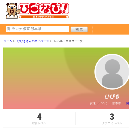
ホーム
ひびきさんのマイページ
レベル・マスター一覧
ひびき
女性
50代
熊本市
阿
4
3
総合レベル
クチコミレベル