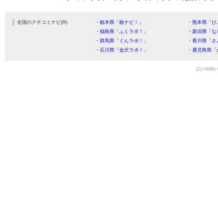
全国のクチコミナビ(R)
・栃木県「栃ナビ！」
・熊本県「ひ
・福島県「ふくラボ！」
・新潟県「な
・群馬県「ぐんラボ！」
・香川県「さ
・石川県「金沢ラボ！」
・鹿児島県「
(C) HitBit