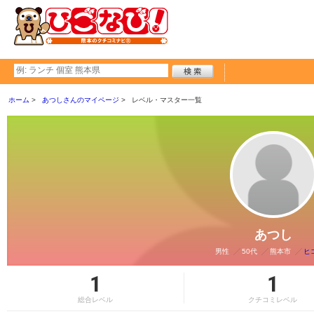
ホーム
あつしさんのマイページ
レベル・マスター一覧
あつし
男性
50代
熊本市
ヒ
1
1
総合レベル
クチコミレベル