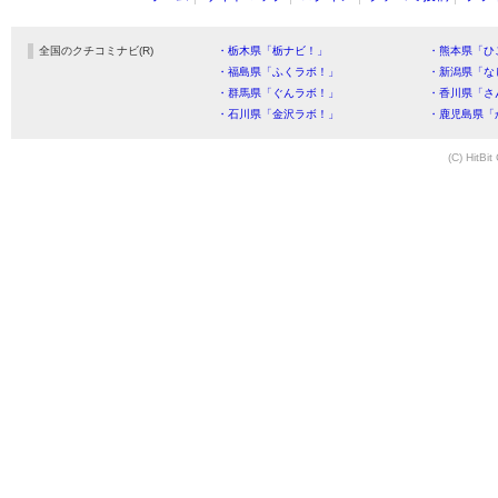
全国のクチコミナビ(R)
・栃木県「栃ナビ！」
・熊本県「ひ
・福島県「ふくラボ！」
・新潟県「な
・群馬県「ぐんラボ！」
・香川県「さ
・石川県「金沢ラボ！」
・鹿児島県「
(C) HitBit